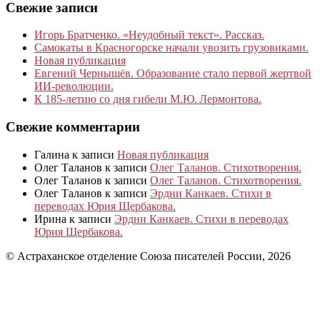
Свежие записи
Игорь Братченко. «Неудобный текст». Рассказ.
Самокаты в Красногорске начали увозить грузовиками.
Новая публикация
Евгений Чернышёв. Образование стало первой жертвой
ИИ-революции.
К 185‑летию со дня гибели М.Ю. Лермонтова.
Свежие комментарии
Галина
к записи
Новая публикация
Олег Таланов
к записи
Олег Таланов. Стихотворения.
Олег Таланов
к записи
Олег Таланов. Стихотворения.
Олег Таланов
к записи
Эрдни Канкаев. Стихи в
переводах Юрия Щербакова.
Ирина
к записи
Эрдни Канкаев. Стихи в переводах
Юрия Щербакова.
© Астраханское отделение Союза писателей России, 2026