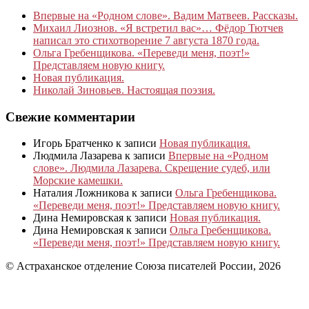
Впервые на «Родном слове». Вадим Матвеев. Рассказы.
Михаил Лиознов. «Я встретил вас»… Фёдор Тютчев
написал это стихотворение 7 августа 1870 года.
Ольга Гребенщикова. «Переведи меня, поэт!»
Представляем новую книгу.
Новая публикация.
Николай Зиновьев. Настоящая поэзия.
Свежие комментарии
Игорь Братченко
к записи
Новая публикация.
Людмила Лазарева
к записи
Впервые на «Родном
слове». Людмила Лазарева. Скрещение судеб, или
Морские камешки.
Наталия Ложникова
к записи
Ольга Гребенщикова.
«Переведи меня, поэт!» Представляем новую книгу.
Дина Немировская
к записи
Новая публикация.
Дина Немировская
к записи
Ольга Гребенщикова.
«Переведи меня, поэт!» Представляем новую книгу.
© Астраханское отделение Союза писателей России, 2026