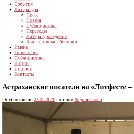
События
Литература
Проза
Поэзия
Публицистика
Переводы
Литературоведение
Коллективные сборники
Имена
Творчество
Публицистика
В пути
История
Контакты
Астраханские писатели на «Литфесте – 
Опубликовано
23.05.2026
автором
Родное слово