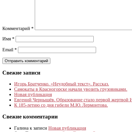
Комментарий
*
Имя
*
Email
*
Свежие записи
Игорь Братченко. «Неудобный текст». Рассказ.
Самокаты в Красногорске начали увозить грузовиками.
Новая публикация
Евгений Чернышёв. Образование стало первой жертвой
К 185‑летию со дня гибели М.Ю. Лермонтова.
Свежие комментарии
Галина
к записи
Новая публикация