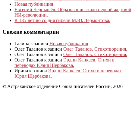
Новая публикация
Евгений Чернышёв. Образование стало первой жертвой
ИИ-революции.
К 185‑летию со дня гибели М.Ю. Лермонтова.
Свежие комментарии
Галина
к записи
Новая публикация
Олег Таланов
к записи
Олег Таланов. Стихотворения.
Олег Таланов
к записи
Олег Таланов. Стихотворения.
Олег Таланов
к записи
Эрдни Канкаев. Стихи в
переводах Юрия Щербакова.
Ирина
к записи
Эрдни Канкаев. Стихи в переводах
Юрия Щербакова.
© Астраханское отделение Союза писателей России, 2026