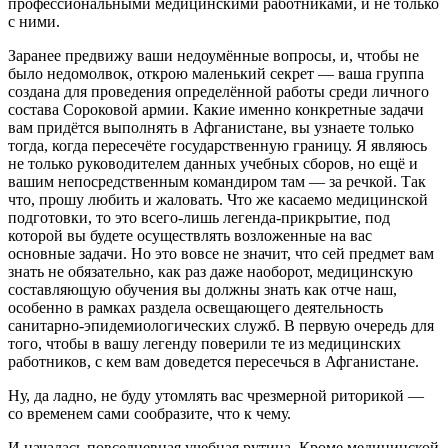
профессиональными медицинскими работниками, и не только
с ними.
Заранее предвижу ваши недоумённые вопросы, и, чтобы не
было недомолвок, открою маленький секрет — ваша группа
создана для проведения определённой работы среди личного
состава Сороковой армии. Какие именно конкретные задачи
вам придётся выполнять в Афганистане, вы узнаете только
тогда, когда пересечёте государственную границу. Я являюсь
не только руководителем данных учебных сборов, но ещё и
вашим непосредственным командиром там — за речкой. Так
что, прошу любить и жаловать. Что же касаемо медицинской
подготовки, то это всего-лишь легенда-прикрытие, под
которой вы будете осуществлять возложенные на вас
основные задачи. Но это вовсе не значит, что сей предмет вам
знать не обязательно, как раз даже наоборот, медицинскую
составляющую обучения вы должны знать как отче наш,
особенно в рамках раздела освещающего деятельность
санитарно-эпидемиологических служб. В первую очередь для
того, чтобы в вашу легенду поверили те из медицинских
работников, с кем вам доведется пересечься в Афганистане.
Ну, да ладно, не буду утомлять вас чрезмерной риторикой —
со временем сами сообразите, что к чему.
И началась повседневная учебная рутина. Кроме медицинской