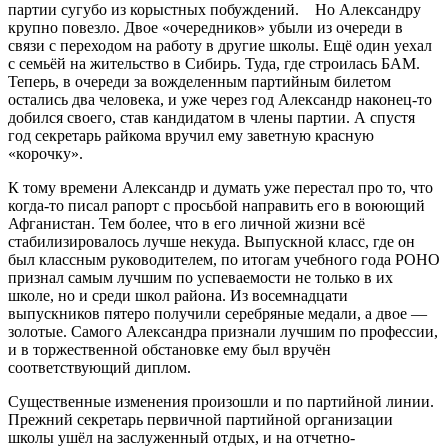
партии сугубо из корыстных побуждений. Но Александру
крупно повезло. Двое «очередников» убыли из очереди в
связи с переходом на работу в другие школы. Ещё один уехал
с семьёй на жительство в Сибирь. Туда, где строилась БАМ.
Теперь, в очереди за вожделенным партийным билетом
остались два человека, и уже через год Александр наконец-то
добился своего, став кандидатом в члены партии. А спустя
год секретарь райкома вручил ему заветную красную
«корочку».
К тому времени Александр и думать уже перестал про то, что
когда-то писал рапорт с просьбой направить его в воюющий
Афганистан. Тем более, что в его личной жизни всё
стабилизировалось лучше некуда. Выпускной класс, где он
был классным руководителем, по итогам учебного года РОНО
признал самым лучшим по успеваемости не только в их
школе, но и среди школ района. Из восемнадцати
выпускников пятеро получили серебряные медали, а двое —
золотые. Самого Александра признали лучшим по профессии,
и в торжественной обстановке ему был вручён
соответствующий диплом.
Существенные изменения произошли и по партийной линии.
Прежний секретарь первичной партийной организации
школы ушёл на заслуженный отдых, и на отчетно-