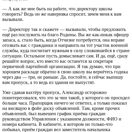
— А как же мне быть на работе, что директору школы
говорить? Ведь он же наверняка спросит, зачем меня к вам
вызывали.
— Директору так и скажете — вызывали, чтобы предложить
ещё раз послужить на благо Родины. Вы же как-никак офицер
запаса, а, стало быть, когда Отчизне потребуется, она вправе
отозвать вас с гражданки и направить на тот участок военной
службы, куда посчитает нужным в силу сложившейся в стране
ситуации. Остальное пусть домысливает сам. И да, ещё, сразу
решайте вопрос, кто вместо вас останется за секретаря
первичной партийной организации. Я так думаю, что при
хорошем раскладе обратно в свою школу вы вернётесь годика
через два — три, не раньше. Да, постойте, я сейчас выпишу
вам пропуск, а то ведь из здания не выпустят.
Уже сдавая вахтёру пропуск, Александр осторожно
поинтересовался, что это за чин такой, у которого он просидел
больше часа. Прапорщик ничего не ответил, а только показал
на висящую в фойе доску объявлений. Там, кроме прочих
объявлений, был вывешен график приёма граждан
руководством Управления с указанием должности, ФИО и
номера кабинета. В кабинете, в котором он только-что
побывал, приём граждан вел заместитель начальника