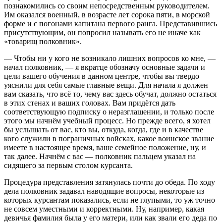
познакомились со своим непосредственным руководителем.
Им оказался военный, в возрасте лет сорока пяти, в морской
форме и с погонами капитана первого ранга. Представившись
присутствующим, он попросил называть его не иначе как
«товарищ полковник».
— Чтобы ни у кого не возникало лишних вопросов ко мне, —
начал полковник, — я вкратце обозначу основные задачи и
цели вашего обучения в данном центре, чтобы вы твердо
уяснили для себя самые главные вещи. Для начала я должен
вам сказать, что всё то, чему вас здесь обучат, должно остаться
в этих стенах и ваших головах. Вам придётся дать
соответствующую подписку о неразглашении, и только после
этого мы начнём учебный процесс. Но прежде всего, я хотел
бы услышать от вас, кто вы, откуда, когда, где и в качестве
кого служили в пограничных войсках, какое воинское звание
имеете в настоящее время, ваше семейное положение, ну, и
так далее. Начнём с вас — полковник пальцем указал на
сидящего за первым столом курсанта.
Процедура представления затянулась почти до обеда. По ходу
дела полковник задавал наводящие вопросы, некоторые из
которых курсантам показались, если не глупыми, то уж точно
не совсем уместными и корректными. Ну, например, какая
девичья фамилия была у его матери, или как звали его деда по