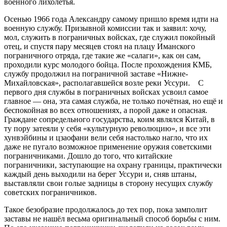
военного лихолетья.
Осенью 1966 года Александру самому пришло время идти на
военную службу. Призывной комиссии так и заявил: хочу,
мол, служить в пограничных войсках, где служил покойный
отец, и спустя пару месяцев стоял на плацу Иманского
пограничного отряда, где такие же «салаги», как он сам,
проходили курс молодого бойца. После прохождения КМБ,
службу продолжил на пограничной заставе «Нижне-
Михайловская», располагавшейся возле реки Уссури. С
первого дня службы в пограничных войсках усвоил самое
главное — она, эта самая служба, не только почётная, но ещё и
беспокойная во всех отношениях, а порой даже и опасная.
Граждане сопредельного государства, коим являлся Китай, в
ту пору затеяли у себя «культурную революцию», и все эти
хунвэйбины и цзаофани вели себя настолько нагло, что их
даже не пугало возможное применение оружия советскими
пограничниками. Дошло до того, что китайские
пограничники, заступающие на охрану границы, практически
каждый день выходили на берег Уссури и, сняв штаны,
выставляли свои голые задницы в сторону несущих службу
советских пограничников.
Такое безобразие продолжалось до тех пор, пока замполит
заставы не нашёл весьма оригинальный способ борьбы с ним.