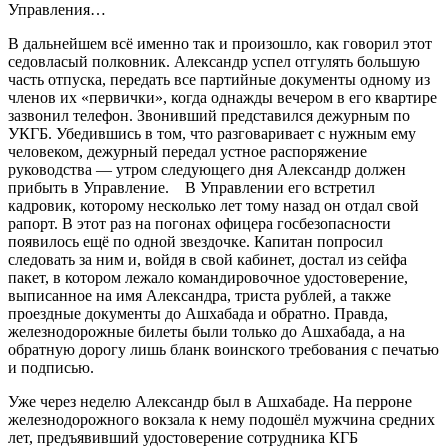
Управления…
В дальнейшем всё именно так и произошло, как говорил этот
седовласый полковник. Александр успел отгулять большую
часть отпуска, передать все партийные документы одному из
членов их «первички», когда однажды вечером в его квартире
зазвонил телефон. Звонивший представился дежурным по
УКГБ. Убедившись в том, что разговаривает с нужным ему
человеком, дежурный передал устное распоряжение
руководства — утром следующего дня Александр должен
прибыть в Управление. В Управлении его встретил
кадровик, которому несколько лет тому назад он отдал свой
рапорт. В этот раз на погонах офицера госбезопасности
появилось ещё по одной звездочке. Капитан попросил
следовать за ним и, войдя в свой кабинет, достал из сейфа
пакет, в котором лежало командировочное удостоверение,
выписанное на имя Александра, триста рублей, а также
проездные документы до Ашхабада и обратно. Правда,
железнодорожные билеты были только до Ашхабада, а на
обратную дорогу лишь бланк воинского требования с печатью
и подписью.
Уже через неделю Александр был в Ашхабаде. На перроне
железнодорожного вокзала к нему подошёл мужчина средних
лет, предъявивший удостоверение сотрудника КГБ