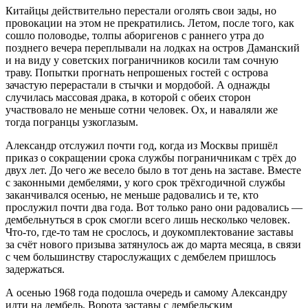
Китайцы действительно перестали оголять свои зады, но
провокации на этом не прекратились. Летом, после того, как
сошло половодье, толпы аборигенов с раннего утра до
позднего вечера переплывали на лодках на остров Даманский
и на виду у советских пограничников косили там сочную
траву. Попытки прогнать непрошеных гостей с острова
зачастую перерастали в стычки и мордобой. А однажды
случилась массовая драка, в которой с обеих сторон
участвовало не меньше сотни человек. Ох, и наваляли же
тогда погранцы узкоглазым.
Александр отслужил почти год, когда из Москвы пришёл
приказ о сокращении срока службы пограничникам с трёх до
двух лет. До чего же весело было в тот день на заставе. Вместе
с законными дембелями, у кого срок трёхгодичной службы
заканчивался осенью, не меньше радовались и те, кто
прослужил почти два года. Вот только рано они радовались —
дембельнуться в срок смогли всего лишь несколько человек.
Что-то, где-то там не срослось, и доукомплектование заставы
за счёт нового призыва затянулось аж до марта месяца, в связи
с чем большинству старослужащих с дембелем пришлось
задержаться.
А осенью 1968 года подошла очередь и самому Александру
идти на дембель. Ворота заставы с дембельским