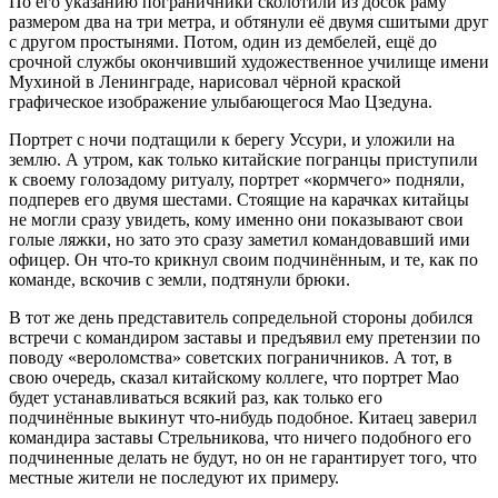
По его указанию пограничники сколотили из досок раму
размером два на три метра, и обтянули её двумя сшитыми друг
с другом простынями. Потом, один из дембелей, ещё до
срочной службы окончивший художественное училище имени
Мухиной в Ленинграде, нарисовал чёрной краской
графическое изображение улыбающегося Мао Цзедуна.
Портрет с ночи подтащили к берегу Уссури, и уложили на
землю. А утром, как только китайские погранцы приступили
к своему голозадому ритуалу, портрет «кормчего» подняли,
подперев его двумя шестами. Стоящие на карачках китайцы
не могли сразу увидеть, кому именно они показывают свои
голые ляжки, но зато это сразу заметил командовавший ими
офицер. Он что-то крикнул своим подчинённым, и те, как по
команде, вскочив с земли, подтянули брюки.
В тот же день представитель сопредельной стороны добился
встречи с командиром заставы и предъявил ему претензии по
поводу «вероломства» советских пограничников. А тот, в
свою очередь, сказал китайскому коллеге, что портрет Мао
будет устанавливаться всякий раз, как только его
подчинённые выкинут что-нибудь подобное. Китаец заверил
командира заставы Стрельникова, что ничего подобного его
подчиненные делать не будут, но он не гарантирует того, что
местные жители не последуют их примеру.