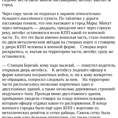
город.
Через пару часов он подъехал к окраине относительно
большого населённого пункта. По табличке у дороги
пассажиры поняли, что они въезжают в город Мары. Минут
через пятнадцать — двадцать, преодолев мост через горную
реку, автобус остановился возле КПП какой-то воинской
части. То, что это была именно воинская часть, стало понятно
по двум металлическим звёздам на створках ворот и стоящему
у двери КПП человека в военной форме. Створки ворот
раскрылись, и, въехав на территорию части, автобус сразу же
остановился.
— Станция Березай, кому надо вылезай, — пошутил водитель,
открывая дверь автобуса. К автобусу подошёл офицер в
форме капитана пограничных войск, и, ни к кому конкретно
не обращаясь, попросил следовать за ним. На территории
части располагались несколько кирпичных одно и
двухэтажных зданий, а также несколько деревянных строений
модульного типа. Проходя мимо двухэтажного здания,
прибывшие увидели стоящих на плацу военнослужащих,
которым офицер отдавал какие-то распоряжения. В конце
военного городка было ещё одно КПП с воротами из
металлических решёток и сетки рабицы. Сквозь сетку была
видна ещё одна большая территория, где также стояли