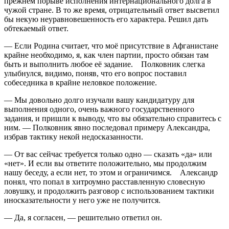
прежнем порыве исполнения интернационального долга в
чужой стране. В то же время, отрицательный ответ высветил
бы некую неуравновешенность его характера. Решил дать
обтекаемый ответ.
— Если Родина считает, что моё присутствие в Афганистане
крайне необходимо, я, как член партии, просто обязан там
быть и выполнить любое её задание. Полковник слегка
улыбнулся, видимо, поняв, что его вопрос поставил
собеседника в крайне неловкое положение.
— Мы довольно долго изучали вашу кандидатуру для
выполнения одного, очень важного государственного
задания, и пришли к выводу, что вы обязательно справитесь с
ним. — Полковник явно последовал примеру Александра,
избрав тактику некой недосказанности.
— От вас сейчас требуется только одно — сказать «да» или
«нет». И если вы ответите положительно, мы продолжим
нашу беседу, а если нет, то этом и ограничимся. Александр
понял, что попал в хитроумно расставленную словесную
ловушку, и продолжить разговор с использованием тактики
иносказательности у него уже не получится.
— Да, я согласен, — решительно ответил он.