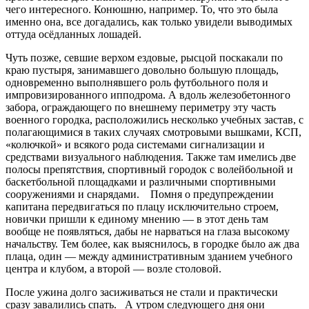
чего интересного. Конюшню, например. То, что это была
именно она, все догадались, как только увидели выводимых
оттуда осёдланных лошадей.
Чуть позже, севшие верхом ездовые, рысцой поскакали по
краю пустыря, занимавшего довольно большую площадь,
одновременно выполнявшего роль футбольного поля и
импровизированного ипподрома. А вдоль железобетонного
забора, ограждающего по внешнему периметру эту часть
военного городка, расположились несколько учебных застав, с
полагающимися в таких случаях смотровыми вышками, КСП,
«колючкой» и всякого рода системами сигнализации и
средствами визуального наблюдения. Также там имелись две
полосы препятствия, спортивный городок с волейбольной и
баскетбольной площадками и различными спортивными
сооружениями и снарядами. Помня о предупреждении
капитана передвигаться по плацу исключительно строем,
новички пришли к единому мнению — в этот день там
вообще не появляться, дабы не нарваться на глаза высокому
начальству. Тем более, как выяснилось, в городке было аж два
плаца, один — между административным зданием учебного
центра и клубом, а второй — возле столовой.
После ужина долго засиживаться не стали и практически
сразу завалились спать. А утром следующего дня они