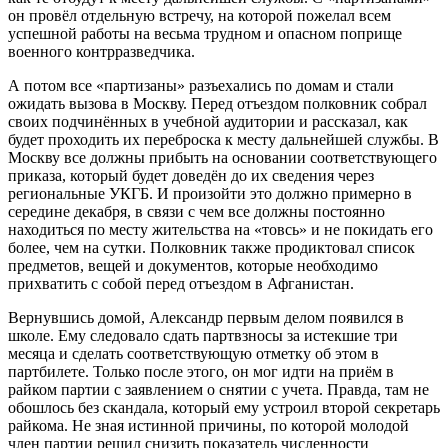
он провёл отдельную встречу, на которой пожелал всем
успешной работы на весьма трудном и опасном поприще
военного контрразведчика.
А потом все «партизаны» разъехались по домам и стали
ожидать вызова в Москву. Перед отъездом полковник собрал
своих подчинённых в учебной аудитории и рассказал, как
будет проходить их переброска к месту дальнейшей службы. В
Москву все должны прибыть на основании соответствующего
приказа, который будет доведён до их сведения через
региональные УКГБ. И произойти это должно примерно в
середине декабря, в связи с чем все должны постоянно
находиться по месту жительства на «товсь» и не покидать его
более, чем на сутки. Полковник также продиктовал список
предметов, вещей и документов, которые необходимо
прихватить с собой перед отъездом в Афганистан.
Вернувшись домой, Александр первым делом появился в
школе. Ему следовало сдать партвзносы за истекшие три
месяца и сделать соответствующую отметку об этом в
партбилете. Только после этого, он мог идти на приём в
райком партии с заявлением о снятии с учета. Правда, там не
обошлось без скандала, который ему устроил второй секретарь
райкома. Не зная истинной причины, по которой молодой
член партии решил снизить показатель численности