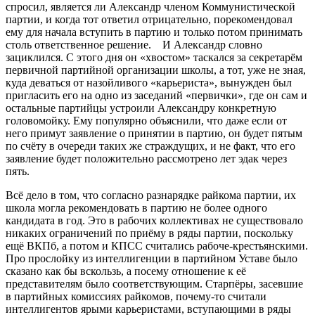
спросил, является ли Александр членом Коммунистической
партии, и когда тот ответил отрицательно, порекомендовал
ему для начала вступить в партию и только потом принимать
столь ответственное решение. И Александр словно
зациклился. С этого дня он «хвостом» таскался за секретарём
первичной партийной организации школы, а тот, уже не зная,
куда деваться от назойливого «карьериста», вынужден был
пригласить его на одно из заседаний «первички», где он сам и
остальные партийцы устроили Александру конкретную
головомойку. Ему популярно объяснили, что даже если от
него примут заявление о принятии в партию, он будет пятым
по счёту в очереди таких же страждущих, и не факт, что его
заявление будет положительно рассмотрено лет эдак через
пять.
Всё дело в том, что согласно разнарядке райкома партии, их
школа могла рекомендовать в партию не более одного
кандидата в год. Это в рабочих коллективах не существовало
никаких ограничений по приёму в ряды партии, поскольку
ещё ВКПб, а потом и КПСС считались рабоче-крестьянскими.
Про прослойку из интеллигенции в партийном Уставе было
сказано как бы вскользь, а посему отношение к её
представителям было соответствующим. Старпёры, засевшие
в партийных комиссиях райкомов, почему-то считали
интеллигентов ярыми карьеристами, вступающими в ряды