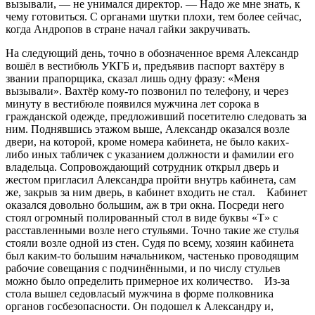
вызывали, — не унимался директор. — Надо же мне знать, к
чему готовиться. С органами шутки плохи, тем более сейчас,
когда Андропов в стране начал гайки закручивать.
На следующий день, точно в обозначенное время Александр
вошёл в вестибюль УКГБ и, предъявив паспорт вахтёру в
звании прапорщика, сказал лишь одну фразу: «Меня
вызывали». Вахтёр кому-то позвонил по телефону, и через
минуту в вестибюле появился мужчина лет сорока в
гражданской одежде, предложивший посетителю следовать за
ним. Поднявшись этажом выше, Александр оказался возле
двери, на которой, кроме номера кабинета, не было каких-
либо иных табличек с указанием должности и фамилии его
владельца. Сопровождающий сотрудник открыл дверь и
жестом пригласил Александра пройти внутрь кабинета, сам
же, закрыв за ним дверь, в кабинет входить не стал. Кабинет
оказался довольно большим, аж в три окна. Посреди него
стоял огромный полированный стол в виде буквы «Т» с
расставленными возле него стульями. Точно такие же стулья
стояли возле одной из стен. Судя по всему, хозяин кабинета
был каким-то большим начальником, частенько проводящим
рабочие совещания с подчинёнными, и по числу стульев
можно было определить примерное их количество. Из-за
стола вышел седовласый мужчина в форме полковника
органов госбезопасности. Он подошел к Александру и,