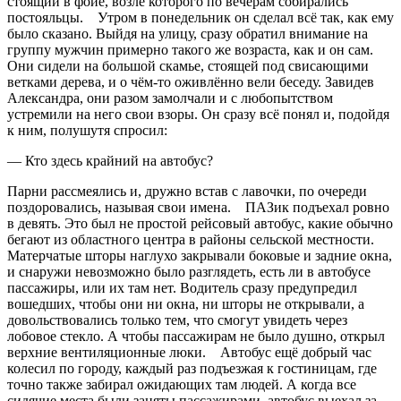
стоящий в фойе, возле которого по вечерам собирались
постояльцы. Утром в понедельник он сделал всё так, как ему
было сказано. Выйдя на улицу, сразу обратил внимание на
группу мужчин примерно такого же возраста, как и он сам.
Они сидели на большой скамье, стоящей под свисающими
ветками дерева, и о чём-то оживлённо вели беседу. Завидев
Александра, они разом замолчали и с любопытством
устремили на него свои взоры. Он сразу всё понял и, подойдя
к ним, полушутя спросил:
— Кто здесь крайний на автобус?
Парни рассмеялись и, дружно встав с лавочки, по очереди
поздоровались, называя свои имена. ПАЗик подъехал ровно
в девять. Это был не простой рейсовый автобус, какие обычно
бегают из областного центра в районы сельской местности.
Матерчатые шторы наглухо закрывали боковые и задние окна,
и снаружи невозможно было разглядеть, есть ли в автобусе
пассажиры, или их там нет. Водитель сразу предупредил
вошедших, чтобы они ни окна, ни шторы не открывали, а
довольствовались только тем, что смогут увидеть через
лобовое стекло. А чтобы пассажирам не было душно, открыл
верхние вентиляционные люки. Автобус ещё добрый час
колесил по городу, каждый раз подъезжая к гостиницам, где
точно также забирал ожидающих там людей. А когда все
сидячие места были заняты пассажирами, автобус выехал за