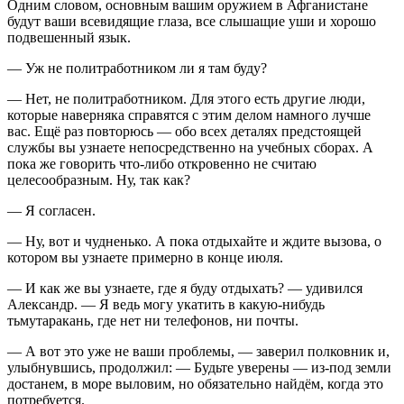
Одним словом, основным вашим оружием в Афганистане
будут ваши всевидящие глаза, все слышащие уши и хорошо
подвешенный язык.
— Уж не политработником ли я там буду?
— Нет, не политработником. Для этого есть другие люди,
которые наверняка справятся с этим делом намного лучше
вас. Ещё раз повторюсь — обо всех деталях предстоящей
службы вы узнаете непосредственно на учебных сборах. А
пока же говорить что-либо откровенно не считаю
целесообразным. Ну, так как?
— Я согласен.
— Ну, вот и чудненько. А пока отдыхайте и ждите вызова, о
котором вы узнаете примерно в конце июля.
— И как же вы узнаете, где я буду отдыхать? — удивился
Александр. — Я ведь могу укатить в какую-нибудь
тьмутаракань, где нет ни телефонов, ни почты.
— А вот это уже не ваши проблемы, — заверил полковник и,
улыбнувшись, продолжил: — Будьте уверены — из-под земли
достанем, в море выловим, но обязательно найдём, когда это
потребуется.