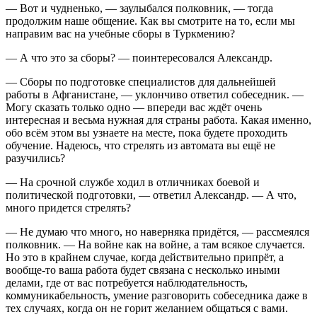
— Вот и чудненько, — заулыбался полковник, — тогда
продолжим наше общение. Как вы смотрите на то, если мы
направим вас на учебные сборы в Туркмению?
— А что это за сборы? — поинтересовался Александр.
— Сборы по подготовке специалистов для дальнейшей
работы в Афганистане, — уклончиво ответил собеседник. —
Могу сказать только одно — впереди вас ждёт очень
интересная и весьма нужная для страны работа. Какая именно,
обо всём этом вы узнаете на месте, пока будете проходить
обучение. Надеюсь, что стрелять из автомата вы ещё не
разучились?
— На срочной службе ходил в отличниках боевой и
политической подготовки, — ответил Александр. — А что,
много придется стрелять?
— Не думаю что много, но наверняка придётся, — рассмеялся
полковник. — На войне как на войне, а там всякое случается.
Но это в крайнем случае, когда действительно припрёт, а
вообще-то ваша работа будет связана с несколько иными
делами, где от вас потребуется наблюдательность,
коммуникабельность, умение разговорить собеседника даже в
тех случаях, когда он не горит желанием общаться с вами.