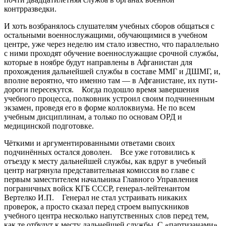
контрразведки.
И хоть возбранялось слушателям учебных сборов общаться с
остальными военнослужащими, обучающимися в учебном
центре, уже через неделю им стало известно, что параллельно
с ними проходят обучение военнослужащие срочной службы,
которые в ноябре будут направлены в Афганистан для
прохождения дальнейшей службы в составе ММГ и ДШМГ, и,
вполне вероятно, что именно там — в Афганистане, их пути-
дороги пересекутся. Когда подошло время завершения
учебного процесса, полковник устроил своим подчиненным
экзамен, проведя его в форме коллоквиума. Не по всем
учебным дисциплинам, а только по основам ОРД и
медицинской подготовке.
Чёткими и аргументированными ответами своих
подчинённых остался доволен. Все уже готовились к
отъезду к месту дальнейшей службы, как вдруг в учебный
центр нагрянула представительная комиссия во главе с
первым заместителем начальника Главного Управления
пограничных войск КГБ СССР, генерал-лейтенантом
Вертелко И.П. Генерал не стал устраивать никаких
проверок, а просто сказал перед строем выпускников
учебного центра несколько напутственных слов перед тем,
как те отбудут к месту дальнейшей службы. С «партизанами»