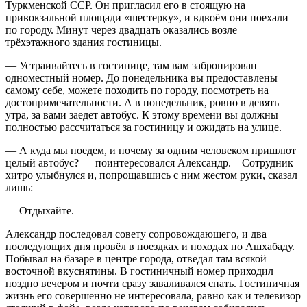
Туркменской ССР. Он пригласил его в стоящую на
привокзальной площади «шестерку», и вдвоём они поехали
по городу. Минут через двадцать оказались возле
трёхэтажного здания гостиницы.
— Устраивайтесь в гостинице, там вам забронирован
одноместный номер. До понедельника вы предоставлены
самому себе, можете походить по городу, посмотреть на
достопримечательности. А в понедельник, ровно в девять
утра, за вами заедет автобус. К этому времени вы должны
полностью рассчитаться за гостиницу и ожидать на улице.
— А куда мы поедем, и почему за одним человеком пришлют
целый автобус? — поинтересовался Александр. Сотрудник
хитро улыбнулся и, попрощавшись с ним жестом руки, сказал
лишь:
— Отдыхайте.
Александр последовал совету сопровождающего, и два
последующих дня провёл в поездках и походах по Ашхабаду.
Побывал на базаре в центре города, отведал там всякой
восточной вкуснятины. В гостиничный номер приходил
поздно вечером и почти сразу заваливался спать. Гостиничная
жизнь его совершенно не интересовала, равно как и телевизор