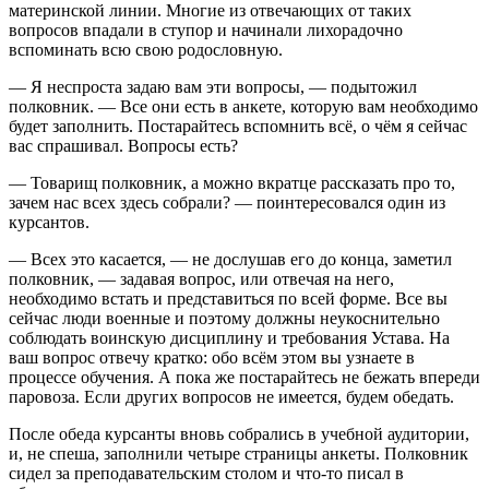
материнской линии. Многие из отвечающих от таких
вопросов впадали в ступор и начинали лихорадочно
вспоминать всю свою родословную.
— Я неспроста задаю вам эти вопросы, — подытожил
полковник. — Все они есть в анкете, которую вам необходимо
будет заполнить. Постарайтесь вспомнить всё, о чём я сейчас
вас спрашивал. Вопросы есть?
— Товарищ полковник, а можно вкратце рассказать про то,
зачем нас всех здесь собрали? — поинтересовался один из
курсантов.
— Всех это касается, — не дослушав его до конца, заметил
полковник, — задавая вопрос, или отвечая на него,
необходимо встать и представиться по всей форме. Все вы
сейчас люди военные и поэтому должны неукоснительно
соблюдать воинскую дисциплину и требования Устава. На
ваш вопрос отвечу кратко: обо всём этом вы узнаете в
процессе обучения. А пока же постарайтесь не бежать впереди
паровоза. Если других вопросов не имеется, будем обедать.
После обеда курсанты вновь собрались в учебной аудитории,
и, не спеша, заполнили четыре страницы анкеты. Полковник
сидел за преподавательским столом и что-то писал в