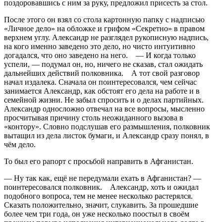
поздоровавшись с ним за руку, предложил присесть за стол.
После этого он взял со стола картонную папку с надписью
«Личное дело» на обложке и грифом «Секретно» в правом
верхнем углу. Александр не разглядел рукописную надпись,
на кого именно заведено это дело, но чисто интуитивно
догадался, что оно заведено на него. — И когда только
успели, — подумал он, но, ничего не сказав, стал ожидать
дальнейших действий полковника. А тот свой разговор
начал издалека. Сначала он поинтересовался, чем сейчас
занимается Александр, как обстоят его дела на работе и в
семейной жизни. Не забыл спросить и о делах партийных.
Александр односложно отвечал на все вопросы, мысленно
просчитывая причину столь неожиданного вызова в
«контору». Словно подслушав его размышления, полковник
вытащил из дела листок бумаги, и Александр сразу понял, в
чём дело.
То был его рапорт с просьбой направить в Афганистан.
— Ну так как, ещё не передумали ехать в Афганистан? —
поинтересовался полковник. Александр, хоть и ожидал
подобного вопроса, тем не менее несколько растерялся.
Сказать положительно, значит, слукавить. За прошедшие
более чем три года, он уже несколько поостыл в своём