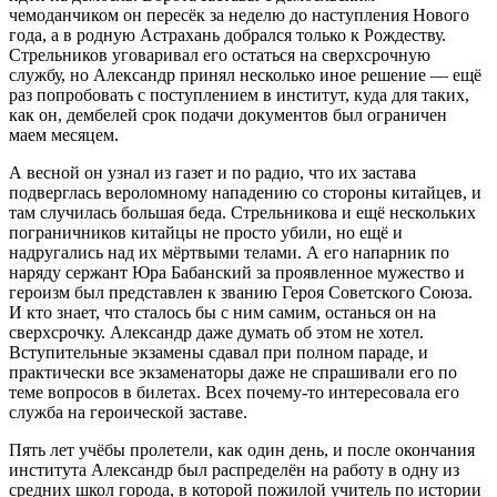
чемоданчиком он пересёк за неделю до наступления Нового
года, а в родную Астрахань добрался только к Рождеству.
Стрельников уговаривал его остаться на сверхсрочную
службу, но Александр принял несколько иное решение — ещё
раз попробовать с поступлением в институт, куда для таких,
как он, дембелей срок подачи документов был ограничен
маем месяцем.
А весной он узнал из газет и по радио, что их застава
подверглась вероломному нападению со стороны китайцев, и
там случилась большая беда. Стрельникова и ещё нескольких
пограничников китайцы не просто убили, но ещё и
надругались над их мёртвыми телами. А его напарник по
наряду сержант Юра Бабанский за проявленное мужество и
героизм был представлен к званию Героя Советского Союза.
И кто знает, что сталось бы с ним самим, останься он на
сверхсрочку. Александр даже думать об этом не хотел.
Вступительные экзамены сдавал при полном параде, и
практически все экзаменаторы даже не спрашивали его по
теме вопросов в билетах. Всех почему-то интересовала его
служба на героической заставе.
Пять лет учёбы пролетели, как один день, и после окончания
института Александр был распределён на работу в одну из
средних школ города, в которой пожилой учитель по истории