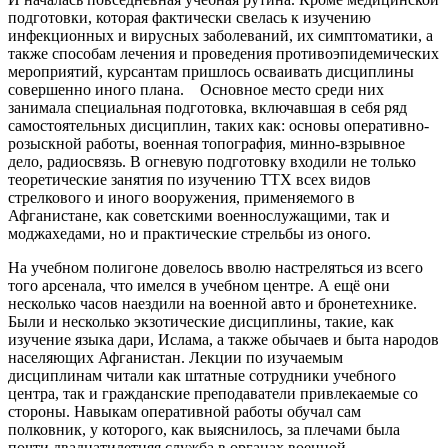
подготовки, которая фактически свелась к изучению
инфекционных и вирусных заболеваний, их симптоматики, а
также способам лечения и проведения противоэпидемических
мероприятий, курсантам пришлось осваивать дисциплины
совершенно иного плана. Основное место среди них
занимала специальная подготовка, включавшая в себя ряд
самостоятельных дисциплин, таких как: основы оперативно-
розыскной работы, военная топография, минно-взрывное
дело, радиосвязь. В огневую подготовку входили не только
теоретические занятия по изучению ТТХ всех видов
стрелкового и иного вооружения, применяемого в
Афганистане, как советскими военнослужащими, так и
моджахедами, но и практические стрельбы из оного.
На учебном полигоне довелось вволю настреляться из всего
того арсенала, что имелся в учебном центре. А ещё они
несколько часов наездили на военной авто и бронетехнике.
Были и несколько экзотические дисциплины, такие, как
изучение языка дари, Ислама, а также обычаев и быта народов
населяющих Афганистан. Лекции по изучаемым
дисциплинам читали как штатные сотрудники учебного
центра, так и гражданские преподаватели привлекаемые со
стороны. Навыкам оперативной работы обучал сам
полковник, у которого, как выяснилось, за плечами была
почти двадцатилетняя служба в органах военной