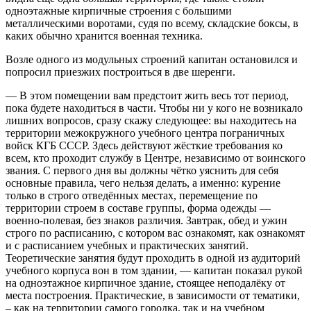
одноэтажные кирпичные строения с большими
металлическими воротами, судя по всему, складские боксы, в
каких обычно хранится военная техника.
Возле одного из модульных строений капитан остановился и
попросил приезжих построиться в две шеренги.
— В этом помещении вам предстоит жить весь тот период,
пока будете находиться в части. Чтобы ни у кого не возникало
лишних вопросов, сразу скажу следующее: вы находитесь на
территории межокружного учебного центра пограничных
войск КГБ СССР. Здесь действуют жёсткие требования ко
всем, кто проходит службу в Центре, независимо от воинского
звания. С первого дня вы должны чётко уяснить для себя
основные правила, чего нельзя делать, а именно: курение
только в строго отведённых местах, перемещение по
территории строем в составе группы, форма одежды —
военно-полевая, без знаков различия. Завтрак, обед и ужин
строго по расписанию, с котором вас ознакомят, как ознакомят
и с расписанием учебных и практических занятий.
Теоретические занятия будут проходить в одной из аудиторий
учебного корпуса вон в том здании, — капитан показал рукой
на одноэтажное кирпичное здание, стоящее неподалёку от
места построения. Практические, в зависимости от тематики,
– как на территории самого городка, так и на учебном