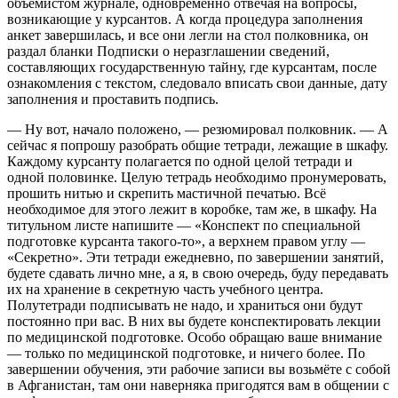
объемистом журнале, одновременно отвечая на вопросы,
возникающие у курсантов. А когда процедура заполнения
анкет завершилась, и все они легли на стол полковника, он
раздал бланки Подписки о неразглашении сведений,
составляющих государственную тайну, где курсантам, после
ознакомления с текстом, следовало вписать свои данные, дату
заполнения и проставить подпись.
— Ну вот, начало положено, — резюмировал полковник. — А
сейчас я попрошу разобрать общие тетради, лежащие в шкафу.
Каждому курсанту полагается по одной целой тетради и
одной половинке. Целую тетрадь необходимо пронумеровать,
прошить нитью и скрепить мастичной печатью. Всё
необходимое для этого лежит в коробке, там же, в шкафу. На
титульном листе напишите — «Конспект по специальной
подготовке курсанта такого-то», а верхнем правом углу —
«Секретно». Эти тетради ежедневно, по завершении занятий,
будете сдавать лично мне, а я, в свою очередь, буду передавать
их на хранение в секретную часть учебного центра.
Полутетради подписывать не надо, и храниться они будут
постоянно при вас. В них вы будете конспектировать лекции
по медицинской подготовке. Особо обращаю ваше внимание
— только по медицинской подготовке, и ничего более. По
завершении обучения, эти рабочие записи вы возьмёте с собой
в Афганистан, там они наверняка пригодятся вам в общении с