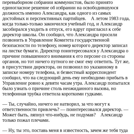
перевыборном собрании коммунистов, было принято
единогласное решение об избрании на освободившуюся
должность именно Александра, как одного из самых
достойных и перспективных партийцев. А летом 1983 года,
когда только-только закончился учебный год, и Александр
засобирался уходить в отпуск, его вдруг пригласил к себе
директор школы. Он сообщил, что Александра просили
позвонить в Управление Комитета государственной
безопасности по телефону, номер которого директор записал
на листке бумаги. Директор поинтересовался у Александра о
причине повышенного внимания к его персоне со стороны
органов, но тот ничего путного не смог ему ответить. Тут же,
в присутствии директора, он позвонил по указанному в
записке номеру телефона, и безвестный корреспондент
сообщил, что на следующий день ему необходимо прибыть в
Управление ровно к девяти часам утра. Александр попытался
было узнать о причине столь неожиданного вызова, но
телефонная трубка ответила короткими гудками.
— Ты, случайно, ничего не натворил, за что могут к
ответственности привлечь? — поинтересовался директор. —
Может быть, ляпнул что-нибудь, не подумав? Александр
только пожал плечами.
— Ну, ты это, поставь меня в известность, зачем же тебя туда