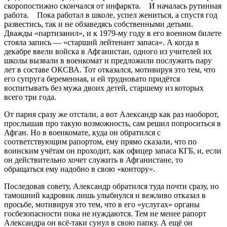
скоропостижно скончался от инфаркта. И началась рутинная
работа. Пока работал в школе, успел жениться, а спустя год
развестись, так и не обзаведясь собственными детьми.
Дважды «партизанил», и к 1979-му году в его военном билете
стояла запись — «старший лейтенант запаса». А когда в
декабре ввели войска в Афганистан, одного из учителей их
школы вызвали в военкомат и предложили послужить пару
лет в составе ОКСВА. Тот отказался, мотивируя это тем, что
его супруга беременная, и ей трудновато придётся
воспитывать без мужа двоих детей, старшему из которых
всего три года.
От парня сразу же отстали, а вот Александр как раз наоборот,
прослышав про такую возможность, сам решил попроситься в
Афган. Но в военкомате, куда он обратился с
соответствующим рапортом, ему прямо сказали, что по
воинским учётам он проходит, как офицер запаса КГБ, и, если
он действительно хочет служить в Афганистане, то
обращаться ему надобно в свою «контору».
Последовав совету, Александр обратился туда почти сразу, но
тамошний кадровик лишь улыбнулся и вежливо отказал в
просьбе, мотивируя это тем, что в его «услугах» органы
госбезопасности пока не нуждаются. Тем не менее рапорт
Александра он всё-таки сунул в свою папку. А ещё он