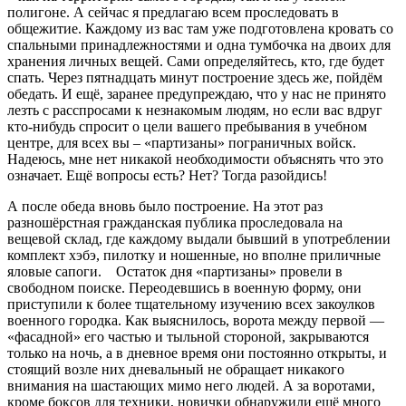
полигоне. А сейчас я предлагаю всем проследовать в
общежитие. Каждому из вас там уже подготовлена кровать со
спальными принадлежностями и одна тумбочка на двоих для
хранения личных вещей. Сами определяйтесь, кто, где будет
спать. Через пятнадцать минут построение здесь же, пойдём
обедать. И ещё, заранее предупреждаю, что у нас не принято
лезть с расспросами к незнакомым людям, но если вас вдруг
кто-нибудь спросит о цели вашего пребывания в учебном
центре, для всех вы – «партизаны» пограничных войск.
Надеюсь, мне нет никакой необходимости объяснять что это
означает. Ещё вопросы есть? Нет? Тогда разойдись!
А после обеда вновь было построение. На этот раз
разношёрстная гражданская публика проследовала на
вещевой склад, где каждому выдали бывший в употреблении
комплект хэбэ, пилотку и ношенные, но вполне приличные
яловые сапоги. Остаток дня «партизаны» провели в
свободном поиске. Переодевшись в военную форму, они
приступили к более тщательному изучению всех закоулков
военного городка. Как выяснилось, ворота между первой —
«фасадной» его частью и тыльной стороной, закрываются
только на ночь, а в дневное время они постоянно открыты, и
стоящий возле них дневальный не обращает никакого
внимания на шастающих мимо него людей. А за воротами,
кроме боксов для техники, новички обнаружили ещё много