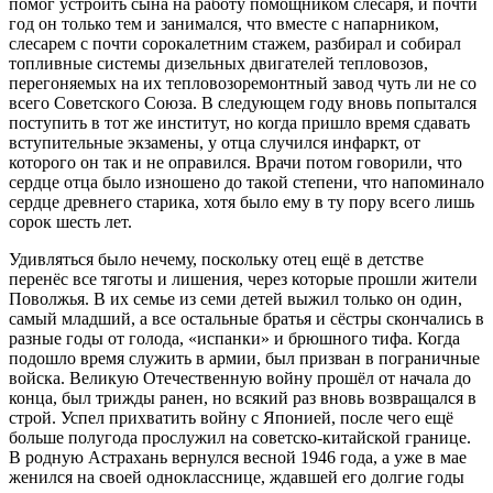
помог устроить сына на работу помощником слесаря, и почти
год он только тем и занимался, что вместе с напарником,
слесарем с почти сорокалетним стажем, разбирал и собирал
топливные системы дизельных двигателей тепловозов,
перегоняемых на их тепловозоремонтный завод чуть ли не со
всего Советского Союза. В следующем году вновь попытался
поступить в тот же институт, но когда пришло время сдавать
вступительные экзамены, у отца случился инфаркт, от
которого он так и не оправился. Врачи потом говорили, что
сердце отца было изношено до такой степени, что напоминало
сердце древнего старика, хотя было ему в ту пору всего лишь
сорок шесть лет.
Удивляться было нечему, поскольку отец ещё в детстве
перенёс все тяготы и лишения, через которые прошли жители
Поволжья. В их семье из семи детей выжил только он один,
самый младший, а все остальные братья и сёстры скончались в
разные годы от голода, «испанки» и брюшного тифа. Когда
подошло время служить в армии, был призван в пограничные
войска. Великую Отечественную войну прошёл от начала до
конца, был трижды ранен, но всякий раз вновь возвращался в
строй. Успел прихватить войну с Японией, после чего ещё
больше полугода прослужил на советско-китайской границе.
В родную Астрахань вернулся весной 1946 года, а уже в мае
женился на своей однокласснице, ждавшей его долгие годы