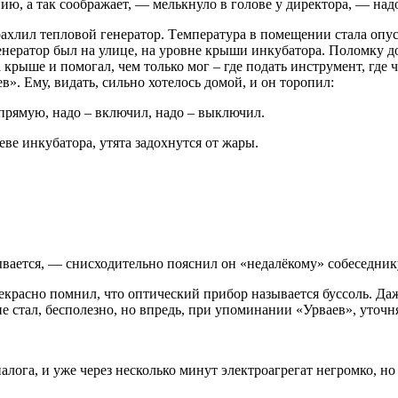
ию, а так соображает, — мелькнуло в голове у директора, — над
ахлил тепловой генератор. Температура в помещении стала опус
генератор был на улице, на уровне крыши инкубатора. Поломку до
крыше и помогал, чем только мог – где подать инструмент, где 
». Ему, видать, сильно хотелось домой, и он торопил:
прямую, надо – включил, надо – выключил.
ве инкубатора, утята задохнутся от жары.
ывается, — снисходительно пояснил он «недалёкому» собеседник
рекрасно помнил, что оптический прибор называется буссоль. 
е стал, бесполезно, но впредь, при упоминании «Урваев», уточн
лога, и уже через несколько минут электроагрегат негромко, но