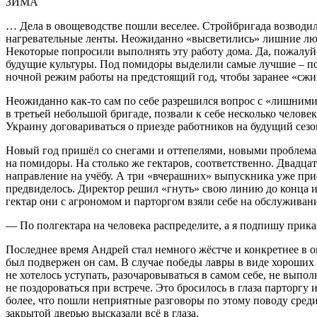
ЗИМА
… Дела в овощеводстве пошли веселее. Стройбригада возводи
нагревательные ленты. Неожиданно «высветились» лишние люд
Некоторые попросили выполнять эту работу дома. Да, пожалуй
будущие культуры. Под помидоры выделили самые лучшие – по
ночной режим работы на предстоящий год, чтобы заранее «сжи
Неожиданно как-то сам по себе разрешился вопрос с «лишним
в третьей небольшой бригаде, позвали к себе несколько челов
Украину договариваться о приезде работников на будущий сезо
Новый год пришёл со снегами и оттепелями, новыми проблемам
на помидоры. На столько же гектаров, соответственно. Двадца
направление на учёбу. А три «вчерашних» выпускника уже прие
предвиделось. Директор решил «гнуть» свою линию до конца и 
гектар они с агрономом и парторгом взяли себе на обслуживан
— По полгектара на человека распределите, а я подпишу прика
Последнее время Андрей стал немного жёстче и конкретнее в оц
был подвержен он сам. В случае победы лавры в виде хороших 
не хотелось уступать, разочаровываться в самом себе, не выпо
не поздороваться при встрече. Это бросилось в глаза парторгу
более, что пошли неприятные разговоры по этому поводу среди 
закрытой дверью высказали всё в глаза.