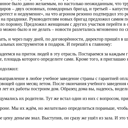
анное было давно желаемым, но настолько неожиданным, что тр
иров – двух основных, помидорных бригад, и третьей – капустн
ротест и недоумение», на что агроном резонно подтвердил это р
 на празднике. Руководителям новых бригад предложил самим п
было поровну. Предложил женщинам с других участков перейти в
о можно было и не делать – новости разлетались мгновенно по св
, и через пару дней, по договорённости, директор пришёл в шк
кальных инструментов в подарок. И перешёл к главному:
еемся на приток людей в эту отрасль. Постараемся за каждым ге
е, площадь которого определите сами. Кроме того, я приглашаю
родолжил:
аправление в любое учебное заведение страны с гарантией опл
овощей один месяц летом. После окончания учебного заведения о
лет их работы построим дом. Образец дома вы, надеюсь, видели
думались их родители. Тут же встал один из них с вопросом, пр
стороне. Мы их ждём, но желательно определиться пораньше, чтоб
е цену деньгам знал. Выступив, он сразу же ушёл из зала. И эт