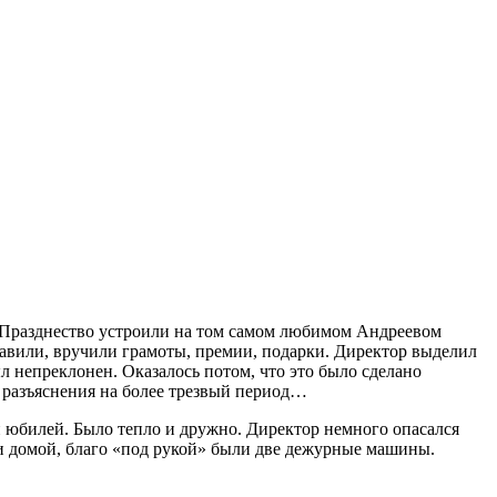
. Празднество устроили на том самом любимом Андреевом
здравили, вручили грамоты, премии, подарки. Директор выделил
ыл непреклонен. Оказалось потом, что это было сделано
в разъяснения на более трезвый период…
й юбилей. Было тепло и дружно. Директор немного опасался
ли домой, благо «под рукой» были две дежурные машины.