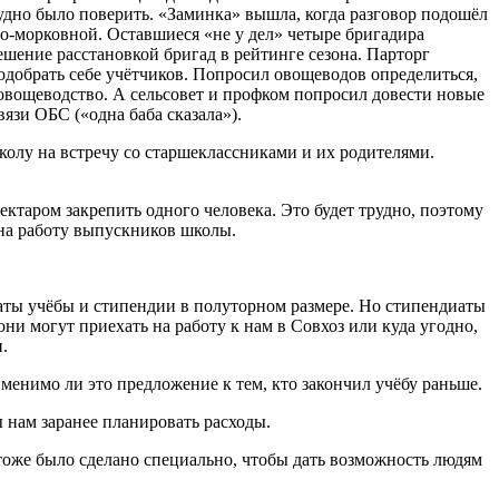
удно было поверить. «Заминка» вышла, когда разговор подошёл
о-морковной. Оставшиеся «не у дел» четыре бригадира
ешение расстановкой бригад в рейтинге сезона. Парторг
одобрать себе учётчиков. Попросил овощеводов определиться,
 овощеводство. А сельсовет и профком попросил довести новые
язи ОБС («одна баба сказала»).
олу на встречу со старшеклассниками и их родителями.
ктаром закрепить одного человека. Это будет трудно, поэтому
 на работу выпускников школы.
аты учёбы и стипендии в полуторном размере. Но стипендиаты
ни могут приехать на работу к нам в Совхоз или куда угодно,
.
именимо ли это предложение к тем, кто закончил учёбу раньше.
ы нам заранее планировать расходы.
о тоже было сделано специально, чтобы дать возможность людям