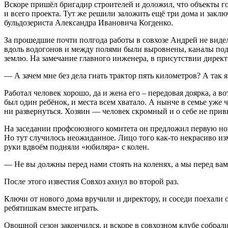
Вскоре пришёл бригадир строителей и доложил, что объекты г
и всего проекта. Тут же решили заложить ещё три дома и закл
бульдозериста Александра Ивановича Когденко.
За прошедшие почти полгода работы в совхозе Андрей не видел 
вдоль водогонов и между полями были выровнены, каналы подсы
землю. На замечание главного инженера, в присутствии директ
— А зачем мне без дела гнать трактор пять километров? А так
Работал человек хорошо, да и жена его – передовая доярка, а
был один ребёнок, и места всем хватало. А нынче в семье уже 
ни развернуться. Хозяин — человек скромный и о себе не прив
На заседании профсоюзного комитета он предложил первую нов
Но тут случилось неожиданное. Лицо того как-то некрасиво из
руки вдвоём подняли «юбиляра» с колен.
— Не вы должны перед нами стоять на коленях, а мы перед вам
После этого известия Совхоз ахнул во второй раз.
Ключи от нового дома вручили и директору, и соседи поехали 
ребятишкам вместе играть.
Овощной сезон закончился, и вскоре в совхозном клубе собра