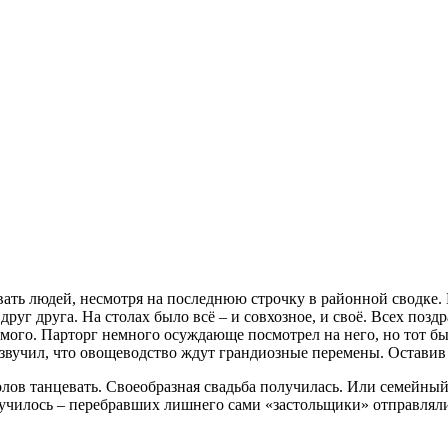
вать людей, несмотря на последнюю строчку в районной сводке
 друг друга. На столах было всё – и совхозное, и своё. Всех по
едьмого. Парторг немного осуждающе посмотрел на него, но тот б
 озвучил, что овощеводство ждут грандиозные перемены. Остави
олов танцевать. Своеобразная свадьба получилась. Или семейны
 случилось – перебравших лишнего сами «застольщики» отправля