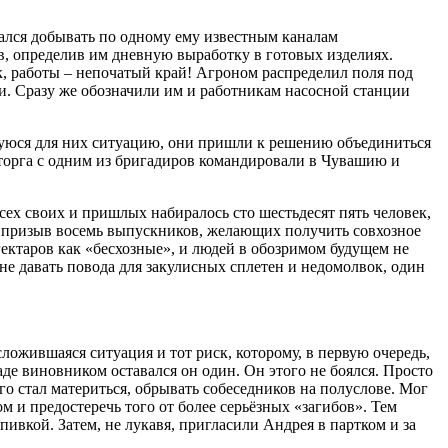
ался добывать по одному ему известным каналам
, определив им дневную выработку в готовых изделиях.
, работы – непочатый край! Агроном распределил поля под
и. Сразу же обозначили им и работникам насосной станции
уюся для них ситуацию, они пришли к решению объединиться
арторга с одним из бригадиров командировали в Чувашию и
ех своих и пришлых набиралось сто шестьдесят пять человек,
на призыв восемь выпускников, желающих получить совхозное
гектаров как «бесхозные», и людей в обозримом будущем не
не давать повода для закулисных сплетен и недомолвок, один
ложившаяся ситуация и тот риск, которому, в первую очередь,
аде виновником оставался он один. Он этого не боялся. Просто
го стал материться, обрывать собеседников на полуслове. Мог
м и предостеречь того от более серьёзных «загибов». Тем
пивкой. Затем, не лукавя, пригласили Андрея в партком и за