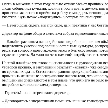
Осень в Микояне в этом году сильно отличалась от прошлых ле
Люди собирались кучками, ходили в гости друг к дружке, пыта
принесли заявления о приёме на работу семнадцать женщин, р
участков. Чуть позже «подтянулись» нестарые пенсионерки:
— Нечего дома сидеть, мы при силе, да и практика у нас богата
Директор на фоне общего ажиотажа собрал единомышленников
— Давайте распишем наши действия подробно и в полном объём
подготовить участки под овощи и остальные культуры, распреде
решаться вопрос нашего экономического благосостояния, потому
студентов учить. Да мало ли чего нам ещё потребуется и захочет
На этой планёрке участвовали специалисты и руководители все
уговоров прошло, и завтрашний результат «ковался» уже сегод
по срокам их сдачи. Естественно, ранняя продукция была намно
применить ленточные электрические нагреватели, что исполь
был ценным специалистом в том плане, что для него не было н
потребное количество электроэнергии.
– Где взять? – поинтересовался директор.
– Договоритесь с энергетиками поменять наши же трансформато