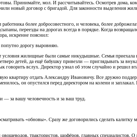
отовы. Принимайте, мол. И рассчитывайтесь. Осмотрев дома, ко
ючили новый договор с бригадой. Для законности выделения жил
работника более добросовестного, и человека, более доброжелат
паны, переезды на дорогах всегда в порядке. Когда возвращался
ора, искренне пояснил:
 я попутно дорогу выровняю.
 вот условия жилищные были самые никудышные. Семья приехала в
четверо детей, да ещё бабушку привезли — приглядывать за внук
ык говорить вслух. Директор узнал об этом случайно и решил в
ую квартиру отдать Александру Ивановичу. Все дружно поддержа
менилось, он опустился перед директором на колени и заплакал.
и — за вашу человечность и за ваш труд.
осматривать «обновы». Сразу же договорились сделать калитку 
ли овощеводов, трактористов, шофёров, главных специалистов. О