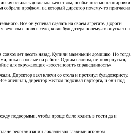
миссия осталась довольна качеством, необычностью планировки
ья собрали профком, на который директор почему- то пригласил
ельного. Всё он успевал сделать на своём агрегате. Дороги
 вечером с поля в село, ковш бульдозера почему-то опускал на
 совхоз лет десять назад. Купили маленький домишко. Но тогда
ами, пока взрослые на работе. Одним словом, ни повернуться,
тайне для окружающих «восстановить справедливость».
ли. Директор взял ключи со стола и протянул бульдозеристу.
 Все опешили, директор жестом подозвал парторга, и они под
между подворьями, чтобы проще было ходить в гости да и
 плане реорганизации докладывал главный агроном –