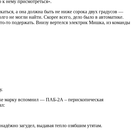
о к нему присмотреться».
каться, а она должна быть не ниже сорока двух градусов —
лго не могли найти. Скорее всего, дело было в автоматике.
что-то подержать. Внизу вертелся электрик Мишка, из команды
у.
Даже марку вспомнил — ПАБ-2А – перископическая
ял:
 надёжно загудел, выдавая тепло озябшим утятам.