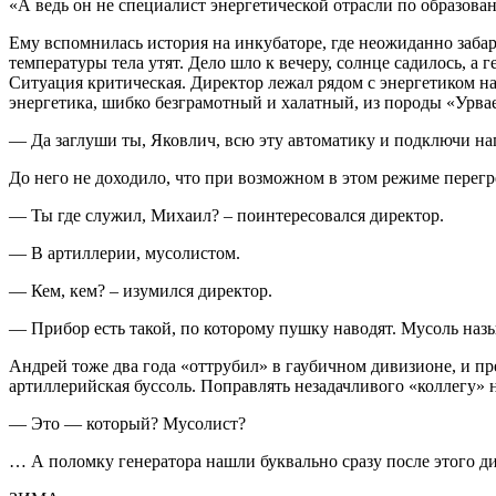
«А ведь он не специалист энергетической отрасли по образован
Ему вспомнилась история на инкубаторе, где неожиданно забар
температуры тела утят. Дело шло к вечеру, солнце садилось, а 
Ситуация критическая. Директор лежал рядом с энергетиком на 
энергетика, шибко безграмотный и халатный, из породы «Урваев
— Да заглуши ты, Яковлич, всю эту автоматику и подключи на
До него не доходило, что при возможном в этом режиме перегре
— Ты где служил, Михаил? – поинтересовался директор.
— В артиллерии, мусолистом.
— Кем, кем? – изумился директор.
— Прибор есть такой, по которому пушку наводят. Мусоль наз
Андрей тоже два года «оттрубил» в гаубичном дивизионе, и п
артиллерийская буссоль. Поправлять незадачливого «коллегу» н
— Это — который? Мусолист?
… А поломку генератора нашли буквально сразу после этого диа