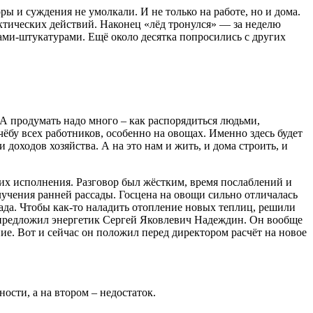
ы и суждения не умолкали. И не только на работе, но и дома.
ктических действий. Наконец «лёд тронулся» — за неделю
ами-штукатурами. Ещё около десятка попросились с других
А продумать надо много – как распорядиться людьми,
чёбу всех работников, особенно на овощах. Именно здесь будет
доходов хозяйства. А на это нам и жить, и дома строить, и
 их исполнения. Разговор был жёстким, время послаблений и
лучения ранней рассады. Госцена на овощи сильно отличалась
ссада. Чтобы как-то наладить отопление новых теплиц, решили
 предложил энергетик Сергей Яковлевич Надеждин. Он вообще
е. Вот и сейчас он положил перед директором расчёт на новое
ости, а на втором – недостаток.