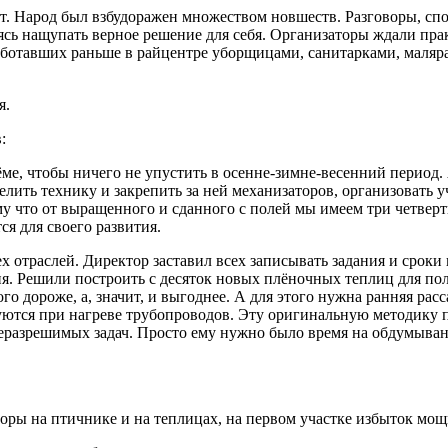
т. Народ был взбудоражен множеством новшеств. Разговоры, спор
ясь нащупать верное решение для себя. Организаторы ждали пра
аботавших раньше в райцентре уборщицами, санитарками, маляр
я.
:
е, чтобы ничего не упустить в осенне-зимне-весенний период. 
лить технику и закрепить за ней механизаторов, организовать у
 что от выращенного и сданного с полей мы имеем три четверти 
ся для своего развития.
х отраслей. Директор заставил всех записывать задания и сроки
ня. Решили построить с десяток новых плёночных теплиц для по
го дороже, а, значит, и выгоднее. А для этого нужна ранняя ра
зуются при нагреве трубопроводов. Эту оригинальную методику
еразрешимых задач. Просто ему нужно было время на обдумывани
ры на птичнике и на теплицах, на первом участке избыток мощн