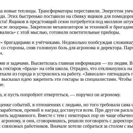
ла новые теплицы. Трансформаторы переставили. Энергетик умч
и. Этих быстренько поставили на сбивку ящиков для помидоров
ста! Ящиков в предстоящий сезон потребуется под миллион штук
сле люцерны. Закрепили механизаторов за техникой и бригадам
вались» с этой мыслью, готовили осветительные приборы.
и» бригадирами и учётчиками. Недовольно пообсуждав сложивш
ек со стороны, сняв головную боль для агронома и директора. П
н.
и и задачами. Высветилась главная информация — по людям. Вс
ть гектаров «брала» на себя школа. Отрадно, что откликнулись 
хали из города и устроились на работу. «Зависали» пятнадцать 
высказал идею закрепить эти гектары за специалистами. Чтобы 
ие.
з, и пусть попробуют отвертеться, — поручил он агроному.
енке событий, в отношениях с людьми, но того требовала сама с
заработков, премий и наград достанутся всем. При другом раскл
лнить задуманного. Вместе с тем с некоторых пор он чаще обычно
 и агроному, и они, сговорившись, решили поговорить с директоро
совхозных работников. Вначале хотели собраться за столом с вы