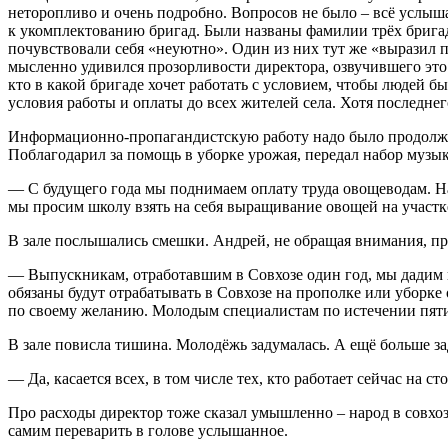
неторопливо и очень подробно. Вопросов не было – всё услыш
к укомплектованию бригад. Были названы фамилии трёх бригад
почувствовали себя «неуютно». Один из них тут же «выразил п
мысленно удивился прозорливости директора, озвучившего это
кто в какой бригаде хочет работать с условием, чтобы людей 
условия работы и оплаты до всех жителей села. Хотя последнег
Информационно-пропагандистскую работу надо было продолжать
Поблагодарил за помощь в уборке урожая, передал набор музы
— С будущего года мы поднимаем оплату труда овощеводам. Над
мы просим школу взять на себя выращивание овощей на участк
В зале послышались смешки. Андрей, не обращая внимания, п
— Выпускникам, отработавшим в Совхозе один год, мы дадим н
обязаны будут отрабатывать в Совхозе на прополке или уборке 
по своему желанию. Молодым специалистам по истечении пяти 
В зале повисла тишина. Молодёжь задумалась. А ещё больше за
— Да, касается всех, в том числе тех, кто работает сейчас на 
Про расходы директор тоже сказал умышленно – народ в совхоз
самим переварить в голове услышанное.