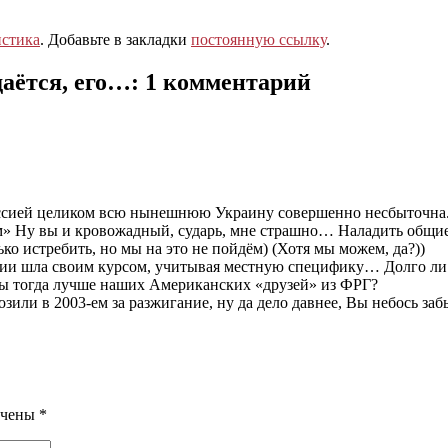
стика
. Добавьте в закладки
постоянную ссылку
.
даётся, его…
: 1 комментарий
ссией целиком всю нынешнюю Украину совершенно несбыточна. 
ём» Ну вы и кровожадный, сударь, мне страшно… Наладить общие
ко истребить, но мы на это не пойдём) (Хотя мы можем, да?))
ии шла своим курсом, учитывая местную специфику… Долго ли вы
вы тогда лучше наших Американских «друзей» из ФРГ?
или в 2003-ем за разжигание, ну да дело давнее, Вы небось заб
ечены
*