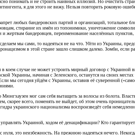
 ясно понимать и не строить наивных иллюзий. Но очистить стра
нтингента, я для этого не вижу. Нельзя повторить роковую ошиб
 запрет любых бандеровских партий и организаций, тотальное б
ровцам, стирание их имён из топонимики, уничтожение символи
и жертвам бандеровцев, переименование населённых пунктов, ул
 сделаем мы сами, то надеяться не на что. Уйти из Украины, пр
нацизмом в этой стране зашло слишком далеко. Зомби, если раск
в коем случае не может устроить мирный договор с Украиной в
ской Украины, начиная с Зеленского, останутся на своих местах
Если мы сегодня уйдём с Украины, оставив её суверенной («само
ениями.
о Мюнгхаузен мог сам себя вытащить за волосы из болота. Влас
ем, скорее всего, поменять не выйдет, об этом очень проницате
ь гидра украинского национализма воспроизведёт себя немедленн
т управлять Украиной, ходом её денацификации? Кто гарантируе
уля, это неизбежность. На прежнюю надеяться нечего. Некогда 