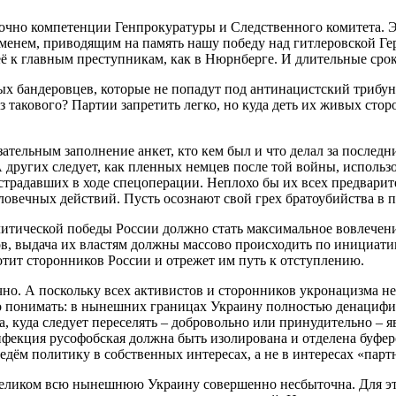
аточно компетенции Генпрокуратуры и Следственного комитета. 
менем, приводящим на память нашу победу над гитлеровской Ге
её к главным преступникам, как в Нюрнберге. И длительные ср
тых бандеровцев, которые не попадут под антинацистский трибу
 такового? Партии запретить легко, но куда деть их живых сто
зательным заполнение анкет, кто кем был и что делал за последни
А других следует, как пленных немцев после той войны, исполь
острадавших в ходе спецоперации. Неплохо бы их всех предвари
человечных действий. Пусть осознают свой грех братоубийства в 
итической победы России должно стать максимальное вовлечение
, выдача их властям должны массово происходить по инициати
тит сторонников России и отрежет им путь к отступлению.
но. А поскольку всех активистов и сторонников укронацизма н
надо понимать: в нынешних границах Украину полностью денациф
, куда следует переселять – добровольно или принудительно –
нфекция русофобская должна быть изолирована и отделена буф
ведём политику в собственных интересах, а не в интересах «парт
целиком всю нынешнюю Украину совершенно несбыточна. Для эт