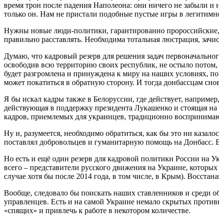
время трон после падения Наполеона: они ничего не забыли и н
только он. Нам не пристали подобные пустые игры в легитимно
Нужны новые люди-политики, гарантированно пророссийские, 
правильно расставлять. Необходима тотальная люстрация, зачи
Думаю, что кадровый резерв для решения задач первоначальн
освободив всю территорию своих республик, не остыло потом, 
будет разгромлена и принуждена к миру на наших условиях, по
может покатиться в обратную сторону. И тогда донбассцам снов
Я бы искал кадры также в Белоруссии, где действует, например
действующая в поддержку президента Лукашенко и стоящая на 
кадров, приемлемых для украинцев, традиционно воспринима
Ну и, разумеется, необходимо обратиться, как бы это ни казал
поставлял добровольцев и гуманитарную помощь на Донбасс. В
Но есть и ещё один резерв для кадровой политики России на У
всего – представители русского движения на Украине, которых 
случае хотя бы после 2014 года, в том числе, в Крым). Восстан
Вообще, следовало бы поискать наших ставленников и среди о
управленцев. Есть и на самой Украине немало скрытых против
«спящих» и привлечь к работе в некотором количестве.