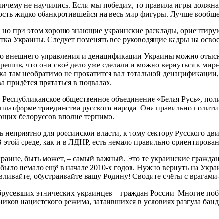
ичему не научились. Если мы победим, то правила игры должна б
сть жидко обанкротившейся на весь мир фигуры. Лучше вообще н
но при этом хорошо знающие украинские расклады, ориентирующ
стка Украины. Следует поменять все руководящие кадры на осво
ого внешнего управления и денацификации Украины можно отыс
решив, что они своё дело уже сделали и можно вернуться к мир
ка там необратимо не прокатится вал тотальной денацификации, 
а придётся прятаться в подвалах.
, Республиканское общественное объединение «Белая Русь», поли
платформе триединства русского народа. Она правильно политич
ющих белоруссов вполне терпимо.
ось неприятно для российской власти, к тому сектору Русского д
 этой среде, как и в ЛДНР, есть немало правильно ориентиров
краине, быть может, – самый важный. Это те украинские гражда
было немало ещё в начале 2010-х годов. Нужно вернуть на Украи
авливайте, обустраивайте вашу Родину! Сводите счёты с врагами-
брусевших этнических украинцев – граждан России. Многие поб
ников нацистского режима, затаившихся в условиях разгула бан