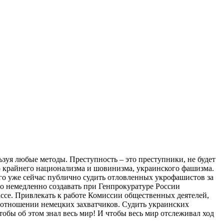
льзуя любые методы. Преступность – это преступники, не будет
ого крайнего национализма и шовинизма, украинского фашизма.
того уже сейчас публично судить отловленных укрофашистов за
о немедленно создавать при Генпрокуратуре России
ссе. Привлекать к работе Комиссии общественных деятелей,
 в отношении немецких захватчиков. Судить украинских
тобы об этом знал весь мир! И чтобы весь мир отслеживал ход