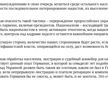
вынужденными в свою очередь затаиться среди остального населе
ести последовательное интернирование нацистов, их выселение
ная опасность такой тактики – перерождение пророссийских укр
еми парвеню, включая президентов. Национализм – восходящий т
ыть националистом в эпоху активации этногенеза, когда национ
его, контроль над кадрами надолго останется важнейшим направ
учшую сторону, количество наших сторонников будет расти, если
тифашистской власти, опирающейся на силу, даст возможность б
кая обработка населения, люстрация и судебный конвейер для н
ствует ценный опыт Германии, в которой за семьдесят лет подоб
я над Украиной должен быть таким же плотным, каким он был в Г
м, вели непрерывную люстрацию и платили репарации и компенс
вать Германия бы не смогла, а, может быть, и не захотела. Это 