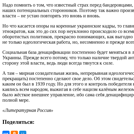
Надо помнить о том, что известный страх перед бандеровцами, 
наших потенциальных сторонников. Поэтому так важно произв
власти – не устаю повторять это вновь и вновь.
Но что касается опоры на коренные украинские кадры, то глав
этнократов, как это до сих пор неуклонно происходило со вс
оборотистых политиков, прекрасно понимающих, как выгодно б
не только идеологическая работа, но, несомненно и прежде вс
Социальная база денацификации постепенно будет меняться в л
Украины. Прежде всего потому, что только наличие твердой ан
сторону этой власти, ведь люди всегда тянутся к силе.
А там – мирная созидательная жизнь, непрерывная идеологичес
прекращать) постепенно сделают свое дело. Об этом свидетель
каким он был в 1939 году. Но для этого и контроль победител
каялись всем народом, выжигая в себе нацизм калёным железо
было жёсткое внешнее управление, ибо сама себя денацифициро
полной мере.
«Литературная Россия»
Поделиться: