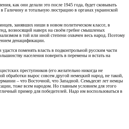
ния, как они делали это после 1945 года, будет сковывать
 в Галичину и тотальную люстрацию в органах украинской
аинцев, занявших ниши в новом политическом классе, в
ренд, возносящий наверх на своём гребне смышленых
ализмом в той или иной степени охвачен весь народ. Поэтому
лением денацификации.
 удастся поменять власть в подконтрольной русским части
ольшинству населения поверить в перемены и встать на
ацистских преступников (его желательно никогда не
ной обработки вырос совсем другой немецкий народ, не такой,
ермании – что Восточной, что Западной. Семьдесят лет немцы
ации, тоже всем народом. Но главным условием для этого
отличный пример для победителей. Надо им воспользоваться в