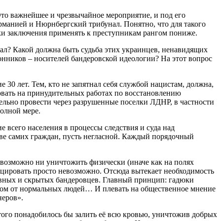
Это важнейшее и чрезвычайное мероприятие, и под его
рманией и Нюрнбергский трибунал. Понятно, что для такого
оки заключения применять к преступникам рангом пониже.
нал? Какой должна быть судьба этих украинцев, ненавидящих
ронников – носителей бандеровской идеологии? На этот вопрос
е 30 лет. Тем, кто не запятнал себя службой нацистам, должна,
зовать на принудительных работах по восстановлению
тельно провести через разрушенные поселки ЛДНР, в частности
полной мере.
 всего населения в процессы следствия и суда над
ве самих граждан, пусть негласной. Каждый порядочный
евозможно ни уничтожить физически (иначе как на полях
ицировать просто невозможно. Отсюда вытекает необходимость
 явных и скрытых бандеровцев. Главный принцип: гадюки
ером от нормальных людей… И плевать на общественное мнение
неров».
ого понадобилось бы залить её всю кровью, уничтожив добрых