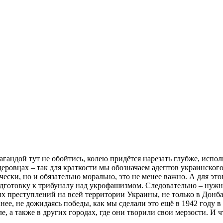
агандой тут не обойтись, колею придётся нарезать глубже, испо
андеровцах – так для краткости мы обозначаем адептов украинск
чески, но и обязательно морально, это не менее важно. А для э
дготовку к трибуналу над укрофашизмом. Следовательно – нужн
 преступлений на всей территории Украины, не только в Донба
нее, не дожидаясь победы, как мы сделали это ещё в 1942 году
, а также в других городах, где они творили свои мерзости. И ч