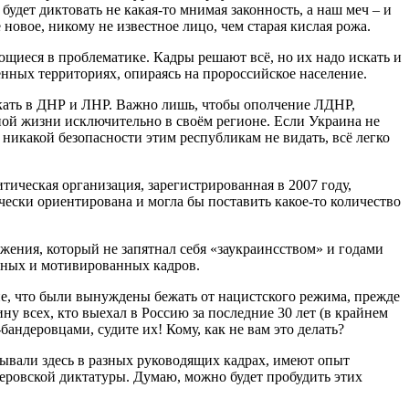
удет диктовать не какая-то мнимая законность, а наш меч – и
овое, никому не известное лицо, чем старая кислая рожа.
иеся в проблематике. Кадры решают всё, но их надо искать и
енных территориях, опираясь на пророссийское население.
кать в ДНР и ЛНР. Важно лишь, чтобы ополчение ЛДНР,
ной жизни исключительно в своём регионе. Если Украина не
никакой безопасности этим республикам не видать, всё легко
тическая организация, зарегистрированная в 2007 году,
ески ориентирована и могла бы поставить какое-то количество
вижения, который не запятнал себя «заукраинсством» и годами
анных и мотивированных кадров.
не, что были вынуждены бежать от нацистского режима, прежде
ну всех, кто выехал в Россию за последние 30 лет (в крайнем
бандеровцами, судите их! Кому, как не вам это делать?
ывали здесь в разных руководящих кадрах, имеют опыт
деровской диктатуры. Думаю, можно будет пробудить этих