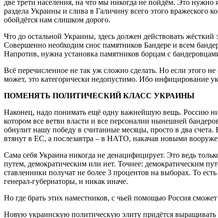
две трети населения, на что мы никогда не пойдём. Это нужно
раздела Украины и слива в Галичину всего этого вражеского ко
обойдётся нам слишком дорого.
Что до остальной Украины, здесь должен действовать жёсткий
Совершенно необходим снос памятников Бандере и всем банде
Напротив, нужна установка памятников борцам с бандеровцами 
Всё перечисленное не так уж сложно сделать. Но если этого не
может, это категорически недопустимо. Ибо инфицирование укро
ПОМЕНЯТЬ ПОЛИТИЧЕСКИЙ КЛАСС УКРАИНЫ
Наконец, надо понимать ещё одну важнейшую вещь. Россию ни 
котором все ветви власти и все персоналии нынешней бандеров
обнулит нашу победу в считанные месяцы, просто в два счета. 
втянут в ЕС, а послезавтра – в НАТО, накачав новыми вооруж
Сама себя Украина никогда не денацифицирует. Это ведь тольк
путем, демократическим или нет. Точнее: демократическим пут
ставленники получат не более 3 процентов на выборах. То ест
генерал-губернаторы, и никак иначе.
Но где брать этих наместников, с чьей помощью Россия сможе
Новую украинскую политическую элиту придётся выращивать с н