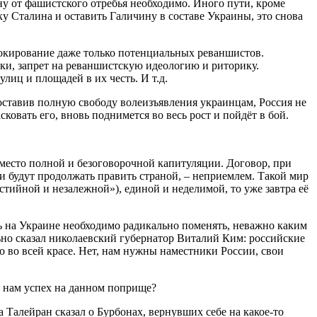
ну от фашистского отребья необходимо. Иного пути, кроме
ку Сталина и оставить Галичину в составе Украины, это снова
локирование даже только потенциальных реваншистов.
ки, запрет на реваншистскую идеологию и риторику.
иц и площадей в их честь. И т.д.
едоставив полную свободу волеизъявления украинцам, Россия не
овать его, вновь поднимется во весь рост и пойдёт в бой.
место полной и безоговорочной капитуляции. Договор, при
 и будут продолжать править страной, – неприемлем. Такой мир
стийной и незалежной»), единой и неделимой, то уже завтра её
ть на Украине необходимо радикально поменять, неважно каким
льно сказал николаевский губернатор Виталий Ким: российские
о во всей красе. Нет, нам нужны наместники России, свои
т нам успех на данном поприще?
Талейран сказал о Бурбонах, вернувших себе на какое-то