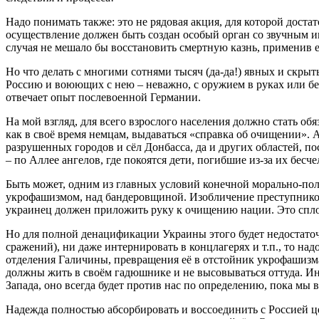
Надо понимать также: это не рядовая акция, для которой дост
осуществление должен быть создан особый орган со звучным и
случая не мешало бы восстановить смертную казнь, применив 
Но что делать с многими сотнями тысяч (да-да!) явных и скры
Россию и воюющих с нею – неважно, с оружием в руках или без
отвечает опыт послевоенной Германии.
На мой взгляд, для всего взрослого населения должно стать обя
как в своё время немцам, выдаваться «справка об очищении». 
разрушенных городов и сёл Донбасса, да и других областей, п
– по Аллее ангелов, где покоятся дети, погибшие из-за их бес
Быть может, одним из главных условий конечной морально-пол
укрофашизмом, над бандеровщиной. Изобличение преступников
украинец должен приложить руку к очищению нации. Это спло
Но для полной денацификации Украины этого будет недостаточ
сражений), ни даже интернировать в концлагерях и т.п., то 
отделения Галичины, превращения её в отстойник укрофашизма
должны жить в своём гадюшнике и не высовываться оттуда. И
Запада, оно всегда будет против нас по определению, пока мы 
Надежда полностью абсорбировать и воссоединить с Россией 