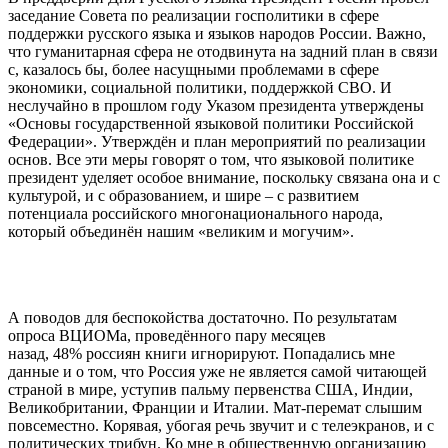
заседание Совета по реализации госполитики в сфере
поддержки русского языка и языков народов России.
Важно,
что гуманитарная сфера не отодвинута на задний план в связи
с, казалось бы, более насущными проблемами в сфере
экономики, социальной политики, поддержкой СВО. И
неслучайно в прошлом году Указом президента утверждены
«Основы государственной языковой политики Российской
Федерации». Утверждён и план мероприятий по реализации
основ. Все эти меры говорят о том, что языковой политике
президент уделяет особое внимание, поскольку связана она и с
культурой, и с образованием, и шире – с развитием
потенциала российского многонационального народа,
который объединён нашим «великим и могучим».
А поводов для беспокойства достаточно. По результатам
опроса ВЦИОМа, проведённого пару месяцев
назад, 48% россиян книги игнорируют. Попадались мне
данные и о том, что Россия уже не является самой читающей
страной в мире, уступив пальму первенства США, Индии,
Великобритании, Франции и Италии. Мат-перемат слышим
повсеместно. Корявая, убогая речь звучит и с телеэкранов, и с
политических трибун. Ко мне в общественную организацию