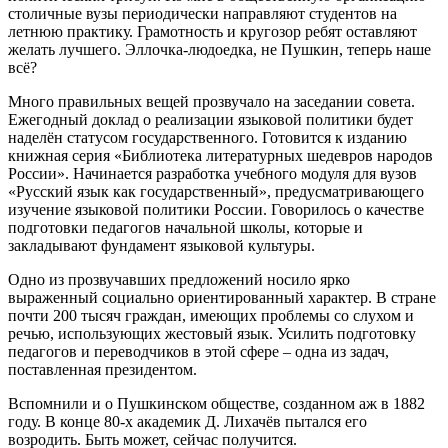
столичные вузы периодически направляют студентов на
летнюю практику. Грамотность и кругозор ребят оставляют
желать лучшего. Эллочка-людоедка, не Пушкин, теперь наше
всё?
Много правильных вещей прозвучало на заседании совета.
Ежегодный доклад о реализации языковой политики будет
наделён статусом государственного. Готовится к изданию
книжная серия «Библиотека литературных шедевров народов
России». Начинается разработка учебного модуля для вузов
«Русский язык как государственный», предусматривающего
изучение языковой политики России. Говорилось о качестве
подготовки педагогов начальной школы, которые и
закладывают фундамент языковой культуры.
Одно из прозвучавших предложений носило ярко
выраженный социально ориентированный характер. В стране
почти 200 тысяч граждан, имеющих проблемы со слухом и
речью, использующих жестовый язык. Усилить подготовку
педагогов и переводчиков в этой сфере – одна из задач,
поставленная президентом.
Вспомнили и о Пушкинском обществе, созданном аж в 1882
году. В конце 80-х академик Д. Лихачёв пытался его
возродить. Быть может, сейчас получится.