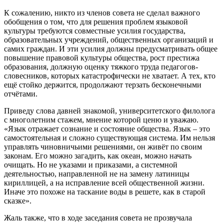
К сожалению, никто из членов совета не сделал важного
обобщения о том, что для решения проблем языковой
культуры требуются совместные усилия государства,
образовательных учреждений, общественных организаций и
самих граждан. И эти усилия должны предусматривать общее
повышение правовой культуры общества, рост престижа
образования, должную оценку тяжкого труда педагогов-
словесников, которых катастрофически не хватает. А тех, кто
ещё стойко держится, продолжают терзать бесконечными
отчётами.
Приведу слова давней знакомой, университетского филолога
с многолетним стажем, мнение которой ценю и уважаю.
«Язык отражает сознание и состояние общества. Язык – это
самостоятельная и сложно существующая система. Им нельзя
управлять чиновничьими решениями, он живёт по своим
законам. Его можно загадить, как океан, можно начать
очищать. Но не указами и приказами, а системной
деятельностью, направленной не на замену латиницы
кириллицей, а на исправление всей общественной жизни.
Иначе это похоже на таскание воды в решете, как в старой
сказке».
Жаль также, что в ходе заседания совета не прозвучала