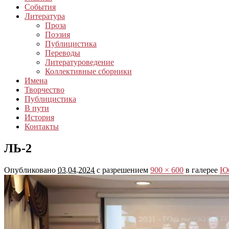
События
Литература
Проза
Поэзия
Публицистика
Переводы
Литературоведение
Коллективные сборники
Имена
Творчество
Публицистика
В пути
История
Контакты
ЛЬ-2
Опубликовано
03.04.2024
с разрешением
900 × 600
в галерее
Юб