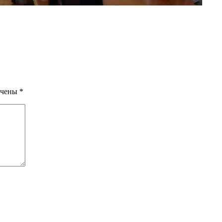
ечены
*