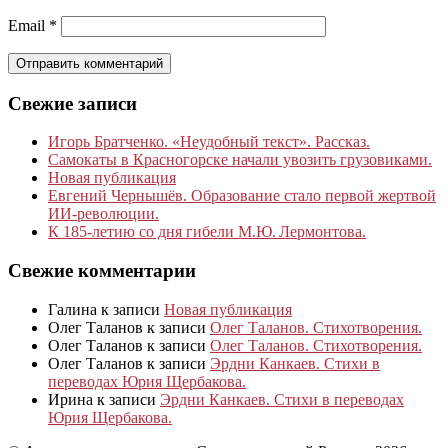
Email
*
Свежие записи
Игорь Братченко. «Неудобный текст». Рассказ.
Самокаты в Красногорске начали увозить грузовиками.
Новая публикация
Евгений Чернышёв. Образование стало первой жертвой
ИИ-революции.
К 185‑летию со дня гибели М.Ю. Лермонтова.
Свежие комментарии
Галина
к записи
Новая публикация
Олег Таланов
к записи
Олег Таланов. Стихотворения.
Олег Таланов
к записи
Олег Таланов. Стихотворения.
Олег Таланов
к записи
Эрдни Канкаев. Стихи в
переводах Юрия Щербакова.
Ирина
к записи
Эрдни Канкаев. Стихи в переводах
Юрия Щербакова.