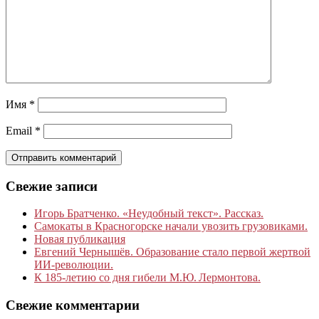
Имя
*
Email
*
Свежие записи
Игорь Братченко. «Неудобный текст». Рассказ.
Самокаты в Красногорске начали увозить грузовиками.
Новая публикация
Евгений Чернышёв. Образование стало первой жертвой
ИИ-революции.
К 185‑летию со дня гибели М.Ю. Лермонтова.
Свежие комментарии