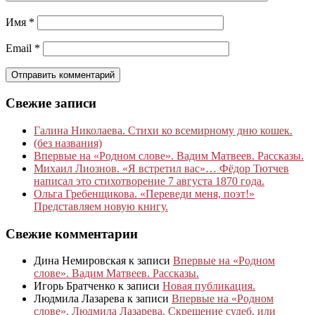
Имя
*
Email
*
Свежие записи
Галина Николаева. Стихи ко всемирному дню кошек.
(без названия)
Впервые на «Родном слове». Вадим Матвеев. Рассказы.
Михаил Лиознов. «Я встретил вас»… Фёдор Тютчев
написал это стихотворение 7 августа 1870 года.
Ольга Гребенщикова. «Переведи меня, поэт!»
Представляем новую книгу.
Свежие комментарии
Дина Немировская
к записи
Впервые на «Родном
слове». Вадим Матвеев. Рассказы.
Игорь Братченко
к записи
Новая публикация.
Людмила Лазарева
к записи
Впервые на «Родном
слове». Людмила Лазарева. Скрещение судеб, или