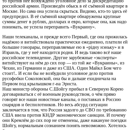
то против неё возбуждено уголовное дело за дискредитацию
российской армии. Произведён обыск в её съёмной квартире в
Москве. Но сама она успела скрыться. Видимо, кто-то здесь её
предупредил. В её съёмной квартире обнаружены крупные
суммы денег в рублях, долларах и евро, которые она, как надо
понимать, не успела переправить «Вукраину».
Наши телеканалы, и прежде всего Первый, где она прижилась
надёжно и витийствовала практически ежедневно, платили ей
большие гонорары, переправляемые ею в «рiдну нэньку» и в
Израиль, где у неё находится родня. И ведь таково всё наше
российское телевидение. Другие зарубежные «эксперты»
витийствуют на нём до сих пор — из той же «Вукраины», из
Чехии, из Германии и даже из США. Один Майкл Бом чего
стоит!.. И если бы не возбудили уголовное дело против
русофобки Соколовской, она бы и дальше ехидничала на
Первом под крылышком г-на Эрнста.
Наш министр обороны С.Шойгу прибыл в Северную Корею
договариваться с её военным руководством, о чём прямо
говорят все наши новостные каналы, о поставках в Россию
снарядов и беспилотников. Но весь абсурд ситуации
заключается в том, что Россия задолго до СВО по требованию
США ввела против КНДР экономические санкции. И почему
они Кремлём до сих пор не отменены, даже накануне поездки
Шойгу, нормальным сознанием понять невозможно. Хотелось