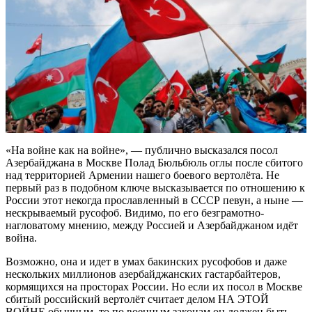
«На войне как на войне», — публично высказался посол
Азербайджана в Москве Полад Бюльбюль оглы после сбитого
над территорией Армении нашего боевого вертолёта. Не
первый раз в подобном ключе высказывается по отношению к
России этот некогда прославленный в СССР певун, а ныне —
нескрываемый русофоб. Видимо, по его безграмотно-
нагловатому мнению, между Россией и Азербайджаном идёт
война.
Возможно, она и идет в умах бакинских русофобов и даже
нескольких миллионов азербайджанских гастарбайтеров,
кормящихся на просторах России. Но если их посол в Москве
сбитый российский вертолёт считает делом НА ЭТОЙ
ВОЙНЕ обычным, то по военным законам он должен быть