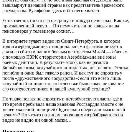
вышвырнут из нашей страны как представитель вражеского
государства. Русофобов здесь и без него хватает.
Естественно, никто его не тронул и никуда не выслал. Как же,
прославленный певун… По нему чуть ли не каждая наша
пенсионерка у телевизора сохнет…
В интернете гуляет видео из Санкт-Петербурга, в котором
толпа азербайджанцев с национальными флагами ликует в
связи со сбитым нашим боевым вертолетом Ми-24 — сбитым
с помощью ПЗРК с территории Азербайджана вне зоны
боевых действий. В результате этого, как выразился
Бюльбюль оглы, «случайного инцидента», два наших лётчика
погибли и один был тяжело ранен. И как тут не спросить у
посла «дружественного государства»: если это всего лишь
«случайный инцидент», то отчего же было такое ликование
его соотечественников в нашей культурной столице?
Но также нельзя не спросить и петербургскую власть: где в
это время пребывала наша хвалёная Росгвардия вместе с не
менее хвалёной полицией? Бдительно оберегали «масочный
режим»? Но что-то на лицах ликующих азербайджанцев на
видео не видно ни одной маски…
Поделиться: