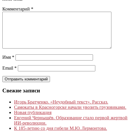
Комментарий
*
Имя
*
Email
*
Свежие записи
Игорь Братченко. «Неудобный текст». Рассказ.
Самокаты в Красногорске начали увозить грузовиками.
Новая публикация
Евгений Чернышёв. Образование стало первой жертвой
ИИ-революции.
К 185‑летию со дня гибели М.Ю. Лермонтова.