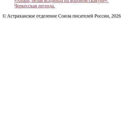
«Анара, белая всадница на вороном скакуне».
Черкесская легенда.
© Астраханское отделение Союза писателей России, 2026