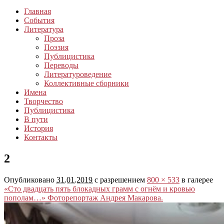
Главная
События
Литература
Проза
Поэзия
Публицистика
Переводы
Литературоведение
Коллективные сборники
Имена
Творчество
Публицистика
В пути
История
Контакты
2
Опубликовано
31.01.2019
с разрешением
800 × 533
в галерее
«Сто двадцать пять блокадных грамм с огнём и кровью
пополам…» Фоторепортаж Андрея Макарова.