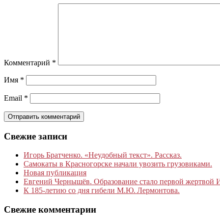
Комментарий
*
Имя
*
Email
*
Свежие записи
Игорь Братченко. «Неудобный текст». Рассказ.
Самокаты в Красногорске начали увозить грузовиками.
Новая публикация
Евгений Чернышёв. Образование стало первой жертвой
К 185‑летию со дня гибели М.Ю. Лермонтова.
Свежие комментарии