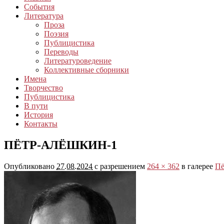
События
Литература
Проза
Поэзия
Публицистика
Переводы
Литературоведение
Коллективные сборники
Имена
Творчество
Публицистика
В пути
История
Контакты
ПЁТР-АЛЁШКИН-1
Опубликовано
27.08.2024
с разрешением
264 × 362
в галерее
Пё