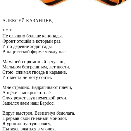
АЛЕКСЕЙ КАЗАНЦЕВ,
* * *
Не слышно больше канонады.
Фронт отошёл в который раз.
И по деревне ходят гады
В нацистской форме между нас.
Маманей спрятанный в чулане,
Мальцом безгрешным, лет шести,
Стою, сжимая гвоздь в кармане,
И с места не могу сойти.
Мне страшно. Вздрагивают плечи,
А щёки – мокрые от слёз.
Слух режет звук немецкой речи.
Зашёлся лаем наш Барбос.
Вдруг выстрел. Взвизгнул бедолага,
Прервав свой гневный монолог.
Я уронил пустую флягу,
Пытаясь вжаться в уголок.