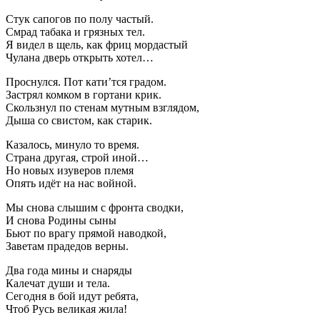
Стук сапогов по полу частый.
Смрад табака и грязных тел.
Я видел в щель, как фриц мордастый
Чулана дверь открыть хотел…
Проснулся. Пот кати’тся градом.
Застрял комком в гортани крик.
Скользнул по стенам мутным взглядом,
Дыша со свистом, как старик.
Казалось, минуло то время.
Страна другая, строй иной…
Но новых изуверов племя
Опять идёт на нас войной.
Мы снова слышим с фронта сводки,
И снова Родины сыны
Бьют по врагу прямой наводкой,
Заветам прадедов верны.
Два года мины и снаряды
Калечат души и тела.
Сегодня в бой идут ребята,
Чтоб Русь великая жила!