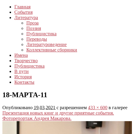
Главная
События
Литература
Проза
Поэзия
Публицистика
Переводы
Литературоведение
Коллективные сборники
Имена
Творчество
Публицистика
В пути
История
Контакты
18-МАРТА-11
Опубликовано
19.03.2021
с разрешением
433 × 600
в галерее
Презентация новых книг и другие приятные события.
Фоторепортаж Андрея Макарова.