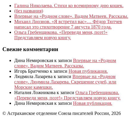
Галина Николаева. Стихи ко всемирному дню кошек.
(без названия)
Впервые на «Родном слове». Вадим Матвеев. Рассказы.
Михаил Лиознов. «Я встретил вас»… Фёдор Тютчев
написал это стихотворение 7 августа 1870 года.
Ольга Гребенщикова. «Переведи меня, поэт!»
Представляем новую книгу.
Свежие комментарии
Дина Немировская
к записи
Впервые на «Родном
слове». Вадим Матвеев. Рассказы.
Игорь Братченко
к записи
Новая публикация.
Людмила Лазарева
к записи
Впервые на «Родном
слове». Людмила Лазарева. Скрещение судеб, или
Морские камешки.
Наталия Ложникова
к записи
Ольга Гребенщикова.
«Переведи меня, поэт!» Представляем новую книгу.
Дина Немировская
к записи
Новая публикация.
© Астраханское отделение Союза писателей России, 2026