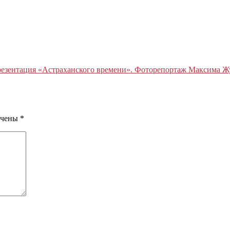
езентация «Астраханского времени». Фоторепортаж Максима Жу
ечены
*