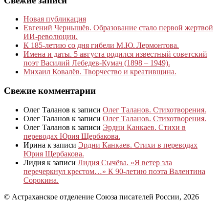
Свежие записи
Новая публикация
Евгений Чернышёв. Образование стало первой жертвой
ИИ-революции.
К 185‑летию со дня гибели М.Ю. Лермонтова.
Имена и даты. 5 августа родился известный советский
поэт Василий Лебедев-Кумач (1898 – 1949).
Михаил Ковалёв. Творчество и креативщина.
Свежие комментарии
Олег Таланов
к записи
Олег Таланов. Стихотворения.
Олег Таланов
к записи
Олег Таланов. Стихотворения.
Олег Таланов
к записи
Эрдни Канкаев. Стихи в
переводах Юрия Щербакова.
Ирина
к записи
Эрдни Канкаев. Стихи в переводах
Юрия Щербакова.
Лидия
к записи
Лидия Сычёва. «Я ветер зла
перечеркнул крестом…» К 90-летию поэта Валентина
Сорокина.
© Астраханское отделение Союза писателей России, 2026