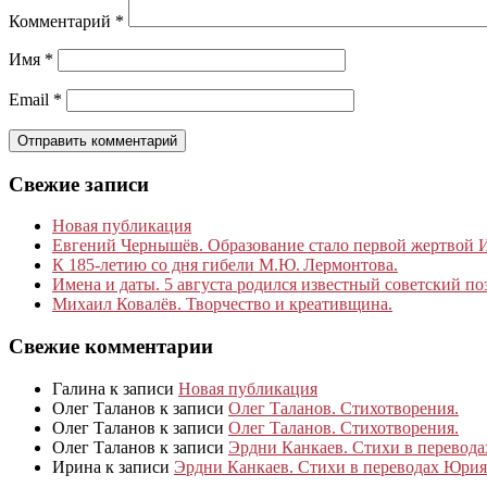
Комментарий
*
Имя
*
Email
*
Свежие записи
Новая публикация
Евгений Чернышёв. Образование стало первой жертвой
К 185‑летию со дня гибели М.Ю. Лермонтова.
Имена и даты. 5 августа родился известный советский по
Михаил Ковалёв. Творчество и креативщина.
Свежие комментарии
Галина
к записи
Новая публикация
Олег Таланов
к записи
Олег Таланов. Стихотворения.
Олег Таланов
к записи
Олег Таланов. Стихотворения.
Олег Таланов
к записи
Эрдни Канкаев. Стихи в перевод
Ирина
к записи
Эрдни Канкаев. Стихи в переводах Юрия