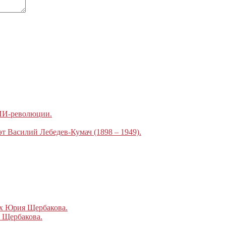
 ИИ-революции.
эт Василий Лебедев-Кумач (1898 – 1949).
ах Юрия Щербакова.
 Щербакова.