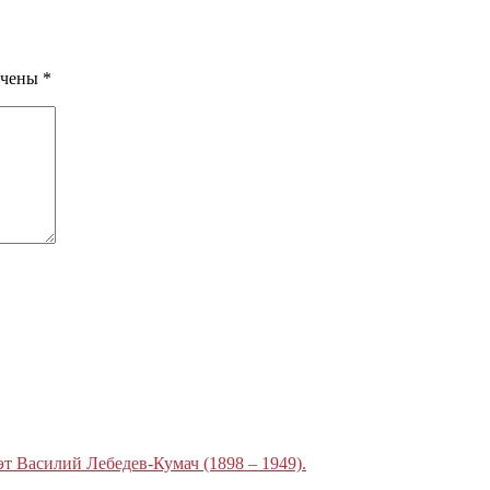
ечены
*
эт Василий Лебедев-Кумач (1898 – 1949).