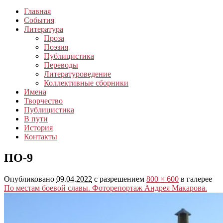
Главная
События
Литература
Проза
Поэзия
Публицистика
Переводы
Литературоведение
Коллективные сборники
Имена
Творчество
Публицистика
В пути
История
Контакты
ПО-9
Опубликовано
09.04.2022
с разрешением
800 × 600
в галерее
По местам боевой славы. Фоторепортаж Андрея Макарова.