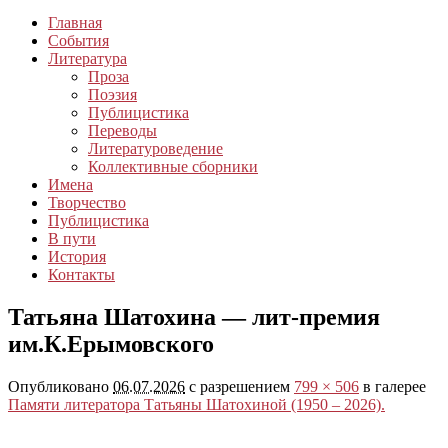
Главная
События
Литература
Проза
Поэзия
Публицистика
Переводы
Литературоведение
Коллективные сборники
Имена
Творчество
Публицистика
В пути
История
Контакты
Татьяна Шатохина — лит-премия
им.К.Ерымовского
Опубликовано
06.07.2026
с разрешением
799 × 506
в галерее
Памяти литератора Татьяны Шатохиной (1950 – 2026).