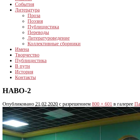
События
Литература
Проза
Поэзия
Публицистика
Переводы
Литературоведение
Коллективные сборники
Имена
Творчество
Публицистика
В пути
История
Контакты
НАВО-2
Опубликовано
21.02.2020
с разрешением
800 × 601
в галерее
Па