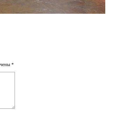
ечены
*