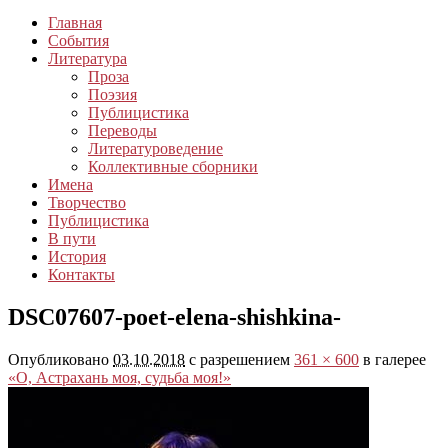
Главная
События
Литература
Проза
Поэзия
Публицистика
Переводы
Литературоведение
Коллективные сборники
Имена
Творчество
Публицистика
В пути
История
Контакты
DSC07607-poet-elena-shishkina-
Опубликовано
03.10.2018
с разрешением
361 × 600
в галерее
«О, Астрахань моя, судьба моя!»