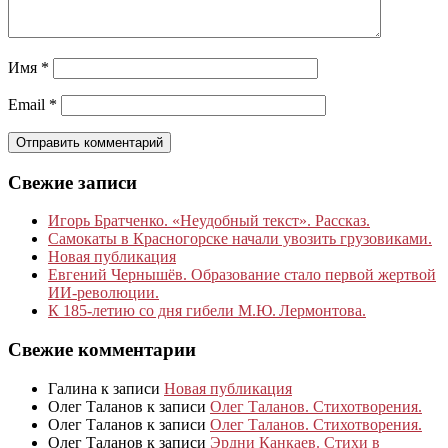
Имя
*
Email
*
Свежие записи
Игорь Братченко. «Неудобный текст». Рассказ.
Самокаты в Красногорске начали увозить грузовиками.
Новая публикация
Евгений Чернышёв. Образование стало первой жертвой
ИИ-революции.
К 185‑летию со дня гибели М.Ю. Лермонтова.
Свежие комментарии
Галина
к записи
Новая публикация
Олег Таланов
к записи
Олег Таланов. Стихотворения.
Олег Таланов
к записи
Олег Таланов. Стихотворения.
Олег Таланов
к записи
Эрдни Канкаев. Стихи в