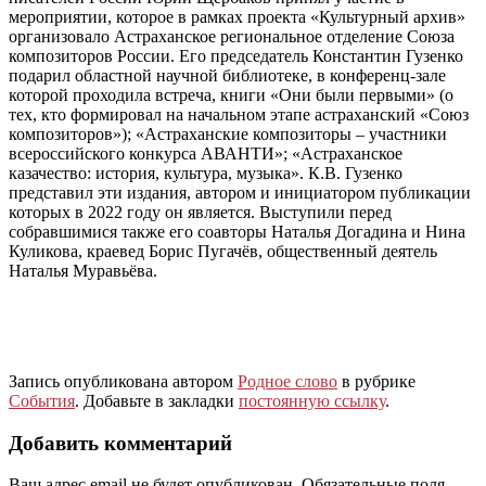
мероприятии, которое в рамках проекта «Культурный архив»
организовало Астраханское региональное отделение Союза
композиторов России. Его председатель Константин Гузенко
подарил областной научной библиотеке, в конференц-зале
которой проходила встреча, книги «Они были первыми» (о
тех, кто формировал на начальном этапе астраханский «Союз
композиторов»); «Астраханские композиторы – участники
всероссийского конкурса АВАНТИ»; «Астраханское
казачество: история, культура, музыка». К.В. Гузенко
представил эти издания, автором и инициатором публикации
которых в 2022 году он является. Выступили перед
собравшимися также его соавторы Наталья Догадина и Нина
Куликова, краевед Борис Пугачёв, общественный деятель
Наталья Муравьёва.
Запись опубликована автором
Родное слово
в рубрике
События
. Добавьте в закладки
постоянную ссылку
.
Добавить комментарий
Ваш адрес email не будет опубликован.
Обязательные поля