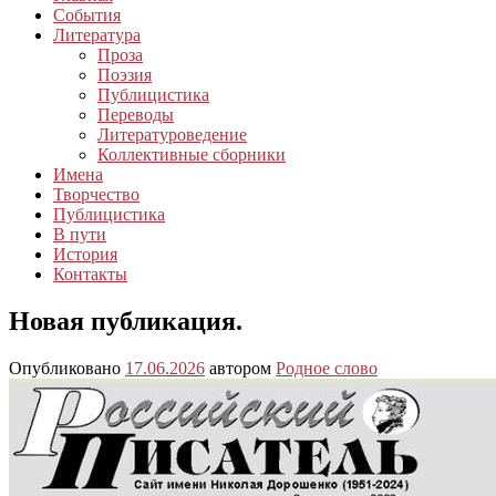
События
Литература
Проза
Поэзия
Публицистика
Переводы
Литературоведение
Коллективные сборники
Имена
Творчество
Публицистика
В пути
История
Контакты
Новая публикация.
Опубликовано
17.06.2026
автором
Родное слово