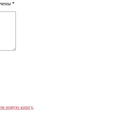
ечены
*
ем новую книгу.