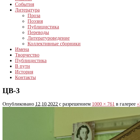
События
Литература
Проза
Поэзия
Публицистика
Переводы
Литературоведение
Коллективные сборники
Имена
Творчество
Публицистика
В пути
История
Контакты
ЦВ-3
Опубликовано
12.10.2022
с разрешением
1000 × 761
в галерее
«