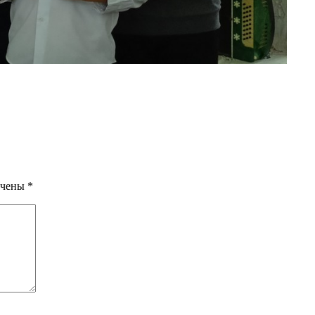
ечены
*