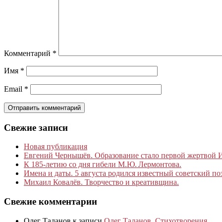
Комментарий
*
Имя
*
Email
*
Свежие записи
Новая публикация
Евгений Чернышёв. Образование стало первой жертвой
К 185‑летию со дня гибели М.Ю. Лермонтова.
Имена и даты. 5 августа родился известный советский по
Михаил Ковалёв. Творчество и креативщина.
Свежие комментарии
Олег Таланов
к записи
Олег Таланов. Стихотворения.