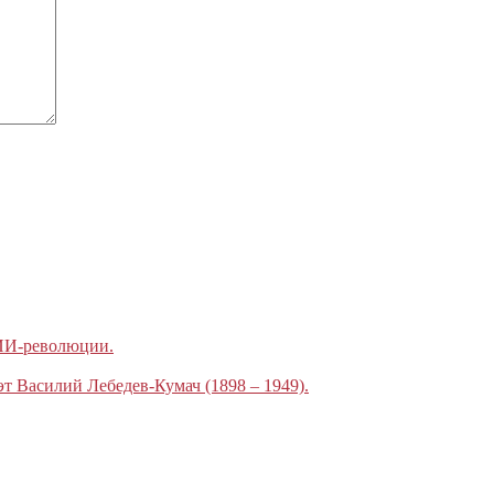
 ИИ-революции.
эт Василий Лебедев-Кумач (1898 – 1949).