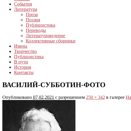
События
Литература
Проза
Поэзия
Публицистика
Переводы
Литературоведение
Коллективные сборники
Имена
Творчество
Публицистика
В пути
История
Контакты
ВАСИЛИЙ-СУББОТИН-ФОТО
Опубликовано
07.02.2021
с разрешением
250 × 342
в галерее
На