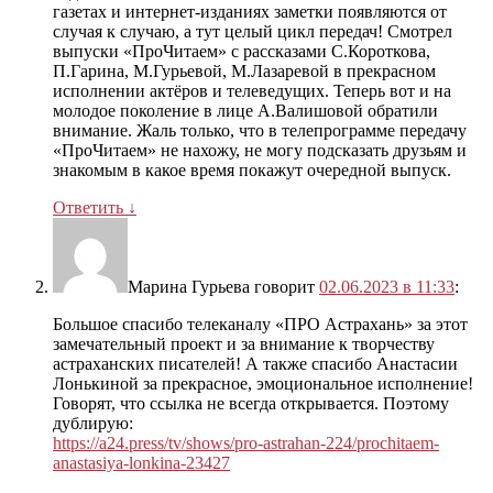
газетах и интернет-изданиях заметки появляются от
случая к случаю, а тут целый цикл передач! Смотрел
выпуски «ПроЧитаем» с рассказами С.Короткова,
П.Гарина, М.Гурьевой, М.Лазаревой в прекрасном
исполнении актёров и телеведущих. Теперь вот и на
молодое поколение в лице А.Валишовой обратили
внимание. Жаль только, что в телепрограмме передачу
«ПроЧитаем» не нахожу, не могу подсказать друзьям и
знакомым в какое время покажут очередной выпуск.
Ответить
↓
Марина Гурьева
говорит
02.06.2023 в 11:33
:
Большое спасибо телеканалу «ПРО Астрахань» за этот
замечательный проект и за внимание к творчеству
астраханских писателей! А также спасибо Анастасии
Лонькиной за прекрасное, эмоциональное исполнение!
Говорят, что ссылка не всегда открывается. Поэтому
дублирую:
https://a24.press/tv/shows/pro-astrahan-224/prochitaem-
anastasiya-lonkina-23427