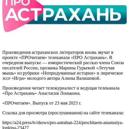
Произведения астраханских литераторов вновь звучат в
проекте «ПРОчитаем» телеканала «ПРО Астрахань». В
очередном выпуске — юмористический рассказ члена Союза
писателей России, прозаика Марины Гурьевой «Летучая
мышь» из рубрики «Непридуманные истории» и лирическое
эссе «Игра» молодого автора Алины Валишовой.
Произведения читает тележурналист и ведущая телеканала
«Про Астрахань» Анастасия Лонькина.
«ПРОчитаем». Выпуск от 23 мая 2023 г.
Ссылка для просмотра (прослушивания) на сайте телеканала:
https://a24.press/tv/shows/pro-astrahan-224/prochitaem-anastasiya-
lonkina-23427