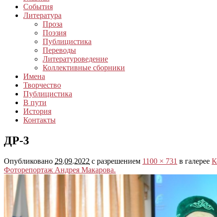
События
Литература
Проза
Поэзия
Публицистика
Переводы
Литературоведение
Коллективные сборники
Имена
Творчество
Публицистика
В пути
История
Контакты
ДР-3
Опубликовано
29.09.2022
с разрешением
1100 × 731
в галерее
К
Фоторепортаж Андрея Макарова.