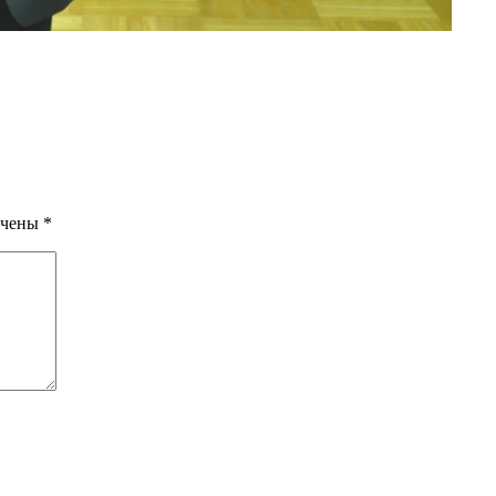
ечены
*