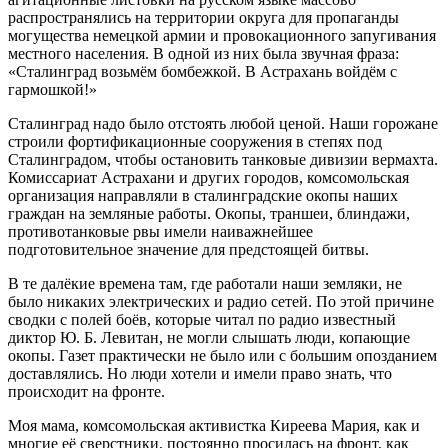
распространялись на территории округа для пропаганды
могущества немецкой армии и провокационного запугивания
местного населения. В одной из них была звучная фраза:
«Сталинград возьмём бомбежкой. В Астрахань войдём с
гармошкой!»
Сталинград надо было отстоять любой ценой. Наши горожане
строили фортификационные сооружения в степях под
Сталинградом, чтобы остановить танковые дивизии вермахта.
Комиссариат Астрахани и других городов, комсомольская
организация направляли в сталинградские окопы наших
граждан на земляные работы. Окопы, траншеи, блиндажи,
противотанковые рвы имели наиважнейшее
подготовительное значение для предстоящей битвы.
В те далёкие времена там, где работали наши земляки, не
было никаких электрических и радио сетей. По этой причине
сводки с полей боёв, которые читал по радио известный
диктор Ю. Б. Левитан, не могли слышать люди, копающие
окопы. Газет практически не было или с большим опозданием
доставлялись. Но люди хотели и имели право знать, что
происходит на фронте.
Моя мама, комсомольская активистка Киреева Мария, как и
многие её сверстники, постоянно просилась на фронт, как