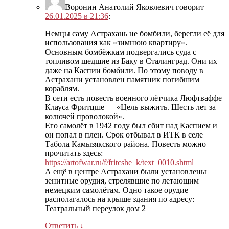
Воронин Анатолий Яковлевич
говорит
26.01.2025 в 21:36
:
Немцы саму Астрахань не бомбили, берегли её для
использования как «зимнюю квартиру».
Основным бомбёжкам подвергались суда с
топливом шедшие из Баку в Сталинград. Они их
даже на Каспии бомбили. По этому поводу в
Астрахани установлен памятник погибшим
кораблям.
В сети есть повесть военного лётчика Люфтваффе
Клауса Фритцше — «Цель выжить. Шесть лет за
колючей проволокой».
Его самолёт в 1942 году был сбит над Каспием и
он попал в плен. Срок отбывал в ИТК в селе
Табола Камызякского района. Повесть можно
прочитать здесь:
https://artofwar.ru/f/fritcshe_k/text_0010.shtml
А ещё в центре Астрахани были установлены
зенитные орудия, стрелявшие по летающим
немецким самолётам. Одно такое орудие
располагалось на крыше здания по адресу:
Театральный переулок дом 2
Ответить
↓