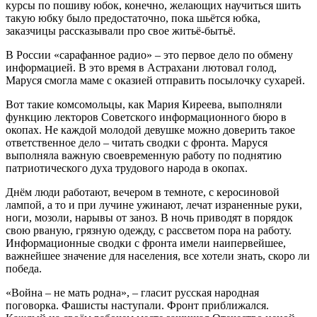
курсы по пошиву юбок, конечно, желающих научиться шить
такую юбку было предостаточно, пока шьётся юбка,
заказчицы рассказывали про свое житьё-бытьё.
В России «сарафанное радио» – это первое дело по обмену
информацией. В это время в Астрахани лютовал голод,
Маруся смогла маме с оказией отправить посылочку сухарей.
Вот такие комсомольцы, как Мария Киреева, выполняли
функцию лекторов Советского информационного бюро в
окопах. Не каждой молодой девушке можно доверить такое
ответственное дело – читать сводки с фронта. Маруся
выполняла важную своевременную работу по поднятию
патриотического духа трудового народа в окопах.
Днём люди работают, вечером в темноте, с керосиновой
лампой, а то и при лучине ужинают, лечат израненные руки,
ноги, мозоли, нарывы от заноз. В ночь приводят в порядок
свою рваную, грязную одежду, с рассветом пора на работу.
Информационные сводки с фронта имели наипервейшее,
важнейшее значение для населения, все хотели знать, скоро ли
победа.
«Война – не мать родна», – гласит русская народная
поговорка. Фашисты наступали. Фронт приближался.