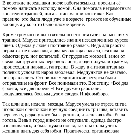
В короткие передышки после работы земляки просили её
помочь написать весточку домой. Она помогала неграмотным
копателям траншей, писала письма при коптилке. Как
правило, это были люди уже в возрасте, грамоте не обученные
вообще, а у кого-то было плохое зрение.
Кроме громкого и выразительного чтения газет на насыпях у
траншей, Марусе пригодились знания незаконченных курсов
швеи. Одежда у людей постоянно рвалась. Ведь для работы
перчаток не выдавали, а рваная одежда спасала, вся шла на
обмотки рук, ног копателей. От трудовых мозолей, заноз от
свежевыструганных черенков лопат, люди получали травмы,
происходили нарывы, гангрены. В жару в антисанитарных
полевых условиях народ заболевал. Медпунктов не хватало,
не справлялись. Основные медицинские ресурсы были
отправлены на фронт. Все понимали это. Воистину, «Всё для
фронта, всё для победы»! Все дружно работали,
воодушевляясь боевым духом сводок Информбюро.
Так шли дни, недели, месяцы. Маруся умела из отреза ситца
иголочкой с ниточкой вручную соединить три шва, вставить
веревочку, редко у кого была резинка, и женская юбка была
готова. Ведь в город никого не отпускали, одежда быстро
изнашивалась, и была нужна новая, так она стала учить
женщин шить для себя юбки. Практически организовала