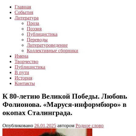
Главная
События
Литература
Проза
Поэзия
Публицистика
Переводы
Литературоведение
Коллективные сборники
Имена
Творчество
Публицистика
В пути
История
Контакты
К 80-летию Великой Победы. Любовь
Фолионова. «Маруся-информбюро» в
окопах Сталинграда.
Опубликовано
26.01.2025
автором
Родное слово