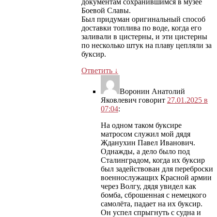
документам сохранившимся в музее
Боевой Славы.
Был придуман оригинальный способ
доставки топлива по воде, когда его
заливали в цистерны, и эти цистерны
по несколько штук на плаву цепляли за
буксир.
Ответить
↓
Воронин Анатолий
Яковлевич
говорит
27.01.2025 в
07:04
:
На одном таком буксире
матросом служил мой дядя
Жданухин Павел Иванович.
Однажды, а дело было под
Сталинградом, когда их буксир
был задействован для переброски
военнослужащих Красной армии
через Волгу, дядя увидел как
бомба, сброшенная с немецкого
самолёта, падает на их буксир.
Он успел спрыгнуть с судна и