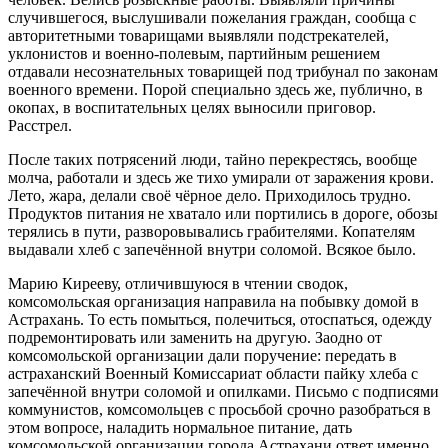
случившегося, выслушивали пожелания граждан, сообща с
авторитетными товарищами выявляли подстрекателей,
уклонистов и военно-полевым, партийным решением
отдавали несознательных товарищей под трибунал по законам
военного времени. Порой специально здесь же, публично, в
окопах, в воспитательных целях выносили приговор.
Расстрел.
После таких потрясений люди, тайно перекрестясь, вообще
молча, работали и здесь же тихо умирали от заражения крови.
Лето, жара, делали своё чёрное дело. Приходилось трудно.
Продуктов питания не хватало или портились в дороге, обозы
терялись в пути, разворовывались грабителями. Копателям
выдавали хлеб с запечённой внутри соломой. Всякое было.
Марию Кирееву, отличившуюся в чтении сводок,
комсомольская организация направила на побывку домой в
Астрахань. То есть помыться, полечиться, отоспаться, одежду
подремонтировать или заменить на другую. Заодно от
комсомольской организации дали поручение: передать в
астраханский Военный Комиссариат области пайку хлеба с
запечённой внутри соломой и опилками. Письмо с подписями
коммунистов, комсомольцев с просьбой срочно разобраться в
этом вопросе, наладить нормальное питание, дать
комсомольской организации города Астрахани ответ именно