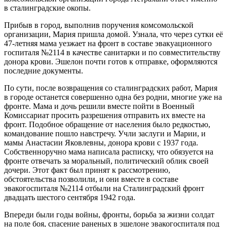
в сталинградские окопы.
Прибыв в город, выполнив поручения комсомольской
организации, Мария пришла домой. Узнала, что через сутки её
47-летняя мама уезжает на фронт в составе эвакуационного
госпиталя №2114 в качестве санитарки и по совместительству
донора крови. Эшелон почти готов к отправке, оформляются
последние документы.
По сути, после возвращения со сталинградских работ, Мария
в городе останется совершенно одна без родни, многие уже на
фронте. Мама и дочь решили вместе пойти в Военный
Комиссариат просить разрешения отправить их вместе на
фронт. Подобное обращение от населения было редкостью,
командование пошло навстречу. Учли заслуги и Марии, и
мамы Анастасии Яковлевны, донора крови с 1937 года.
Собственноручно мама написала расписку, что обязуется на
фронте отвечать за моральный, политический облик своей
дочери. Этот факт был принят к рассмотрению,
обстоятельства позволили, и они вместе в составе
эвакогоспиталя №2114 отбыли на Сталинградский фронт
двадцать шестого сентября 1942 года.
Впереди были годы войны, фронты, борьба за жизни солдат
на поле боя, спасение раненых в эшелоне эвакогоспиталя под