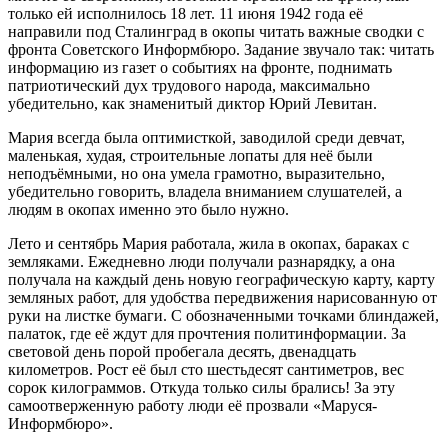
только ей исполнилось 18 лет. 11 июня 1942 года её
направили под Сталинград в окопы читать важные сводки с
фронта Советского Информбюро. Задание звучало так: читать
информацию из газет о событиях на фронте, поднимать
патриотический дух трудового народа, максимально
убедительно, как знаменитый диктор Юрий Левитан.
Мария всегда была оптимисткой, заводилой среди девчат,
маленькая, худая, строительные лопаты для неё были
неподъёмными, но она умела грамотно, выразительно,
убедительно говорить, владела вниманием слушателей, а
людям в окопах именно это было нужно.
Лето и сентябрь Мария работала, жила в окопах, бараках с
земляками. Ежедневно люди получали разнарядку, а она
получала на каждый день новую географическую карту, карту
земляных работ, для удобства передвижения нарисованную от
руки на листке бумаги. С обозначенными точками блиндажей,
палаток, где её ждут для прочтения политинформации. За
световой день порой пробегала десять, двенадцать
километров. Рост её был сто шестьдесят сантиметров, вес
сорок килограммов. Откуда только силы брались! За эту
самоотверженную работу люди её прозвали «Маруся-
Информбюро».