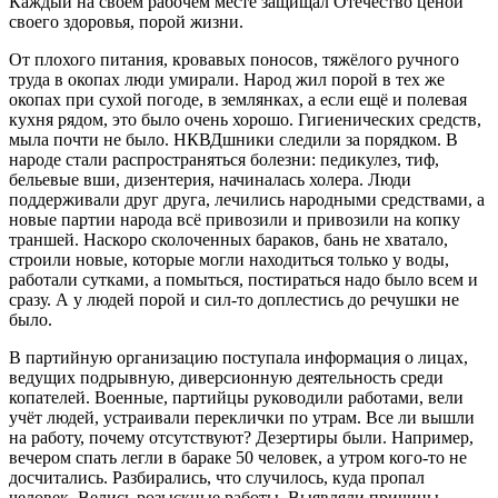
Каждый на своём рабочем месте защищал Отечество ценой
своего здоровья, порой жизни.
От плохого питания, кровавых поносов, тяжёлого ручного
труда в окопах люди умирали. Народ жил порой в тех же
окопах при сухой погоде, в землянках, а если ещё и полевая
кухня рядом, это было очень хорошо. Гигиенических средств,
мыла почти не было. НКВДшники следили за порядком. В
народе стали распространяться болезни: педикулез, тиф,
бельевые вши, дизентерия, начиналась холера. Люди
поддерживали друг друга, лечились народными средствами, а
новые партии народа всё привозили и привозили на копку
траншей. Наскоро сколоченных бараков, бань не хватало,
строили новые, которые могли находиться только у воды,
работали сутками, а помыться, постираться надо было всем и
сразу. А у людей порой и сил-то доплестись до речушки не
было.
В партийную организацию поступала информация о лицах,
ведущих подрывную, диверсионную деятельность среди
копателей. Военные, партийцы руководили работами, вели
учёт людей, устраивали переклички по утрам. Все ли вышли
на работу, почему отсутствуют? Дезертиры были. Например,
вечером спать легли в бараке 50 человек, а утром кого-то не
досчитались. Разбирались, что случилось, куда пропал
человек. Велись розыскные работы. Выявляли причины