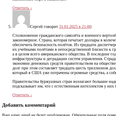
Ответить
↓
Сергей
говорит
31.01.2025 в 21:00
:
Столкновение гражданского самолёта и военного вертолё
закономерное. Страна, которая печатает доллары в колич
обеспечить безопасность полётов. Из тридцати диспетчер
их учебными полётами в непосредственной близости к г
а в целом всего американского общества. В последние г
инфраструктуры и деградации систем управления. Страда
экономии денежных средств правительством на обществе
долг при этом составляет тридцать шесть триллионов до
который в США уже потрачены огромные средства, а соби
Правительства буржуазных стран возлагают большие наде
подсказывает им, что с естественным интеллектом у них
Ответить
↓
Добавить комментарий
Ваш адрес email не будет опубликован.
Обязательные поля пом