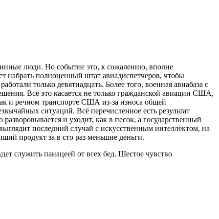
винные люди. Но событие это, к сожалению, вполне
ожет набрать полноценный штат авиадиспетчеров, чтобы
ботали только девятнадцать. Более того, военная авиабаза с
шения. Всё это касается не только гражданской авиации США,
так и речном транспорте США из-за износа общей
звычайных ситуаций. Всё перечисленное есть результат
азворовывается и уходит, как в песок, а государственный
 выглядит последний случай с искусственным интеллектом, на
ший продукт за в сто раз меньшие деньги.
дет служить панацеей от всех бед. Шестое чувство