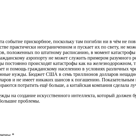
та событие прискорбное, поскольку там погибли ни в чём не по
естве практически неограниченном и пускает их по свету, не м
ов, положенных по штатному расписанию, в момент катастрофы ра
ражданскому аэропорту не может служить примером разумного ре
оды постоянно происходят катастрофы как на железнодорожном, 
ет и помощь гражданскому населению в условиях различных чре
нные нужды. Бюджет США в семь триллионов долларов нещадно р
лларов и не имеет никаких шансов к погашению. Показательным
раются потратить ещё больше, а китайская компания сделала луч
жды на создание искусственного интеллекта, который должен бу
 большие проблемы.
ечены
*