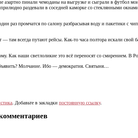
ые азартно пинали чемоданы на выгрузке и сыграли в футбол м
 и прилюдно раздевали в соседней каморке со стеклянными окнам
дин раз промчатся по салону разбрасывая воду и пакетики с чипс
т — там всегда путают рейсы. Как-то часа полтора искали свой 
му. Как наши светлоликие это всё переносят со смирением. В Ро
объявить? Молчание. Ибо — демократия. Святыня…
стика
. Добавьте в закладки
постоянную ссылку
.
 комментариев