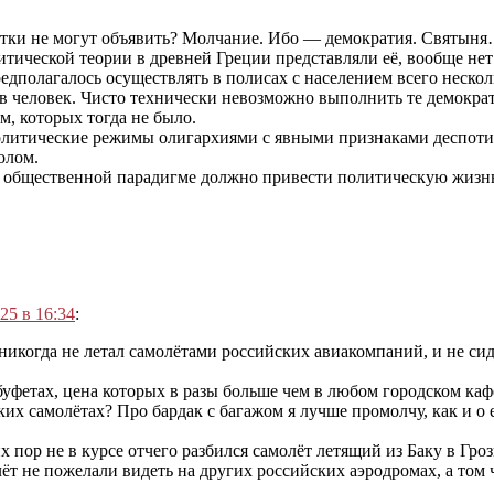
утки не могут объявить? Молчание. Ибо — демократия. Святыня
тической теории в древней Греции представляли её, вообще нет 
полагалось осуществлять в полисах с населением всего несколь
в человек. Чисто технически невозможно выполнить те демокра
м, которых тогда не было.
литические режимы олигархиями с явными признаками деспотиз
олом.
й общественной парадигме должно привести политическую жизнь
25 в 16:34
:
 никогда не летал самолётами российских авиакомпаний, и не си
буфетах, цена которых в разы больше чем в любом городском каф
ких самолётах? Про бардак с багажом я лучше промолчу, как и о
х пор не в курсе отчего разбился самолёт летящий из Баку в Гро
т не пожелали видеть на других российских аэродромах, а том 