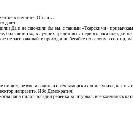
желтке в яичнице. Ой ли…
то дают.
здили) Да и не сдюжили бы вы, с такими «Тсарскими» привычкам
, большинство, в лучших традициях с первого часа поездки начи
т: не загораживайте проход и не бегайте по салону в сортир, ма
пищи», результат один, а о тех заморских «пискунах», как вы их 
 вектор направить. Ибо Демократия)
 когда папа пилот посадил ребёнка за штурвал, всё кончилось ка