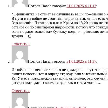
Потлов Павел
говорит
31.01.2025 в 11:17
:
*Официантка не станет выслушивать ваши пожелания о 
В пути и на войне не стоит выпендриваться, лучше есть ч
Это вы ещё в Пятигорск или в Крым по 18-20 часов не е
остановки по санитарной надобности, потому что граждане
есть, но дают только вам бутылку воды, и правильно делаю
трудно… )))
Ответить
↓
Потлов Павел
говорит
31.01.2025 в 11:37
:
И ещё: наши светлоликие там не граждане — тут «пищи не 
пишет новости, тот и определят, куда ваш мыслительный
P.s. У нас в гражданской авиации, например, был случай,
рассказывать даже своим, тянули как и с чем могли …
Ответить
↓