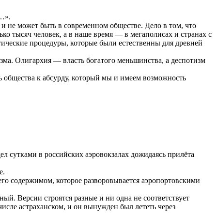
…».
и не может быть в современном обществе. Дело в том, что
ко тысяч человек, а в наше время — в мегаполисах и странах с
тические процедуры, которые были естественны для древней
ма. Олигархия — власть богатого меньшинства, а деспотизм
 общества к абсурду, который мы и имеем возможность
дел сутками в российских аэровокзалах дожидаясь прилёта
е.
 его содержимом, которое разворовывается аэропортовскими
зный. Версии строятся разные и ни одна не соответствует
числе астраханском, и он вынужден был лететь через