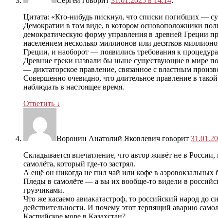
Сергей
говорит
31.01.2025 в 14:14
:
Цитата: «Кто-нибудь пискнул, что списки погибших — с
Демократии в том виде, в котором основоположники поли
демократическую форму управления в древней Греции пред
населением несколько миллионов или десятков миллионо
Греции, и наоборот — появились требования к процедура
Древние греки назвали бы ныне существующие в мире по
— диктаторское правление, связанное с властным произв
Совершенно очевидно, что длительное правление в тако
наблюдать в настоящее время.
Ответить
↓
Воронин Анатолий Яковлевич
говорит
31.01.20
Складывается впечатление, что автор живёт не в России,
самолёта, который где-то застрял.
А ещё он никогда не пил чай или кофе в аэровокзальных 
Пледы в самолёте — а вы их вообще-то видели в российс
грузчиками.
Что же касаемо авиакатастроф, то российский народ до си
действительности. И почему этот терпящий аварию самолё
Каспийское море в Казахстан?