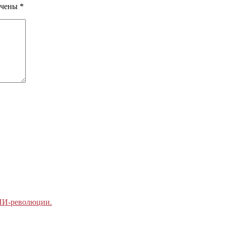
ечены
*
 ИИ-революции.