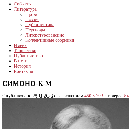
События
Литература
Проза
Поэзия
Публицистика
Переводы
Литературоведение
Коллективные сборники
Имена
Творчество
Публицистика
В пути
История
Контакты
СИМОНО-К-М
Опубликовано
28.11.2023
с разрешением
450 × 393
в галерее
Им