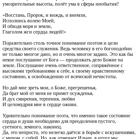
умозрительные высоты, полёт ума в сферы инобытия?
«Восстань, Пророк, и виждь, и внемли,
Исполнись волею Моей,
И обходя моря и земли,
Глаголом жги сердца людей!»
Поразительно столь точное понимание поэтом и цели
средства своего служения. Ведь человеку в его богоподобии
не только многое дано, но и очень многое задано. Это как бы
некое послушание от Бога — продолжать дело Божие на
земле. Послушание очень ответственное, сопряжённое с
высокими требованиями к себе, к своему нравственному
состоянию, к освобождению от всяческой нечистоты.
Но дай мне зреть мои, о Боже, прегрешенья,
Да брат мой от меня не примет осужденья,
И дух смирения, терпения, любви
И целомудрия мне в сердце оживи.
Удивительно понимание поэта, что именно такое состояние
сердца и души необходимо для преодоления пустого,
суетного, земного, наконец.
Да, это непросто, это нелегко даётся: в борьбе с искушениями,
с миром, с собой. Но, как отмечает Ильин, в итоге мы