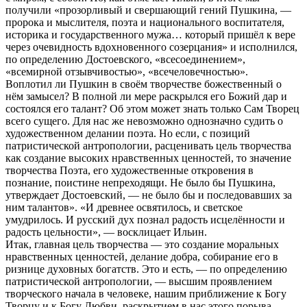
получили «прозорливый и свершающий гений Пушкина, —
пророка и мыслителя, поэта и национального воспитателя,
историка и государственного мужа… который пришёл к вере
через очевидность вдохновенного созерцания» и исполнился,
по определению Достоевского, «всесоединением»,
«всемирной отзывчивостью», «всечеловечностью».
Воплотил ли Пушкин в своём творчестве божественный о
нём замысел? В полной ли мере раскрылся его Божий дар и
состоялся его талант? Об этом может знать только Сам Творец
всего сущего. Для нас же невозможно однозначно судить о
художественном делании поэта. Но если, с позиций
патристической антропологии, расценивать цель творчества
как создание высоких нравственных ценностей, то значение
творчества Поэта, его художественные откровения в
познание, поистине непреходящи. Не было бы Пушкина,
утверждает Достоевский, — не было бы и последовавших за
ним талантов». «И древнее освятилось, и светское
умудрилось. И русский дух познал радость исцелённости и
радость цельности», — восклицает Ильин.
Итак, главная цель творчества — это создание моральных
нравственных ценностей, делание добра, собирание его в
ризнице духовных богатств. Это и есть, — по определению
патристической антропологии, — высшим проявлением
творческого начала в человеке, нашим приближение к Богу
Творцу и к Богу Любви, раскрытием в нас этого порыва