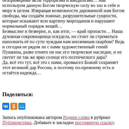
безпримерные акты терроризма и вандализма… Мы
используем данную Богом творческую силу во зло и себе и
миру в целом. Извращая возможности дарованной нам Богом
свободы, мы создаём ложные, разрушительные сущности,
которые искажают всю картину мироздания и нарушают
нормальный порядок вещей…
Безмыслие и безверие, и, как итог, — край пропасти… Наша
духовная сокровищница оскудела, но стоит ли стремиться
наполнить её по сути чуждым нам иноземным скарбом? Ведь
и сегодня не рядом ли с нами художественный гений
Пушкина, разве отнято он нас его творческое наследие, и не
светит ли так же ярко солнце его поэтического дара?
Да, всё это тут, всё это с нами, промысел Божий сохраняет
этот великий дар России, и поэтому по-прежнему есть и
остаётся надежда…
Поделиться:
Запись опубликована автором
Родное слово
в рубрике
Публицистика
. Добавьте в закладки
постоянную ссылку
.