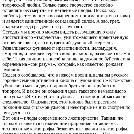
творческой любви. Только такое творчество способно
оставлять бессмертные и нетленные плоды. Поскольку
любовь (естественно в возвышенном понимании этого слова)
и является единственной созидающей силой. А зло, грех,
анархия всегда разделяют и разрушают.
Сегодня мы воочию можем видеть разрушающую силу
апостасийного «творчества», уничтожающего нравственную
основу человека, его внутренний духовный стержень.
Разваливается фундамент нравственности, целомудрия,
смирения, и человек теряет свою цельность, разделяется сам в
себе. Такая личность способна лишь на духовное буйство, она
обречена на «сон разума», который, как известно, рождает
чудовищ.
Недавно сообщалось, что в некоем провинциальном русском
городке семнадцатилетний юноша с чудовищной жестокостью
убил свою мать и двух старших братьев: он зарубил их
топором. И как же он объяснил цель такового немыслимого
поступка? «Я хотел убить и убил», — спокойно объяснял он
следователю. Оказывается, этот юноша был страстным
поклонником фильмов ужасов и некоторые из них смотрел по
пятьдесят раз…
Вот они – плоды современного лжетворчества. Такими же
плодами являются и нынешние природные катаклизмы,
техногенные катастрофы, безконечные аварии и катастрофы,