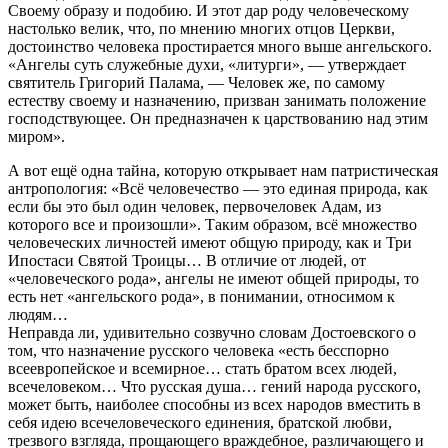
Своему образу и подобию. И этот дар роду человеческому
настолько велик, что, по мнению многих отцов Церкви,
достоинство человека простирается много выше ангельского.
«Ангелы суть служебные духи, «литурги», — утверждает
святитель Григорий Палама, — Человек же, по самому
естеству своему и назначению, призван занимать положение
господствующее. Он предназначен к царствованию над этим
миром».
А вот ещё одна тайна, которую открывает нам патристическая
антропология: «Всё человечество — это единая природа, как
если бы это был один человек, первочеловек Адам, из
которого все и произошли». Таким образом, всё множество
человеческих личностей имеют общую природу, как и Три
Ипостаси Святой Троицы… В отличие от людей, от
«человеческого рода», ангелы не имеют общей природы, то
есть нет «ангельского рода», в понимании, относимом к
людям…
Неправда ли, удивительно созвучно словам Достоевского о
том, что назначение русского человека «есть бесспорно
всеевропейское и всемирное… стать братом всех людей,
всечеловеком… Что русская душа… гений народа русского,
может быть, наиболее способны из всех народов вместить в
себя идею всечеловеческого единения, братской любви,
трезвого взгляда, прощающего враждебное, различающего и