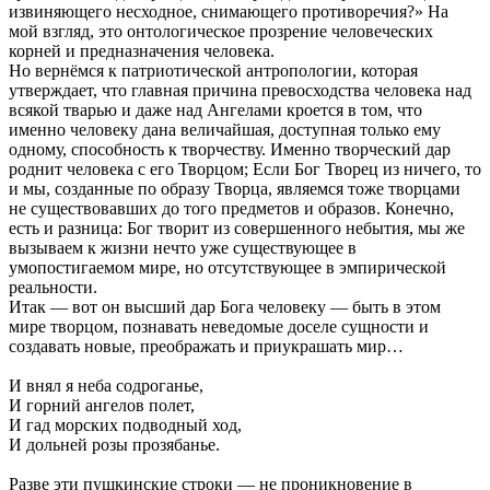
извиняющего несходное, снимающего противоречия?» На
мой взгляд, это онтологическое прозрение человеческих
корней и предназначения человека.
Но вернёмся к патриотической антропологии, которая
утверждает, что главная причина превосходства человека над
всякой тварью и даже над Ангелами кроется в том, что
именно человеку дана величайшая, доступная только ему
одному, способность к творчеству. Именно творческий дар
роднит человека с его Творцом; Если Бог Творец из ничего, то
и мы, созданные по образу Творца, являемся тоже творцами
не существовавших до того предметов и образов. Конечно,
есть и разница: Бог творит из совершенного небытия, мы же
вызываем к жизни нечто уже существующее в
умопостигаемом мире, но отсутствующее в эмпирической
реальности.
Итак — вот он высший дар Бога человеку — быть в этом
мире творцом, познавать неведомые доселе сущности и
создавать новые, преображать и приукрашать мир…
И внял я неба содроганье,
И горний ангелов полет,
И гад морских подводный ход,
И дольней розы прозябанье.
Разве эти пушкинские строки — не проникновение в