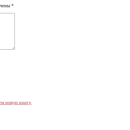
ечены
*
ем новую книгу.