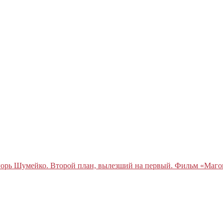
орь Шумейко. Второй план, вылезший на первый. Фильм «Магом