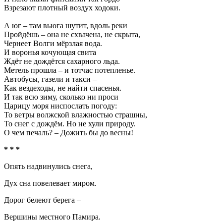
Взрезают плотный воздух ходоки.
А юг – там вьюга шутит, вдоль реки
Пройдёшь – она не схвачена, не скрыта,
Чернеет Волги мёрзлая вода.
И воронья кочующая свита
Ждёт не дождётся сахарного льда.
Метель прошла – и тотчас потепленье.
Автобусы, газели и такси –
Как вездеходы, не найти спасенья.
И так всю зиму, сколько ни проси
Царицу моря ниспослать погоду:
То ветры волжской влажностью страшны,
То снег с дождём. Но не хули природу.
О чем печаль? – Дожить бы до весны!
* * *
Опять надвинулись снега,
Дух сна повелевает миром.
Дорог белеют берега –
Вершины местного Памира.