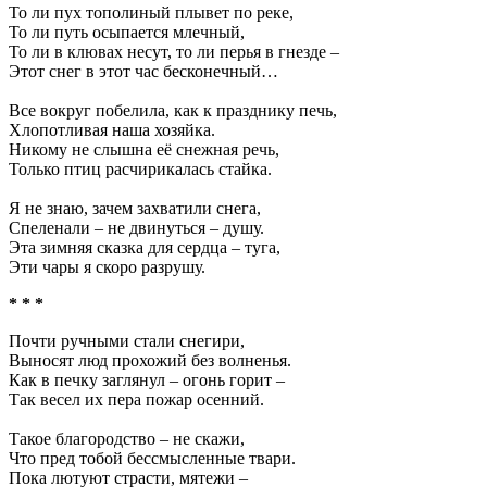
То ли пух тополиный плывет по реке,
То ли путь осыпается млечный,
То ли в клювах несут, то ли перья в гнезде –
Этот снег в этот час бесконечный…
Все вокруг побелила, как к празднику печь,
Хлопотливая наша хозяйка.
Никому не слышна её снежная речь,
Только птиц расчирикалась стайка.
Я не знаю, зачем захватили снега,
Спеленали – не двинуться – душу.
Эта зимняя сказка для сердца – туга,
Эти чары я скоро разрушу.
* * *
Почти ручными стали снегири,
Выносят люд прохожий без волненья.
Как в печку заглянул – огонь горит –
Так весел их пера пожар осенний.
Такое благородство – не скажи,
Что пред тобой бессмысленные твари.
Пока лютуют страсти, мятежи –