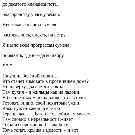
до десятого кланяйся пота,
благородству учась у земли.
Невесомые шарики хмеля
расплясались, смеясь, на ветру.
Я назло всем прогрессам сумела
побывать, где всегда ко двору.
* * *
На улице Зелёной тишина.
Кто станет зимовать в прогнившем доме?
Но наверху два светятся окна.
Там кухня – и жильцы как на ладони,
В бесцветных майках вдоль стола снуют –
Готовят, видно, свой нехитрый ужин.
Какой уж никакой, а всё уют –
Герань, часы… В тепле с любимым мужем
Там словно в нереальности живёт
Одна из горожанок. Слава Богу,
Печь топят, крыша в целости – и вот