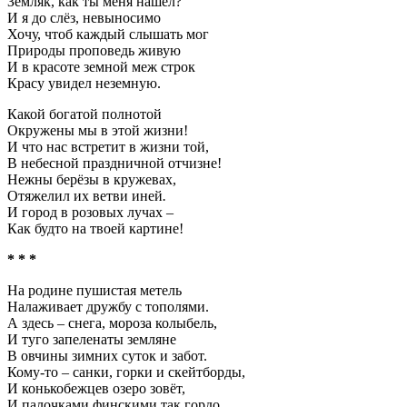
Земляк, как ты меня нашёл?
И я до слёз, невыносимо
Хочу, чтоб каждый слышать мог
Природы проповедь живую
И в красоте земной меж строк
Красу увидел неземную.
Какой богатой полнотой
Окружены мы в этой жизни!
И что нас встретит в жизни той,
В небесной праздничной отчизне!
Нежны берёзы в кружевах,
Отяжелил их ветви иней
.
И город в розовых лучах –
Как будто на твоей картине!
* * *
На родине пушистая метель
Налаживает дружбу с тополями.
А здесь – снега, мороза колыбель,
И туго запеленаты земляне
В овчины зимних суток и забот.
Кому-то – санки, горки и скейтборды,
И конькобежцев озеро зовёт,
И палочками финскими так гордо