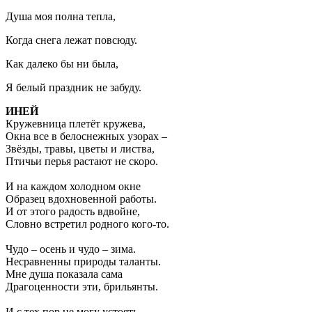
Душа моя полна тепла,
Когда снега лежат повсюду.
Как далеко бы ни была,
Я белый праздник не забуду.
ИНЕЙ
Кружевница плетёт кружева,
Окна все в белоснежных узорах –
Звёзды, травы, цветы и листва,
Птичьи перья растают не скоро.
И на каждом холодном окне
Образец вдохновенной работы.
И от этого радость вдвойне,
Словно встретил родного кого-то.
Чудо – осень и чудо – зима.
Несравненны природы таланты.
Мне душа показала сама
Драгоценности эти, брильянты.
И с тех пор не могу устоять,