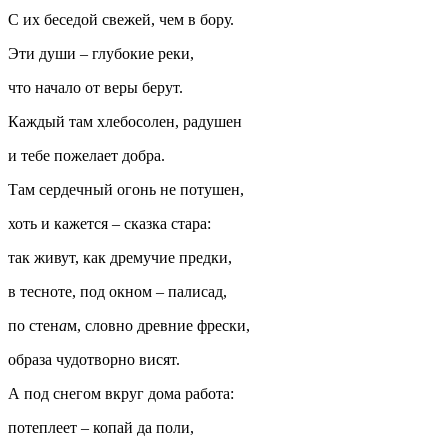
С их беседой свежей, чем в бору.
Эти души – глубокие реки,
что начало от веры берут.
Каждый там хлебосолен, радушен
и тебе пожелает добра.
Там сердечный огонь не потушен,
хоть и кажется – сказка стара:
так живут, как дремучие предки,
в тесноте, под окном – палисад,
по стен
а
м, словно древние фрески,
образа чудотворно висят.
А под снегом вкруг дома работа:
потеплеет – копай да поли,