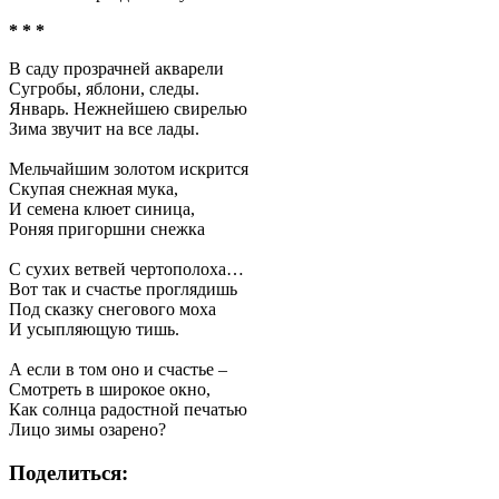
* * *
В саду прозрачней акварели
Сугробы, яблони, следы.
Январь. Нежнейшею свирелью
Зима звучит на все лады.
Мельчайшим золотом искрится
Скупая снежная мука,
И семена клюет синица,
Роняя пригоршни снежка
С сухих ветвей чертополоха…
Вот так и счастье проглядишь
Под сказку снегового моха
И усыпляющую тишь.
А если в том оно и счастье –
Смотреть в широкое окно,
Как солнца радостной печатью
Лицо зимы озарено?
Поделиться: