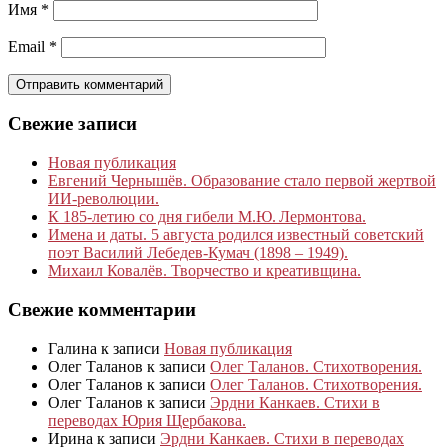
Имя
*
Email
*
Свежие записи
Новая публикация
Евгений Чернышёв. Образование стало первой жертвой
ИИ-революции.
К 185‑летию со дня гибели М.Ю. Лермонтова.
Имена и даты. 5 августа родился известный советский
поэт Василий Лебедев-Кумач (1898 – 1949).
Михаил Ковалёв. Творчество и креативщина.
Свежие комментарии
Галина
к записи
Новая публикация
Олег Таланов
к записи
Олег Таланов. Стихотворения.
Олег Таланов
к записи
Олег Таланов. Стихотворения.
Олег Таланов
к записи
Эрдни Канкаев. Стихи в
переводах Юрия Щербакова.
Ирина
к записи
Эрдни Канкаев. Стихи в переводах