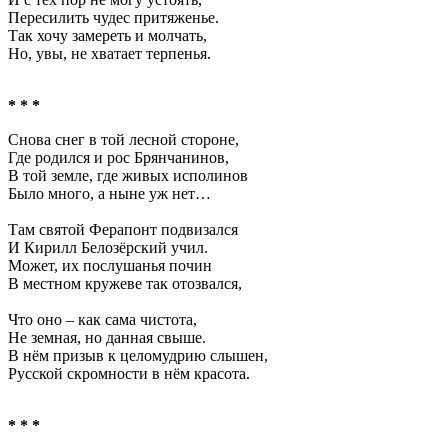
Пересилить чудес притяженье.
Так хочу замереть и молчать,
Но, увы, не хватает терпенья.
* * *
Снова снег в той лесной стороне,
Где родился и рос Брянчанинов,
В той земле, где живых исполинов
Было много, а ныне уж нет…
Там святой Ферапонт подвизался
И Кирилл Белозёрский учил.
Может, их послушанья почин
В местном кружеве так отозвался,
Что оно – как сама чистота,
Не земная, но данная свыше.
В нём призыв к целомудрию слышен,
Русской скромности в нём красота.
* * *