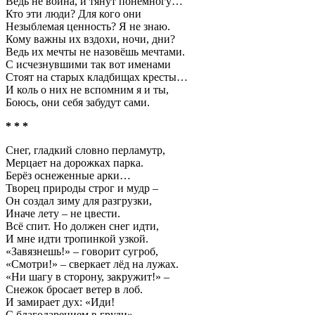
Ведь не война, и тянут понемногу…
Кто эти люди? Для кого они
Незыблемая ценность? Я не знаю.
Кому важны их вздохи, ночи, дни?
Ведь их мечты не назовёшь мечтами.
С исчезнувшими так вот именами
Стоят на старых кладбищах кресты…
И коль о них не вспомним я и ты,
Боюсь, они себя забудут сами.
* * *
Снег, гладкий словно перламутр,
Мерцает на дорожках парка.
Берёз оснеженные арки…
Творец природы строг и мудр –
Он создал зиму для разгрузки,
Иначе лету – не цвести.
Всё спит. Но должен снег идти,
И мне идти тропинкой узкой.
«Завязнешь!» – говорит сугроб,
«Смотри!» – сверкает лёд на лужах.
«Ни шагу в сторону, закружит!» –
Снежок бросает ветер в лоб.
И замирает дух: «Иди!
С благодарением в груди».