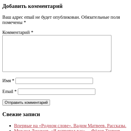
Добавить комментарий
Ваш адрес email не будет опубликован.
Обязательные поля
помечены
*
Комментарий
*
Имя
*
Email
*
Свежие записи
Впервые на «Родном слове». Вадим Матвеев. Рассказы.
Михаил Лиознов. «Я встретил вас»… Фёдор Тютчев