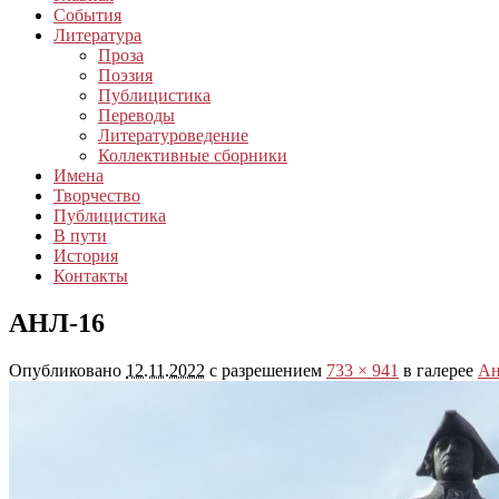
События
Литература
Проза
Поэзия
Публицистика
Переводы
Литературоведение
Коллективные сборники
Имена
Творчество
Публицистика
В пути
История
Контакты
АНЛ-16
Опубликовано
12.11.2022
с разрешением
733 × 941
в галерее
Ан