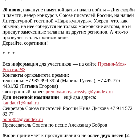
20 июня
, накануне памятной даты начала войны – Дня скорби
и памяти, вечер-конкурс в Союзе писателей России, на нашей
Литературной гостиной «Парк культуры». Уверен, что, как
обычно, на неё соберутся не только московские авторы, но и
приедут замеченные таланты из других регионов. А что-то
прозвучит в электронном виде.
Дерзайте, соратники!
* * *
Вся информация для участников — на сайте
Премия-Моя-
Россия.РФ
Контакты оргкомитета премии:
телефоны: +7 985 999 3924 (Марина Гусева); +7 495 775
4431/32 (Татьяна Егорова)
электронный адрес:
premiya-moya-rossiya@yandex.ru
Для песенной номинации
– ещё два адреса:
kandaur1@mail.ru
Секретарь Союза писателей России Нина Дьякова +7 914 572
82 77
bobr304@yandex.ru
Председатель Совета по песне Александр Бобров
Жюри принимает к прослушиванию не более
двух песен (2-