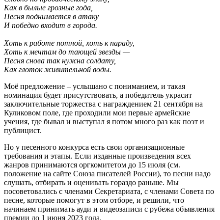
Как в былые грозные года,
Песня поднимается в атаку
И победно входит в города.
Хоть к работе потной, хоть к параду,
Хоть к мечтам до тающей звезды —
Песня снова так нужна солдату,
Как глоток живительной воды.
Моё предложение – услышано с пониманием, и такая
номинация будет присутствовать, а победитель украсит
заключительные торжества с награждением 21 сентября на
Куликовом поле, где проходили мои первые армейские
учения, где бывал и выступал я потом много раз как поэт и
публицист.
Но у песенного конкурса есть свои организационные
требования и этапы. Если изданные произведения всех
жанров принимаются оргкомитетом до 15 июля (см.
положение на сайте Союза писателей России), то песни надо
слушать, отбирать и оценивать гораздо раньше. Мы
посоветовались с членами Секретариата, с членами Совета по
песне, которые помогут в этом отборе, и решили, что
начинаем принимать ауди и видеозаписи с рубежа объявления
премии до 1 июня 2023 года.