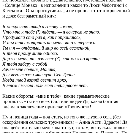
«Солнце Монако» в исполнении какой-то Люси Чеботиной с
Камчатки. Она прогнусавила, а не пропела этот откровенный
и даже безграмотный кич:
Я открываю шкаф и голову ломаю,
Что мне к тебе (!) надеть — я вечером не знаю.
Продумала сто раз я, как попрощаюсь,
И ты так смотришь на меня, что я теряюсь.
Ты и я — отдельный мир во всей вселенной,
Я тебя прошу лишь одного:
Держи меня, ты изо всех (?) как можно крепче.
Я тебя заберу с собой
Зачем мне солнце, Монако,
Для чего скажи мне луна Сен Тропе
Когда твой взгляд светит ярко,
В этом смысла ноль если тебя рядом нет.
Какие обороты: «мне к тебе», какие грамматические
проглоты: «ты изо всех (сил или людей?)», какая богатая
рифма в заключение припева: «Тропе-нет»!
Ну и певица года – под стать, из того же глухого села (без
оскорбления сельских тружеников) – Анна Асти. Здрасте! Да,
она действительно мелькала то тут, то там, выпускала новые
песни и клипы, пела с Филиппом Киркоровым. Песенка «По