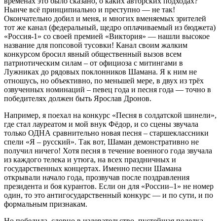
временах это было сказано, о каких авторских подходах?
Нынче всё принципиально и преступно — не так!
Окончательно добил и меня, и многих вменяемых зрителей
тот же канал (федеральный, щедро оплачиваемый из бюджета)
«Россия-1» со своей премией «Виктория» — нашли высокое
название для попсовой тусовки! Канал своим жалким
конкурсом бросил явный общественный вызов всем
патриотическим силам – от официоза с митингами в
Лужниках до рядовых поклонников Шамана. Я к ним не
отношусь, но объективно, по меньшей мере, в двух из трёх
озвученных номинаций – певец года и песня года — точно в
победителях должен быть Ярослав Дронов.
Например, я поехал на конкурс «Песня в солдатской шинели»,
где стал лауреатом и мой внук Фёдор, и со сцены звучала
только ОДНА сравнительно новая песня – старшеклассники
спели «Я – русский». Так вот, Шаман демонстративно не
получил ничего! Хотя песня в течение военного года звучала
из каждого телека и утюга, на всех праздничных и
государственных концертах. Именно песни Шамана
открывали начало года, прозвучав после поздравления
президента и боя курантов. Если он для «России–1» не номер
один, то это антигосударственный конкурс — и по сути, и по
формальным признакам.
Но победила, словно в издевательство, пустейшая поделка