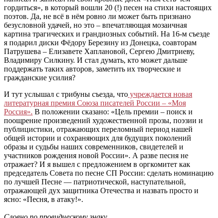
гордиться», в который вошли 20 (!) песен на стихи настоящих
поэтов. Да, не всё в нём ровно ли может быть признано
безусловной удачей, но это – впечатляющая мозаичная
картина трагических и грандиозных событий. На 16-м съезде
я подарил диски Фёдору Березину из Донецка, соавторам
Патрушева – Елизавете Хаплановой, Сергею Дмитриеву,
Владимиру Силкину. И стал думать, кто может дальше
поддержать таких авторов, заметить их творческие и
гражданские усилия?
И тут услышал с трибуны съезда, что
учреждается новая
литературная премия Союза писателей России – «Моя
Россия».
В положении сказано: «Цель премии – поиск и
поощрение произведений художественной прозы, поэзии и
публицистики, отражающих переломный период нашей
общей истории и сохраняющих для будущих поколений
образы и судьбы наших современников, свидетелей и
участников рождения новой России». А разве песня не
отражает? И я вышел с предложением в оргкомитет как
председатель Совета по песне СП России: сделать номинацию
по лучшей Песне — патриотической, наступательной,
отражающей дух защитника Отечества и назвать просто и
ясно: «Песня, в атаку!».
Словно по провидческому знаку,