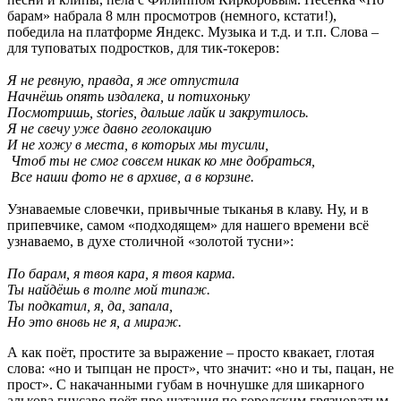
барам» набрала 8 млн просмотров (немного, кстати!),
победила на платформе Яндекс. Музыка и т.д. и т.п. Слова –
для туповатых подростков, для тик-токеров:
Я не ревную, правда, я же отпустила
Начнёшь опять издалека, и потихоньку
Посмотришь, stories, дальше лайк и закрутилось.
Я не свечу уже давно геолокацию
И не хожу в места, в которых мы тусили,
Чтоб ты не смог совсем никак ко мне добраться,
Все наши фото не в архиве, а в корзине.
Узнаваемые словечки, привычные тыканья в клаву. Ну, и в
припевчике, самом «подходящем» для нашего времени всё
узнаваемо, в духе столичной «золотой тусни»:
По барам, я твоя кара, я твоя карма.
Ты найдёшь в толпе мой типаж.
Ты подкатил, я, да, запала,
Но это вновь не я, а мираж.
А как поёт, простите за выражение – просто квакает, глотая
слова: «но и тыпцан не прост», что значит: «но и ты, пацан, не
прост». С накачанными губам в ночнушке для шикарного
алькова гнусаво поёт про шатания по городским грязноватым