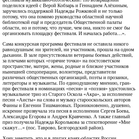
поделился идеей с Верой Кобзарь и Геннадием Алёхиным,
заручились поддержкой Надежды Рожковой и не только
потому, что она помимо руководства областной научной
библиотекой ещё и председатель Общественной палаты
области, но и потому, что лучше, чем она, никто не смог бы
организовать площадку фестиваля. И началась работа…».
Сама конкурсная программа фестиваля не оставила никого
равнодушным: ни зрителей, ни участников, прошла на одном
дыхании. В зале присутствовали ветераны боевых действий,
за плечами которых «горячие точки» на постсоветском
пространстве, матери, жены, родные и близкие участников
нынешней спецоперации, волонтеры, представители
различных общественных организаций, поэты и прозаики,
литераторы и музыканты. По единодушному мнению, гран-
при фестиваля в номинациях «песня» и «поэзия» удостоились
музыкальное трио из Старого Оскола «Акра», за исполнение
песни «Аисты» на слова и музыку старооскольских авторов
Фаины и Евгении Тишмановых. Проникновенно, душевно,
искренне прозвучала эта песня в исполнении Сергея Боева,
Александра Егорова и Андрея Кравченко. А также главный
приз получила Надежда Королькова за стихотворение «Мне
скажут…» (пос. Таврово, Белгородский район).
Хочу заметить, что и в других краях-областях России