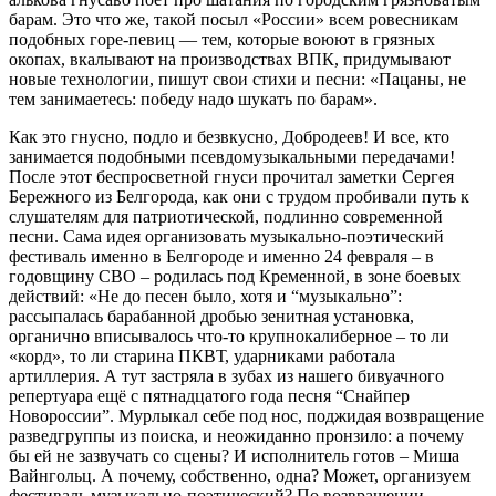
барам. Это что же, такой посыл «России» всем ровесникам
подобных горе-певиц — тем, которые воюют в грязных
окопах, вкалывают на производствах ВПК, придумывают
новые технологии, пишут свои стихи и песни: «Пацаны, не
тем занимаетесь: победу надо шукать по барам».
Как это гнусно, подло и безвкусно, Добродеев! И все, кто
занимается подобными псевдомузыкальными передачами!
После этот беспросветной гнуси прочитал заметки Сергея
Бережного из Белгорода, как они с трудом пробивали путь к
слушателям для патриотической, подлинно современной
песни. Сама идея организовать музыкально-поэтический
фестиваль именно в Белгороде и именно 24 февраля – в
годовщину СВО – родилась под Кременной, в зоне боевых
действий: «Не до песен было, хотя и “музыкально”:
рассыпалась барабанной дробью зенитная установка,
органично вписывалось что-то крупнокалиберное – то ли
«корд», то ли старина ПКВТ, ударниками работала
артиллерия. А тут застряла в зубах из нашего бивуачного
репертуара ещё с пятнадцатого года песня “Снайпер
Новороссии”. Мурлыкал себе под нос, поджидая возвращение
разведгруппы из поиска, и неожиданно пронзило: а почему
бы ей не зазвучать со сцены? И исполнитель готов – Миша
Вайнгольц. А почему, собственно, одна? Может, организуем
фестиваль музыкально-поэтический? По возвращении