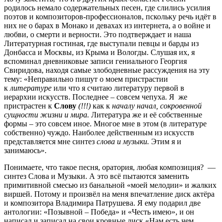
родилось немало содержательных песен, где слились усилия
поэтов и композиторов-профессионалов, пскольку речь идёт в
них не о барах в Монако и девахах из интернета, а о войне и
любви, о смерти и верности. Это подтверждает и наша
Литературная гостиная, где выступали певцы и барды из
Донбасса и Москвы, из Крыма и Вологды. Слушая их, я
вспоминал дневниковые записи гениального Георгия
Свиридова, находя самые злободневные рассуждения на эту
тему: «Неправильно пишут о моем пристрастии
к
литературе
или что я считаю литературу первой в
иерархии искусств. Последнее – совсем чепуха. Я же
пристрастен к
Слову
(!!!)
как к
началу начал, сокровенной
сущности жизни и мира.
Литература же и её собственные
формы – это совсем иное. Многое мне в этом (в литературе
собственно) чуждо. Наиболее действенным из искусств
представляется мне синтез
слова и музыки.
Этим я и
занимаюсь».
Понимаете, что такое песня, оратория, любая композиция? —
синтез Слова и Музыки. А это всё пытаются заменить
примитивной смесью из банальной «моей мелодии» и жалких
виршей. Потому и произвёл на меня впечатление диск актёра
и композитора Владимира Патрушева. Я ему подарил две
антологии: «Позывной – Победа» и «Честь имею», и он
написал и записал на свои кровные диск «Нам есть чем