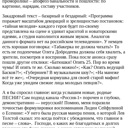
проморолике – апофеоз банальности и пошлости: по
картинке, нарядам, составу участников.
Закадровый текст – базарный и бездарный: «Программа
поражает масштабом декораций и зрелищностью постановок:
«тайная мелодия» каждого героя будет по-своему
представлена на сцене и удивит красотой и новаторскими
идеями, а студия наполнится живым звуком. Аналогов
данного формата нет на российском телевидении». У немцев
есть хорошая поговорка: «Табакерка не должна чихать!» То
есть не подопечные Олега Добродеева должны себя хвалить, а
зрители, посмотрев и восприняв. Пока после анонса сразу
пошли другие отклики: «Батюшки! Опять 25. Пир во время
чумы! И опять те же. Сколько можно!»; «Как? Опять ведущий
Басков?!»; «Губерниев? В музыкальном шоу?»; «На манеже
всё те же»;. «Очередная кормушка для своей старой мафии!
Когда уже увидим свежие лица молодых певцов?».
А я бы спросил главное: когда услышим новые, родные
ПЕСНИ? Сам подход канала «Россия-1» порочен и глубоко,
демонстративно — нерусский! Помню, меня поразили
точностью формулировки воспоминания Лидии Сейфулиной
о Есенине: «У него была русская манера пения, о которой Лев
Толстой сказал: это когда поётся с убеждением, что главное в
песне – слова». Господи, о каких же благодатных и долгих