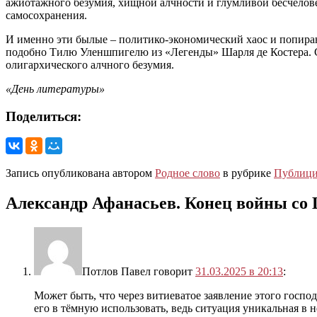
ажиотажного безумия, хищной алчности и глумливой бесчелове
самосохранения.
И именно эти былые – политико-экономический хаос и попираю
подобно Тилю Уленшпигелю из «Легенды» Шарля де Костера. Сту
олигархического алчного безумия.
«День литературы»
Поделиться:
Запись опубликована автором
Родное слово
в рубрике
Публици
Александр Афанасьев. Конец войны со 
Потлов Павел
говорит
31.03.2025 в 20:13
:
Может быть, что через витиеватое заявление этого госп
его в тёмную использовать, ведь ситуация уникальная в 