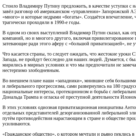
Стоило Владимиру Путину предложить, в качестве уступки с н
завёл разговор об американском «управлении» Запорожской АЭ
«много» и которые недрами «богаты». Создаётся впечатление, ч
трагически проходили в 1990-е годы.
В одном из своих выступлений Владимир Путин сказал, как отре
компаний, но и многого другого, включая привилегированное 
затевающие ради этого аферу с «большой приватизацией», не 
Что касается страны, то следует ожидать, что жестокие уроки
Запада, не пройдут бесследно для наших людей. Думается, с бы
мирились в мирных условиях и что мы предпочитали не замеча
нестерпимо злободневным.
Во внешнем плане наши «западники», мнившие себя б
о
льшими
и либерального прогрессизма, сами развернулись на 180 граду
национальные интересы, протекционизм и борьба с либеральн
Дональда Трампа и огласка её преступной деятельности Илоно
В этих условиях одиозная приватизационная инициатива Анто
отдельных представителей дезорганизованной либеральной элиты
путём противодействия нарастающим в стране и обществе проц
усиливаются.
«Гражданское общество», о котором мечтали и рьяно пеклись в 