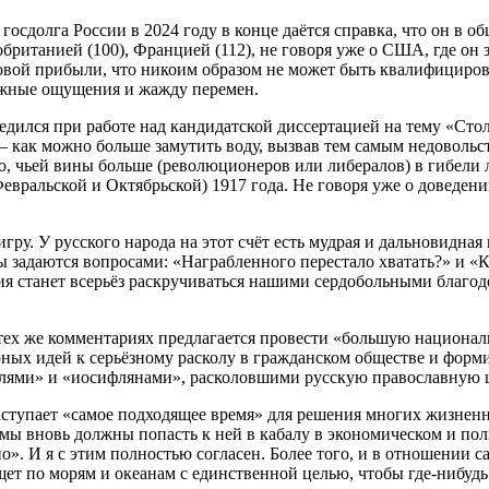
осдолга России в 2024 году в конце даётся справка, что он в об
ританией (100), Францией (112), не говоря уже о США, где он за
вой прибыли, что никоим образом не может быть квалифициров
вожные ощущения и жажду перемен.
бедился при работе над кандидатской диссертацией на тему «Сто
 – как можно больше замутить воду, вызвав тем самым недовольс
о, чьей вины больше (революционеров или либералов) в гибели 
евральской и Октябрьской) 1917 года. Не говоря уже о доведени
ру. У русского народа на этот счёт есть мудрая и дальновидная 
даются вопросами: «Награбленного перестало хватать?» и «Когд
ия станет всерьёз раскручиваться нашими сердобольными благод
тех же комментариях предлагается провести «большую национали
ных идей к серьёзному расколу в гражданском обществе и форм
телями» и «иосифлянами», расколовшими русскую православную 
ступает «самое подходящее время» для решения многих жизненно
й мы вновь должны попасть к ней в кабалу в экономическом и п
о». И я с этим полностью согласен. Более того, и в отношении 
щет по морям и океанам с единственной целью, чтобы где-нибудь 