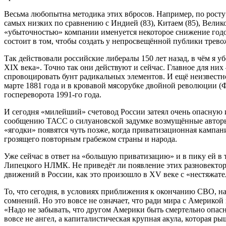
Весьма любопытна методика этих вбросов. Например, по росту г
самых низких по сравнению с Индией (83), Китаем (85), Великоб
«убыточностью» компании именуется некоторое снижение годо
состоит в том, чтобы создать у непросвещённой публики тре
Так действовали российские либералы 150 лет назад, в чём я у
XIX века». Точно так они действуют и сейчас. Главное для них
спровоцировать бунт радикальных элементов. И ещё неизвестн
марте 1881 года и в кровавой мясорубке двойной революции (Ф
госпереворота 1991-го года.
И сегодня «милейший» счетовод России затеял очень опасную иг
сообщению ТАСС о силуановской задумке возмущённые авторы за
«ягодки» появятся чуть позже, когда приватизационная кампан
грозящего повторным грабежом страны и народа.
Уже сейчас в ответ на «большую приватизацию» и в пику ей в 
Липецкого НЛМК. Не приведёт ли появление этих разновектор
движений в России, как это произошло в XV веке с «нестяжа
То, что сегодня, в условиях приближения к окончанию СВО, на
сомнений. Но это вовсе не означает, что ради мира с Америко
«Надо не забывать, что другом Америки быть смертельно опасн
вовсе не ангел, а капиталистическая крупная акула, которая ры