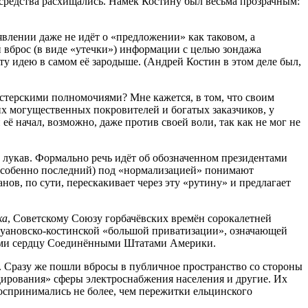
средства расхищались. Намёк Костину был весьма прозрачным:
явлении даже не идёт о «предложении» как таковом, а
 вброс (в виде «утечки») информации с целью зондажа
у идею в самом её зародыше. (Андрей Костин в этом деле был,
истерскими полномочиями? Мне кажется, в том, что своим
х могущественных покровителей и богатых заказчиков, у
её начал, возможно, даже против своей воли, так как не мог не
и лукав. Формально речь идёт об обозначенном президентами
собенно последний) под «нормализацией» понимают
в, по сути, перескакивает через эту «рутину» и предлагает
ка
, Советскому Союзу горбачёвских времён сорокалетней
луановско-костинской «большой приватизации», означающей
милыми сердцу Соединёнными Штатами Америки.
. Сразу же пошли вбросы в публичное пространство со стороны
идирования» сферы электроснабжения населения и другие. Их
спринимались не более, чем пережитки ельцинского