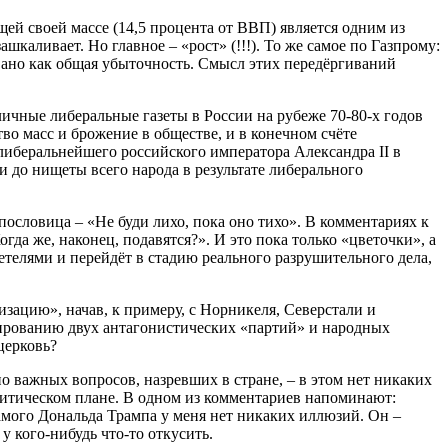
щей своей массе (14,5 процента от ВВП) является одним из
шкаливает. Но главное – «рост» (!!!). То же самое по Газпрому:
ано как общая убыточность. Смысл этих передёргиваний
личные либеральные газеты в России на рубеже 70-80-х годов
тво масс и брожение в обществе, и в конечном счёте
либеральнейшего российского императора Александра II в
и до нищеты всего народа в результате либерального
пословица – «Не буди лихо, пока оно тихо». В комментариях к
а же, наконец, подавятся?». И это пока только «цветочки», а
етелями и перейдёт в стадию реального разрушительного дела,
зацию», начав, к примеру, с Норникеля, Северстали и
ированию двух антагонистических «партий» и народных
церковь?
 важных вопросов, назревших в стране, – в этом нет никаких
олитическом плане. В одном из комментариев напоминают:
самого Дональда Трампа у меня нет никаких иллюзий. Он –
у кого-нибудь что-то откусить.