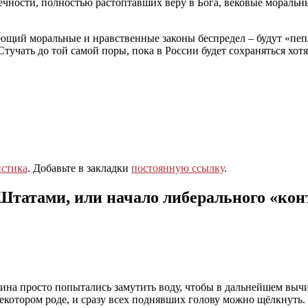
чности, полностью растоптавших веру в Бога, вековые моральн
щий моральные и нравственные законы беспредел – будут «пепло
чать до той самой поры, пока в России будет сохраняться хотя
стика
. Добавьте в закладки
постоянную ссылку
.
Штатами, или начало либерального «конт
одина просто попытались замутить воду, чтобы в дальнейшем вы
некотором роде, и сразу всех поднявших голову можно щёлкнуть. 