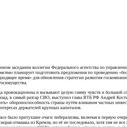
енном заседании коллегии Федерального агентства по управле
омство
планирует подготовить предложения по проведению «бол
одходящее время» для обновления стратегии развития госкомпани
Росимущества.
ца провокационны и вызывают целую гамму чувств и большой с
назад, в самый разгар СВО, выступил глава ВТБ РФ Андрей Кос
ить» обороноспособность страны путём вливания частных инвес
нтересах держателей крупных капиталов.
се было притухшие очаги либерализма, включая в первую очер
скорая отмашка из Кремля, но её не последовало, хотя там не в