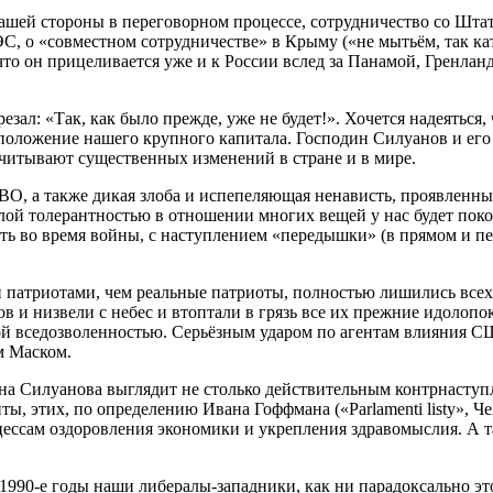
ашей стороны в переговорном процессе, сотрудничество со Штат
С, о «совместном сотрудничестве» в Крыму («не мытьём, так кат
то он прицеливается уже и к России вслед за Панамой, Гренланд
зал: «Так, как было прежде, уже не будет!». Хочется надеяться
положение нашего крупного капитала. Господин Силуанов и его 
учитывают существенных изменений в стране и в мире.
 СВО, а также дикая злоба и испепеляющая ненависть, проявленн
лой толерантностью в отношении многих вещей у нас будет поконч
ть во время войны, с наступлением «передышки» (в прямом и пе
 патриотами, чем реальные патриоты, полностью лишились всех
сов и низвели с небес и втоптали в грязь все их прежние идол
ой вседозволенностью. Серьёзным ударом по агентам влияния 
м Маском.
на Силуанова выглядит не столько действительным контрнасту
, этих, по определению Ивана Гоффмана («Parlamenti listy», Че
ессам оздоровления экономики и укрепления здравомыслия. А та
1990-е годы наши либералы-западники, как ни парадоксально это