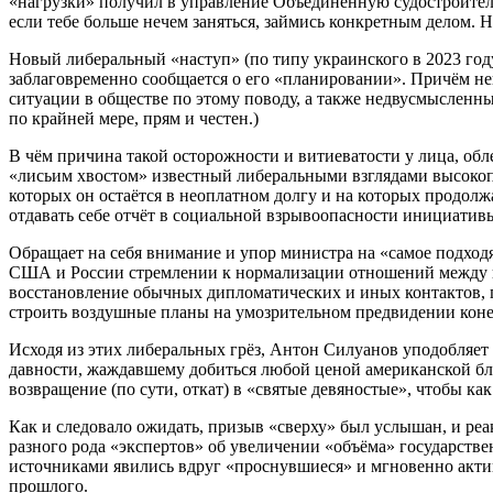
«нагрузки» получил в управление Объединённую судостроитель
если тебе больше нечем заняться, займись конкретным делом. 
Новый либеральный «наступ» (по типу украинского в 2023 году
заблаговременно сообщается о его «планировании». Причём не
ситуации в обществе по этому поводу, а также недвусмысленн
по крайней мере, прям и честен.)
В чём причина такой осторожности и витиеватости у лица, об
«лисьим хвостом» известный либеральными взглядами высокоп
которых он остаётся в неоплатном долгу и на которых продолжа
отдавать себе отчёт в социальной взрывоопасности инициативы
Обращает на себя внимание и упор министра на «самое подход
США и России стремлении к нормализации отношений между н
восстановление обычных дипломатических и иных контактов, п
строить воздушные планы на умозрительном предвидении кон
Исходя из этих либеральных грёз, Антон Силуанов уподобляе
давности, жаждавшему добиться любой ценой американской бл
возвращение (по сути, откат) в «святые девяностые», чтобы 
Как и следовало ожидать, призыв «сверху» был услышан, и ре
разного рода «экспертов» об увеличении «объёма» государств
источниками явились вдруг «проснувшиеся» и мгновенно акти
прошлого.