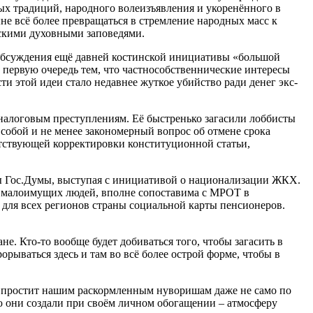
ых традиций, народного волеизъявления и укоренённого в
не всё более превращаться в стремление народных масс к
нскими духовными заповедями.
 обсуждения ещё давней костинской инициативы «большой
в первую очередь тем, что частнособственнические интересы
и этой идеи стало недавнее жуткое убийство ради денег экс-
налоговым преступлениям. Её быстренько загасили лоббисты
собой и не менее закономерный вопрос об отмене срока
етствующей корректировки конституционной статьи,
аты Гос.Думы, выступая с инициативой о национализации ЖКХ.
дь малоимущих людей, вполне сопоставима с МРОТ в
 для всех регионов страны социальной карты пенсионеров.
е. Кто-то вообще будет добиваться того, чтобы загасить в
орываться здесь и там во всё более острой форме, чтобы в
 не простит нашим раскормленным нуворишам даже не само по
рую они создали при своём личном обогащении – атмосферу