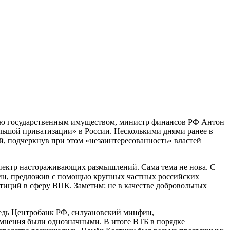
нию государственным имуществом, министр финансов РФ Антон
ьшой приватизации» в России. Несколькими днями ранее в
й, подчеркнув при этом «незаинтересованность» властей
пектр настораживающих размышлений. Сама тема не нова. С
тин, предложив с помощью крупных частных российских
тиций в сферу ВПК. Заметим: не в качестве добровольных
едь Центробанк РФ, силуановский минфин,
се мнения были однозначными. В итоге ВТБ в порядке