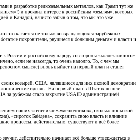
ами в разработке редкоземельных металлов, как Трамп тут же
аньем»!) и проявил интерес к российским «землям», которых
ией и Канадой, начисто забыв о том, что мы это уже
, что это касается не только возвращающихся зарубежных
богатые покровители, рвущиеся к большим деньгам и власти и
ые к России и российскому народу со стороны «коллективного»
ено, если не навсегда, то очень надолго. То, с чем мы
реносном смысле) вновь выйдет на первый план и станет
 своих козырей. США, являвшиеся для них иконой демократии
опоклоннические идеалы. На первый план в Штатах вышли
США за рубежом стало закрытие USAID администрацией
плением наших «теневиков»-«мешочников», сколько попыткой
хия), «сироток Байдена», сохранить свою власть и влияние
кие процессы, действительно, существуют и всё более
 звучит, действительно начинает всё больше утверждаться в