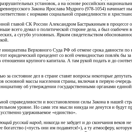
разрушительных установок, а на основе российских национальн
древнерусского Закона Ярослава Мудрого (978-1054) начинает ны
соответствии с нормами социальной справедливости и христиа
азанной главой СК России Александром Бастрыкиным в процессе
ньше всего думал о политической стороне дела, а был озабочен 
ских, а сугубо уголовных. Ярким свидетельством обоснованност
кой.
 инициатива Верховного Суда РФ об отмене срока давности по 
тот юридический прецедент со всей очевидностью повлёк бы за 
 отношении крупного капитала. А там рукой подать и до соотв
тью за состояние дел в стране ставят вопросы некоторые депут
сов основной массы населения страны, включая в первую очере
 инициативу об утверждении государственными органами единой
ьной справедливости и восстановлении силы Закона в нашей стран
ельном уровне. Но сами эти мысли никуда не денутся и будут пр
кусственно удерживаемое «единство».
ующий русский народ
, никогда не забудет и до скончания веков
е богатство («пусть они им подавятся!»), а ту атмосферу, кото