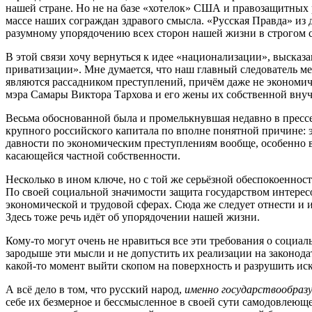
нашей стране. Но не на базе «хотелок» США и правозащитных 
массе наших сограждан здравого смысла. «Русская Правда» из 
разумному упорядочению всех сторон нашей жизни в строгом 
В этой связи хочу вернуться к идее «национализации», выск
приватизации». Мне думается, что наш главный следователь ме
являются рассадником преступлений, причём даже не экономиче
мэра Самары Виктора Тархова и его жены их собственной внуч
Весьма обоснованной была и промелькнувшая недавно в прессе
крупного российского капитала по вполне понятной причине: э
давности по экономическим преступлениям вообще, особенно в
касающейся частной собственности.
Несколько в ином ключе, но с той же серьёзной обеспокоеннос
По своей социальной значимости защита государством интере
экономической и трудовой сферах. Сюда же следует отнести и
Здесь тоже речь идёт об упорядочении нашей жизни.
Кому-то могут очень не нравиться все эти требования о социал
зародыше эти мысли и не допустить их реализации на законодат
какой-то момент выйти скопом на поверхность и разрушить ис
А всё дело в том, что русский народ,
именно государствообраз
себе их безмерное и бессмысленное в своей сути самодовлеюще