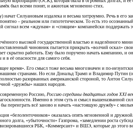
ную корпорацию (ОСК), которая была в огромных долгах, и её 
Намёк был всеми понят, и ажиотаж мгновенно стих.
) начат Силуановым издалека и весьма хитроумно. Речь в его за
понятно – реальном или гипотетическом. То есть это осознанный
ый сигнал всем «ждунам» и «спящим» компанейски поддержать эт
лечённого высокой государственной властью и наделённого мин
оставленный чиновник пытается прикрыть «волчий оскал» свои
ет скрытно работать. Ему было поручено начать кампанию, и он 
 и в её опасности для самого себя.
ящее время». Его смысл тоже весьма многозначен и по-иезуитск
ашими странами. Но если Дональд Трамп и Владимир Путин (о
олностью разорванных американской стороной, то Антон Силуано
ечной «дружбы» наших народов.
т современную Россию,
Россию середины двадцатых годов XXI ве
агосклонности. Именно в этом суть и смысл вышеназванной си
как бы переиграть всё заново и начать «настоящую дружбу» с 
акция «белоленточников» оказалась опять мгновенной и дружной
енного долга, «убыточности» Газпрома, «замедлении роста субс
визировавшиеся РБК, «Коммерсант» и ВШЭ, которые до этого во