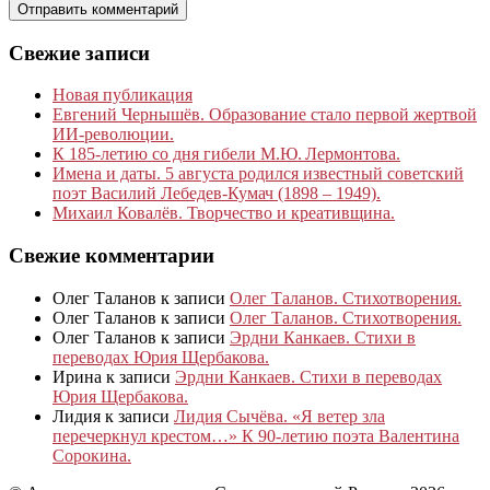
Свежие записи
Новая публикация
Евгений Чернышёв. Образование стало первой жертвой
ИИ-революции.
К 185‑летию со дня гибели М.Ю. Лермонтова.
Имена и даты. 5 августа родился известный советский
поэт Василий Лебедев-Кумач (1898 – 1949).
Михаил Ковалёв. Творчество и креативщина.
Свежие комментарии
Олег Таланов
к записи
Олег Таланов. Стихотворения.
Олег Таланов
к записи
Олег Таланов. Стихотворения.
Олег Таланов
к записи
Эрдни Канкаев. Стихи в
переводах Юрия Щербакова.
Ирина
к записи
Эрдни Канкаев. Стихи в переводах
Юрия Щербакова.
Лидия
к записи
Лидия Сычёва. «Я ветер зла
перечеркнул крестом…» К 90-летию поэта Валентина
Сорокина.