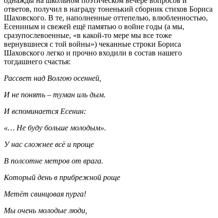
однажды на школьном поэтическом вечере вопросов и
ответов, получил в награду тоненький сборник стихов Бориса
Шаховского. В те, наполненные оттепелью, влюбленностью,
Есениным и свежей ещё памятью о войне годы (а мы,
сразупослевоенные, «в какой-то мере мы все тоже
вернувшиеся с той войны») чеканные строки Бориса
Шаховского легко и прочно входили в состав нашего
тогдашнего счастья:
Рассвет над Волгою осенней,
И не понять – туман иль дым.
И вспоминается Есенин:
«… Не буду больше молодым».
У нас сложнее всё и проще
В полсотне метров от врага.
Который день в прибрежной роще
Метёт свинцовая пурга!
Мы очень молодые люди,