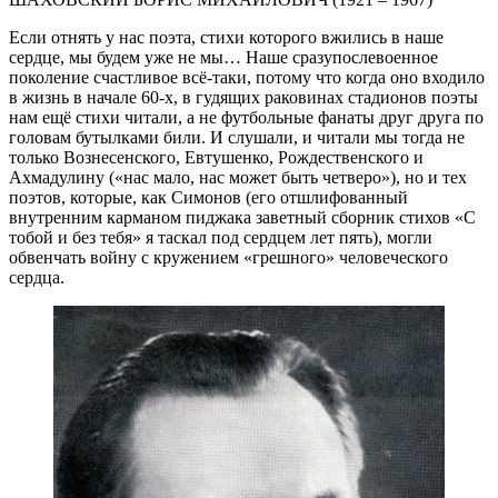
Если отнять у нас поэта, стихи которого вжились в наше
сердце, мы будем уже не мы… Наше сразупослевоенное
поколение счастливое всё-таки, потому что когда оно входило
в жизнь в начале 60-х, в гудящих раковинах стадионов поэты
нам ещё стихи читали, а не футбольные фанаты друг друга по
головам бутылками били. И слушали, и читали мы тогда не
только Вознесенского, Евтушенко, Рождественского и
Ахмадулину («нас мало, нас может быть четверо»), но и тех
поэтов, которые, как Симонов (его отшлифованный
внутренним карманом пиджака заветный сборник стихов «С
тобой и без тебя» я таскал под сердцем лет пять), могли
обвенчать войну с кружением «грешного» человеческого
сердца.