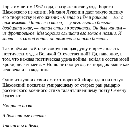
Горьким летом 1967 года, сразу же после ухода Бориса
Шаховского из жизни, Михаил Луконин даст такую оценку
его творчеству и его жизни:
«Я знал о нём и раньше — мы с
ним земляки. Читал его книги, — у него вышло больше
двадцати книг, — читал стихи в журналах. Он был нашим –
из фронтовиков. Мы хорошо слышали его голос в поэзии. И
знали — с самой войны он тяжело и опасно болен»…
Так в чём же всё-таки сокрушающая душу и время власть
поэтических удач Великой Отечественной? Да, наверное, в
том, что каждая поэтическая удача войны, войдя в состав моей
крови, делает меня, « Homo читающего», на порядок выше как
человека и гражданина.
Одно из лучших своих стихотворений «Карандаш на полу»
Шаховский посвятил умирающему от старых ран рыцарю
российского военного стиха талантливейшему поэту Семёну
Гудзенко:
Умирает поэт,
А больничные стенки
Так чисты и белы,