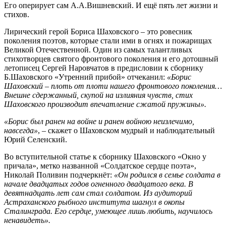
Его оперирует сам А.А.Вишневский. И ещё пять лет жизни и
стихов.
Лирический герой Бориса Шаховского – это ровесник
поколения поэтов, которые стали ими в огнях и пожарищах
Великой Отечественной. Один из самых талантливых
стихотворцев святого фронтового поколения и его дотошный
летописец Сергей Наровчатов в предисловии к сборнику
Б.Шаховского «Утренний прибой» отчеканил:
«Борис
Шаховский – плоть от плоти нашего фронтового поколения…
Внешне сдержанный, скупой на излияния чувств, стих
Шаховского производит впечатление сжатой пружины».
«Борис был ранен на войне и ранен войною неизлечимо,
навсегда»
, – скажет о Шаховском мудрый и наблюдательный
Юрий Селенский.
Во вступительной статье к сборнику Шаховского «Окно у
причала», метко названной «Солдатское сердце поэта»,
Николай Поливин подчеркнёт:
«Он родился в семье солдата в
начале двадцатых годов огненного двадцатого века. В
девятнадцать лет сам стал солдатом. Из аудиторий
Астраханского рыбного института шагнул в окопы
Сталинграда. Его сердце, умеющее лишь любить, научилось
ненавидеть».