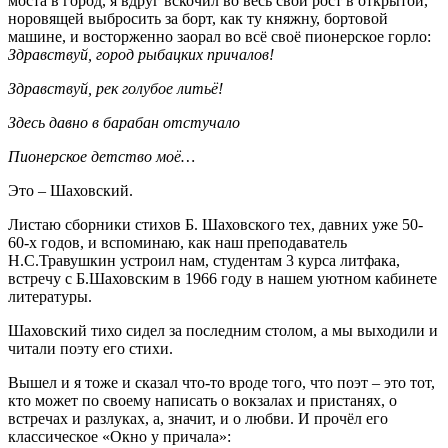
моста в город, я вдруг вскочил во весь свой рост в открытой,
норовящей выбросить за борт, как ту княжну, бортовой
машине, и восторженно заорал во всё своё пионерское горло:
Здравствуй, город рыбацких причалов!
Здравствуй, рек голубое литьё!
Здесь давно в барабан отстучало
Пионерское детство моё…
Это – Шаховский.
Листаю сборники стихов Б. Шаховского тех, давних уже 50-
60-х годов, и вспоминаю, как наш преподаватель
Н.С.Травушкин устроил нам, студентам 3 курса литфака,
встречу с Б.Шаховским в 1966 году в нашем уютном кабинете
литературы.
Шаховский тихо сидел за последним столом, а мы выходили и
читали поэту его стихи.
Вышел и я тоже и сказал что-то вроде того, что поэт – это тот,
кто может по своему написать о вокзалах и пристанях, о
встречах и разлуках, а, значит, и о любви. И прочёл его
классическое «Окно у причала»: