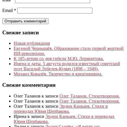
Email
*
Свежие записи
Новая публикация
Евгений Чернышёв. Образование стало первой жертвой
ИИ-революции.
К 185‑летию со дня гибели М.Ю. Лермонтова.
Имена и даты. 5 августа родился известный советский
поэт Василий Лебедев-Кумач (1898 – 1949).
Михаил Ковалёв. Творчество и креативщина.
Свежие комментарии
Олег Таланов
к записи
Олег Таланов. Стихотворения.
Олег Таланов
к записи
Олег Таланов. Стихотворения.
Олег Таланов
к записи
Эрдни Канкаев. Стихи в
переводах Юрия Щербакова.
Ирина
к записи
Эрдни Канкаев. Стихи в переводах
Юрия Щербакова.
Лидия
к записи
Лидия Сычёва. «Я ветер зла