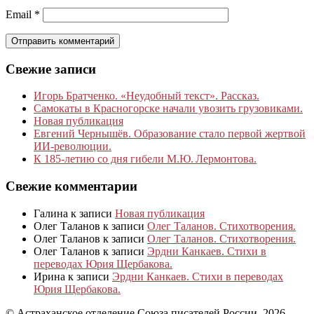
Email
*
Свежие записи
Игорь Братченко. «Неудобный текст». Рассказ.
Самокаты в Красногорске начали увозить грузовиками.
Новая публикация
Евгений Чернышёв. Образование стало первой жертвой
ИИ-революции.
К 185‑летию со дня гибели М.Ю. Лермонтова.
Свежие комментарии
Галина
к записи
Новая публикация
Олег Таланов
к записи
Олег Таланов. Стихотворения.
Олег Таланов
к записи
Олег Таланов. Стихотворения.
Олег Таланов
к записи
Эрдни Канкаев. Стихи в
переводах Юрия Щербакова.
Ирина
к записи
Эрдни Канкаев. Стихи в переводах
Юрия Щербакова.
© Астраханское отделение Союза писателей России, 2026