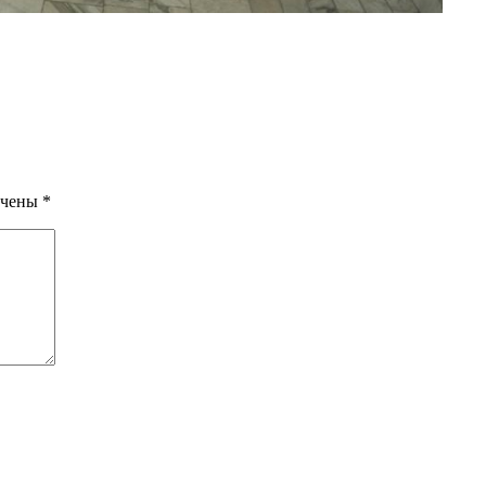
ечены
*