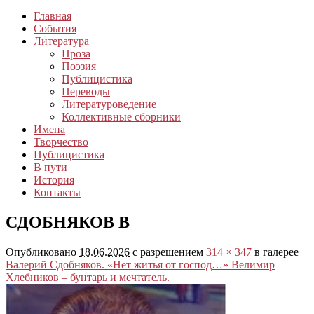
Главная
События
Литература
Проза
Поэзия
Публицистика
Переводы
Литературоведение
Коллективные сборники
Имена
Творчество
Публицистика
В пути
История
Контакты
СДОБНЯКОВ В
Опубликовано
18.06.2026
с разрешением
314 × 347
в галерее
Валерий Сдобняков. «Нет житья от господ…» Велимир
Хлебников – бунтарь и мечтатель.