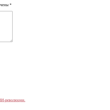
ечены
*
 ИИ-революции.